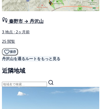
秦野市 → 丹沢山
3 地点 · 2ヶ月前
25 閲覧
保存
丹沢山を通るルートをもっと見る
近隣地域