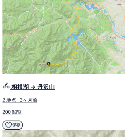
相模湖 → 丹沢山
2 地点 · 3ヶ月前
200 閲覧
保存