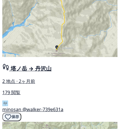
塔ノ岳 → 丹沢山
2 地点 · 2ヶ月前
179 閲覧
minosan
@walker-739e631a
保存