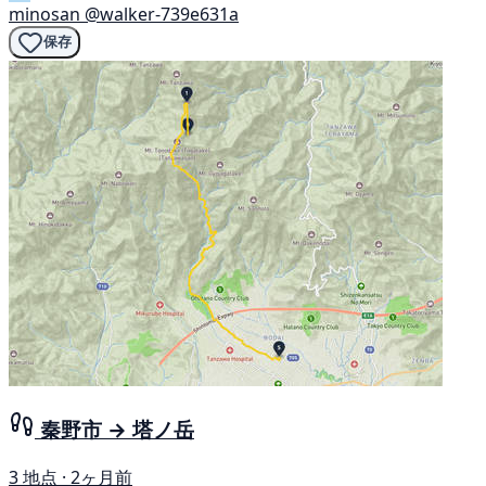
minosan
@walker-739e631a
保存
秦野市 → 塔ノ岳
3 地点 · 2ヶ月前