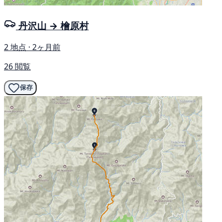
丹沢山 → 檜原村
2 地点 · 2ヶ月前
26 閲覧
保存