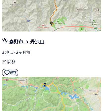
秦野市 → 丹沢山
3 地点 · 2ヶ月前
25 閲覧
保存