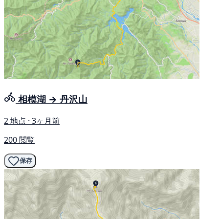
相模湖 → 丹沢山
2 地点 · 3ヶ月前
200 閲覧
保存