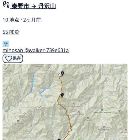
秦野市 → 丹沢山
10 地点 · 2ヶ月前
55 閲覧
minosan
@walker-739e631a
保存