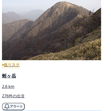
低リスク
蛭ヶ岳
2.6 km
276件の出没
アラート