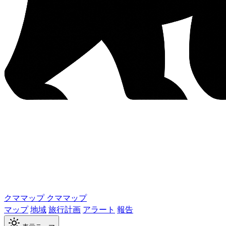
クママップ
クママップ
マップ
地域
旅行計画
アラート
報告