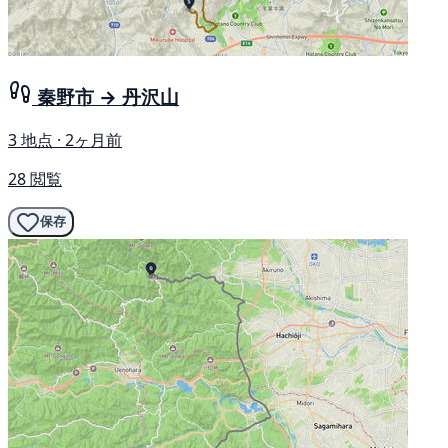
秦野市 → 丹沢山
3 地点 · 2ヶ月前
28 閲覧
保存