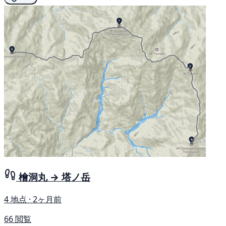
檜洞丸 → 塔ノ岳
4 地点 · 2ヶ月前
66 閲覧