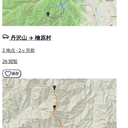
丹沢山 → 檜原村
2 地点 · 2ヶ月前
26 閲覧
保存