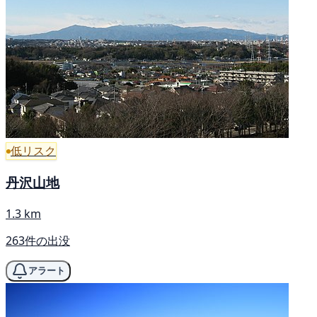
低リスク
丹沢山地
1.3 km
263件の出没
アラート