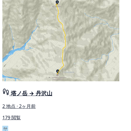
塔ノ岳 → 丹沢山
2 地点 · 2ヶ月前
179 閲覧