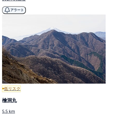
アラート
低リスク
檜洞丸
5.5 km