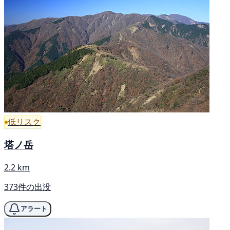
低リスク
塔ノ岳
2.2 km
373件の出没
アラート