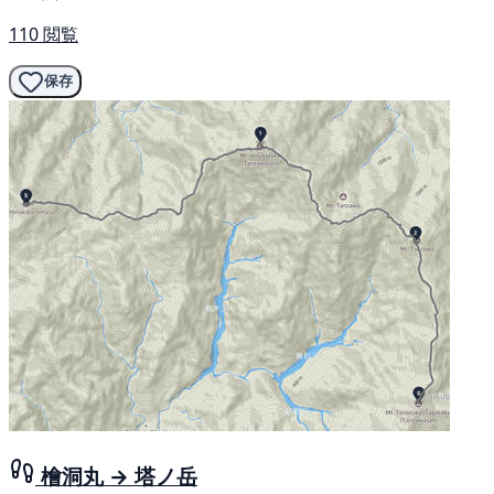
110 閲覧
保存
檜洞丸 → 塔ノ岳