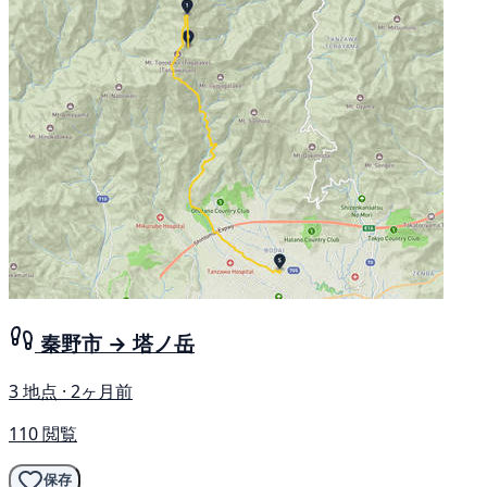
秦野市 → 塔ノ岳
3 地点 · 2ヶ月前
110 閲覧
保存