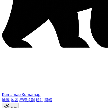
Kumamap
Kumamap
地圖
地區
行程規劃
通知
回報