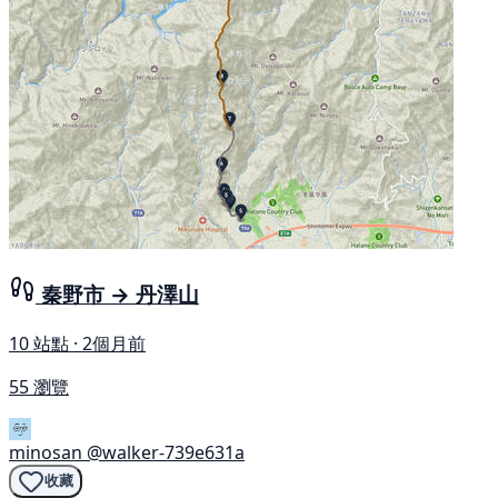
秦野市 → 丹澤山
10 站點 · 2個月前
55 瀏覽
minosan
@walker-739e631a
收藏