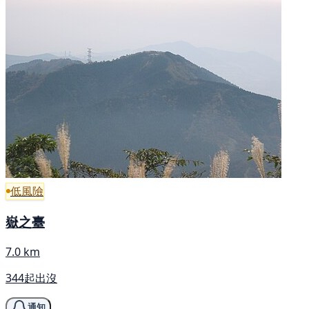
低風險
嶽之臺
7.0 km
344起出沒
通知