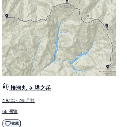
檜洞丸 → 塔之岳
4 站點 · 2個月前
66 瀏覽
收藏