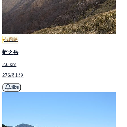
低風險
蛭之岳
2.6 km
276起出沒
通知