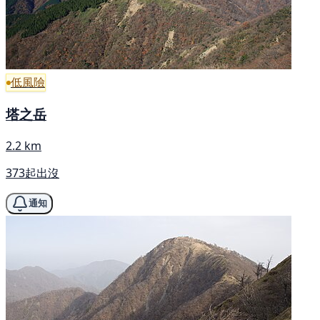
低風險
塔之岳
2.2 km
373起出沒
通知