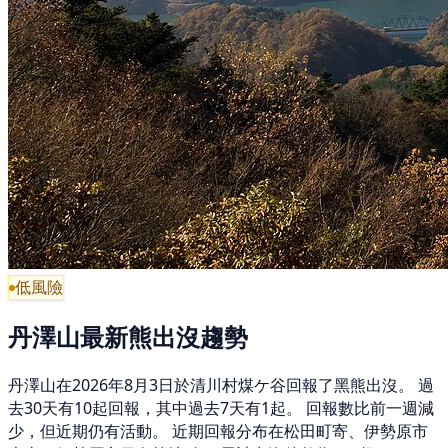
低風險
丹澤山最新熊出沒趨勢
丹澤山在2026年8月3日於清川村煤ケ谷回報了黑熊出沒。 過
去30天有10起回報，其中過去7天有1起。 回報數比前一週減
少，但近期仍有活動。 近期回報分布在松田町寄、伊勢原市