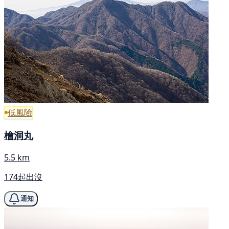
低風險
檜洞丸
5.5 km
174起出沒
通知