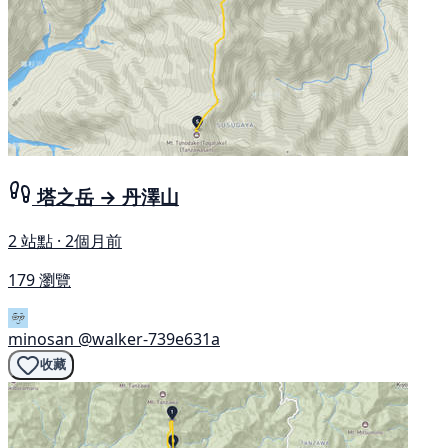
塔之岳 → 丹澤山
2 站點 · 2個月前
179 瀏覽
minosan
@walker-739e631a
收藏