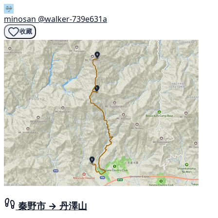
minosan
@walker-739e631a
收藏
秦野市 → 丹澤山