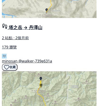
塔之岳 → 丹澤山
2 站點 · 2個月前
179 瀏覽
minosan
@walker-739e631a
收藏