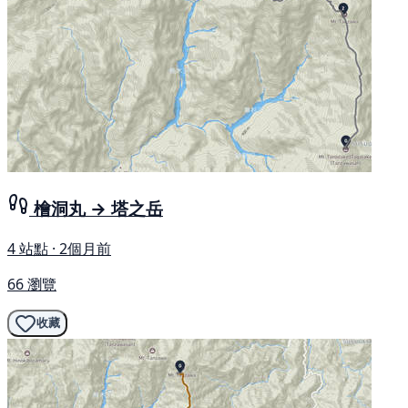
檜洞丸 → 塔之岳
4 站點 · 2個月前
66 瀏覽
收藏