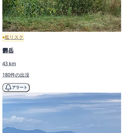
低リスク
欝岳
43 km
180件の出没
アラート