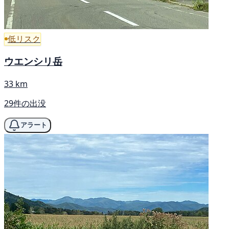
低リスク
ウエンシリ岳
33 km
29件の出没
アラート