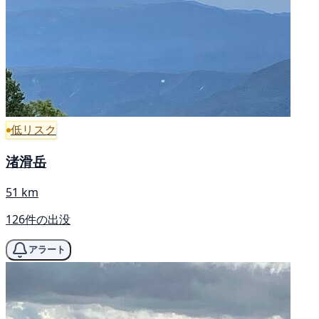
低リスク
渚滑岳
51 km
126件の出没
アラート