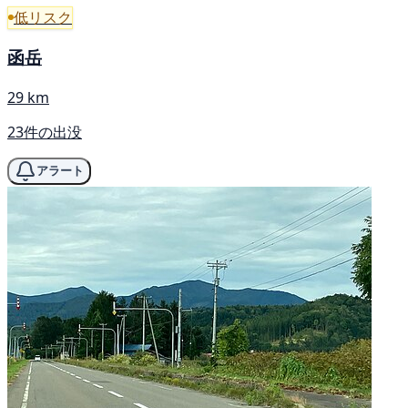
低リスク
函岳
29 km
23件の出没
アラート