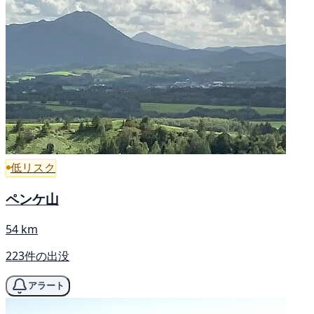
低リスク
ペンケ山
54 km
223件の出没
アラート