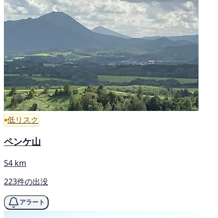
低リスク
ペンケ山
54 km
223件の出没
アラート