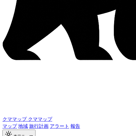
クママップ
クママップ
マップ
地域
旅行計画
アラート
報告