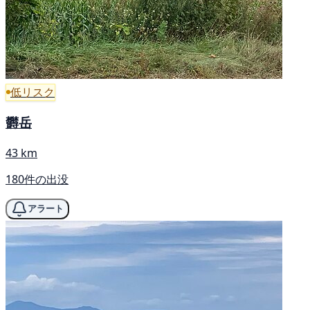
低リスク
欝岳
43 km
180件の出没
アラート