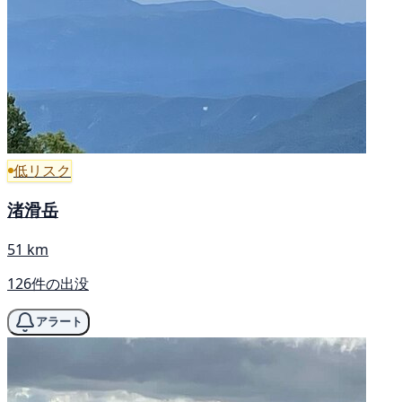
低リスク
渚滑岳
51 km
126件の出没
アラート