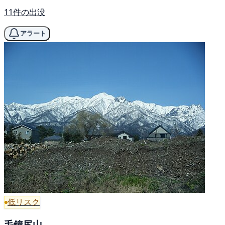
11件の出没
アラート
低リスク
毛鐘尻山