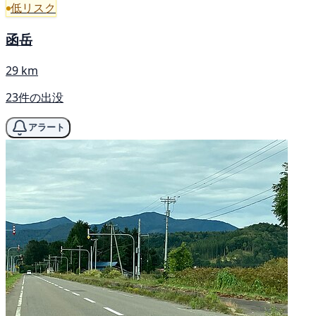
低リスク
函岳
29 km
23件の出没
アラート