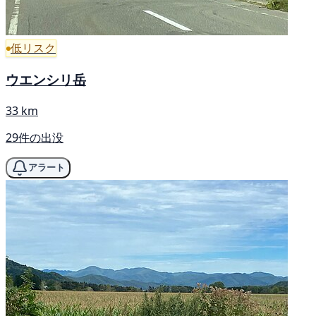
低リスク
ウエンシリ岳
33 km
29件の出没
アラート