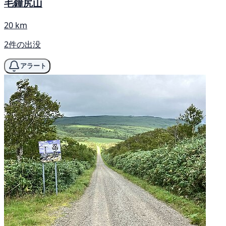
毛鐘尻山
20 km
2件の出没
アラート