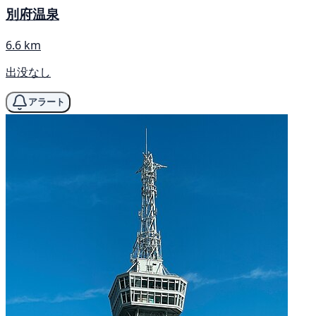
別府温泉
6.6 km
出没なし
アラート