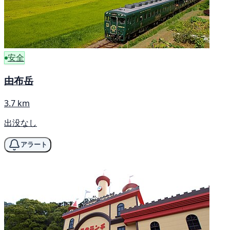
安全
由布岳
3.7 km
出没なし
アラート