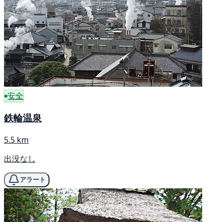
安全
鉄輪温泉
5.5 km
出没なし
アラート