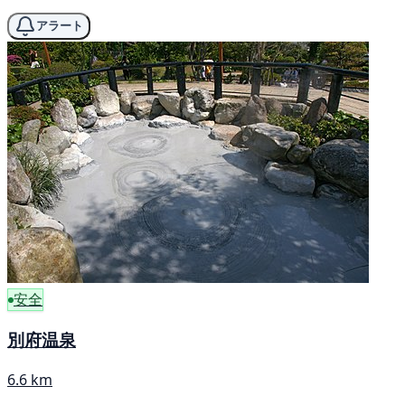
アラート
安全
別府温泉
6.6 km