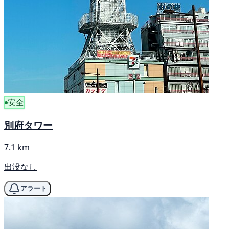
安全
別府タワー
7.1 km
出没なし
アラート