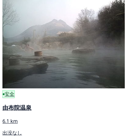
安全
由布院温泉
6.1 km
出没なし