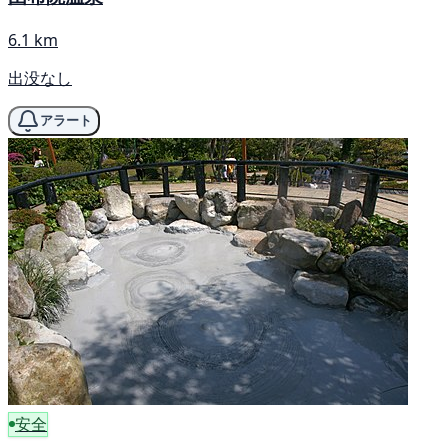
6.1 km
出没なし
アラート
安全