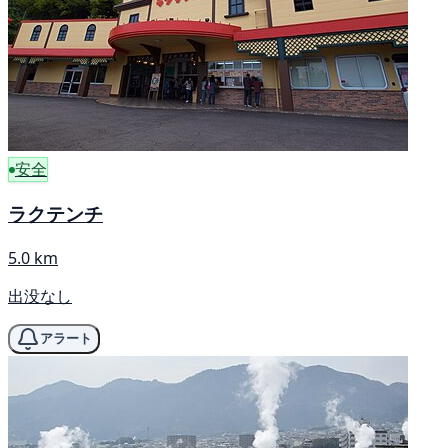
安全
ラクテンチ
5.0 km
出没なし
アラート