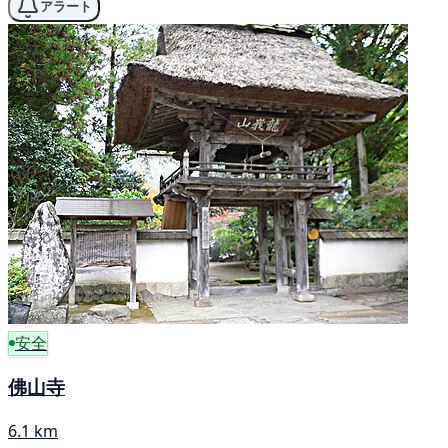
アラート
安全
佛山寺
6.1 km