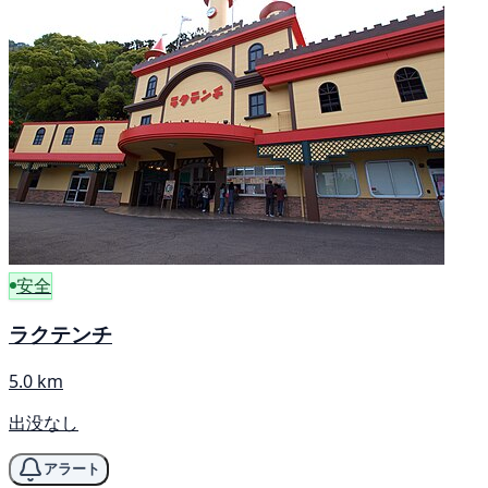
安全
ラクテンチ
5.0 km
出没なし
アラート