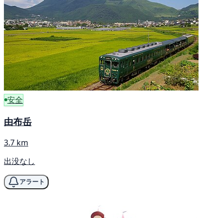
安全
由布岳
3.7 km
出没なし
アラート