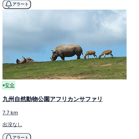
アラート
安全
九州自然動物公園アフリカンサファリ
7.7 km
出没なし
アラート