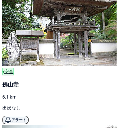
安全
佛山寺
6.1 km
出没なし
アラート