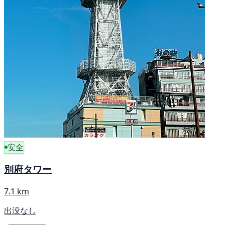
安全
別府タワー
7.1 km
出没なし