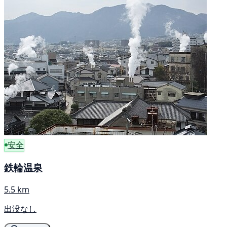
安全
鉄輪温泉
5.5 km
出没なし