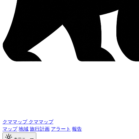
クママップ
クママップ
マップ
地域
旅行計画
アラート
報告