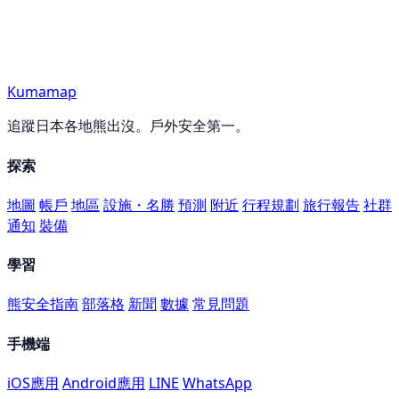
Kumamap
追蹤日本各地熊出沒。戶外安全第一。
探索
地圖
帳戶
地區
設施・名勝
預測
附近
行程規劃
旅行報告
社群
通知
裝備
學習
熊安全指南
部落格
新聞
數據
常見問題
手機端
iOS應用
Android應用
LINE
WhatsApp