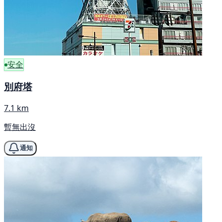
安全
別府塔
7.1 km
暫無出沒
通知