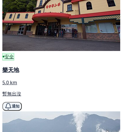
安全
樂天地
5.0 km
暫無出沒
通知