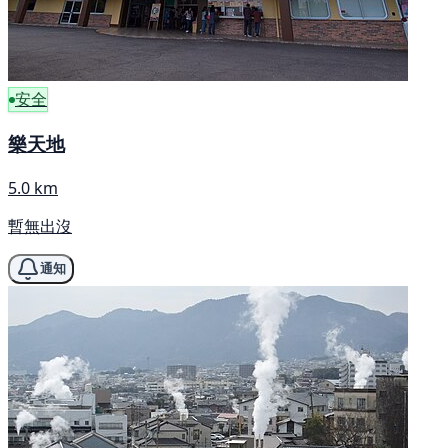
安全
樂天地
5.0 km
暫無出沒
通知