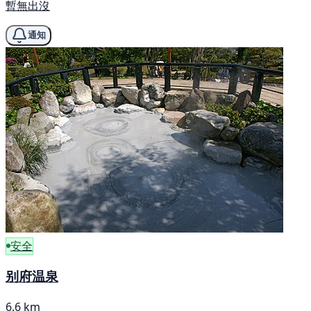
暫無出沒
通知
安全
别府温泉
6.6 km