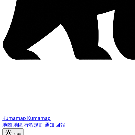
Kumamap
Kumamap
地圖
地區
行程規劃
通知
回報