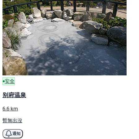
安全
别府温泉
6.6 km
暫無出沒
通知