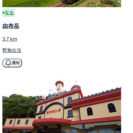
安全
由布岳
3.7 km
暫無出沒
通知