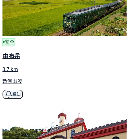
安全
由布岳
3.7 km
暫無出沒
通知