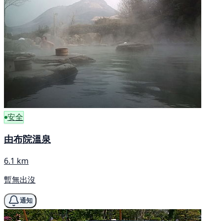
安全
由布院溫泉
6.1 km
暫無出沒
通知