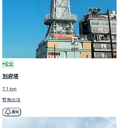
安全
別府塔
7.1 km
暫無出沒
通知