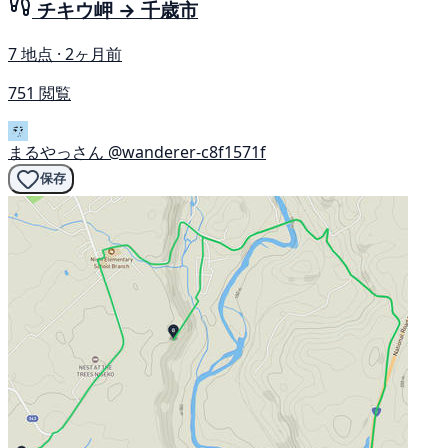
チキウ岬 → 千歳市
7 地点 · 2ヶ月前
751 閲覧
まるやっさん
@wanderer-c8f1571f
保存