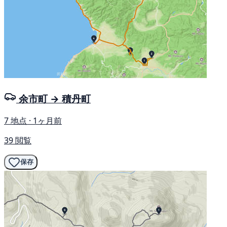
余市町 → 積丹町
7 地点 · 1ヶ月前
39 閲覧
保存