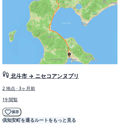
北斗市 → ニセコアンヌプリ
2 地点 · 3ヶ月前
19 閲覧
保存
倶知安町を通るルートをもっと見る