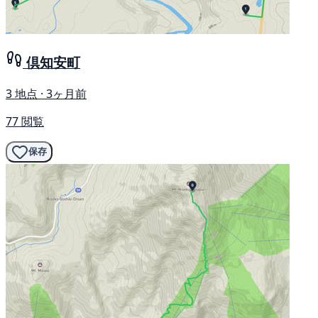
倶知安町
3 地点 · 3ヶ月前
77 閲覧
保存