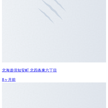
北海道倶知安町 北四条東六丁目
8ヶ月前