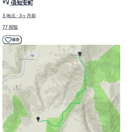
倶知安町
3 地点 · 3ヶ月前
77 閲覧
保存