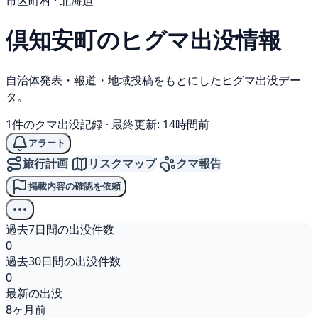
市区町村 · 北海道
倶知安町の
ヒグマ
出没情報
自治体発表・報道・地域投稿をもとにしたヒグマ出没デー
タ。
1件のクマ出没記録
·
最終更新: 14時間前
アラート
旅行計画
リスクマップ
クマ報告
掲載内容の確認を依頼
過去7日間の出没件数
0
過去30日間の出没件数
0
最新の出没
8ヶ月前