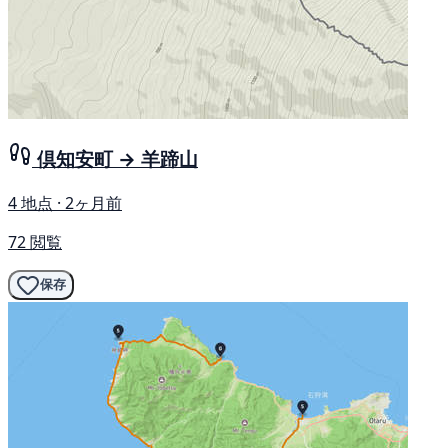
倶知安町 → 羊蹄山
4 地点 · 2ヶ月前
72 閲覧
保存