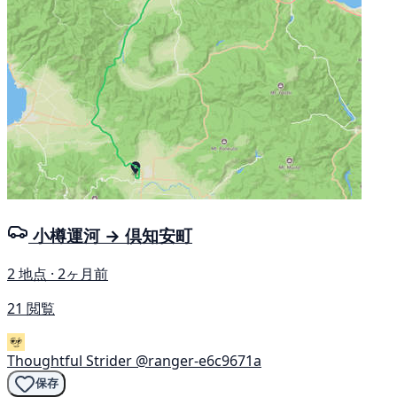
小樽運河 → 倶知安町
2 地点 · 2ヶ月前
21 閲覧
Thoughtful Strider
@ranger-e6c9671a
保存