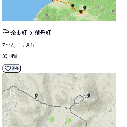
余市町 → 積丹町
7 地点 · 1ヶ月前
39 閲覧
保存