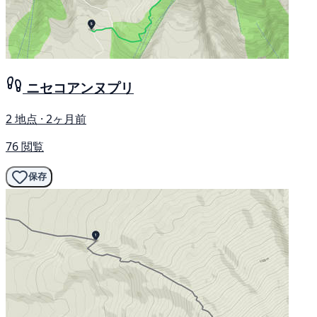
ニセコアンヌプリ
2 地点 · 2ヶ月前
76 閲覧
保存