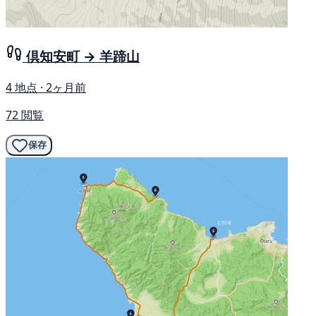
倶知安町 → 羊蹄山
4 地点 · 2ヶ月前
72 閲覧
保存