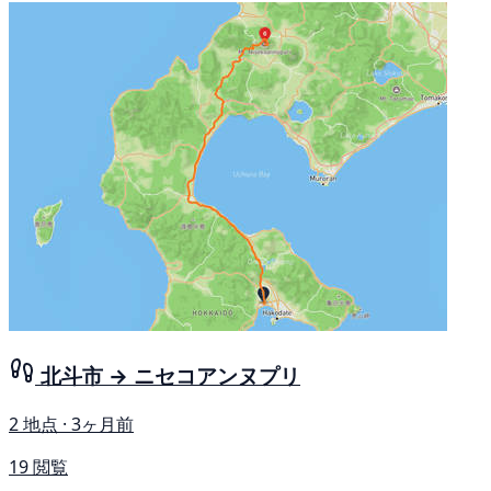
北斗市 → ニセコアンヌプリ
2 地点 · 3ヶ月前
19 閲覧