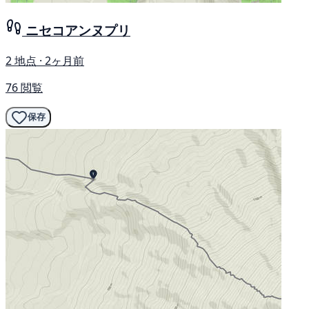
ニセコアンヌプリ
2 地点 · 2ヶ月前
76 閲覧
保存