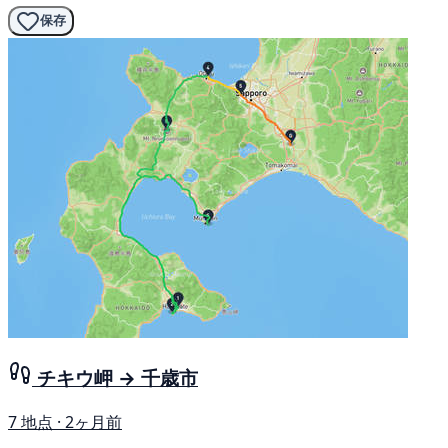
保存
チキウ岬 → 千歳市
7 地点 · 2ヶ月前