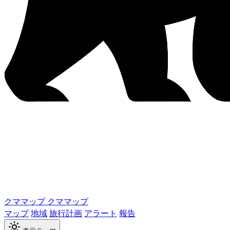
クママップ
クママップ
マップ
地域
旅行計画
アラート
報告