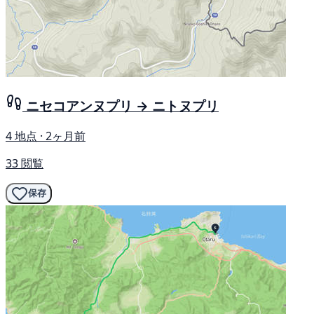
ニセコアンヌプリ → ニトヌプリ
4 地点 · 2ヶ月前
33 閲覧
保存