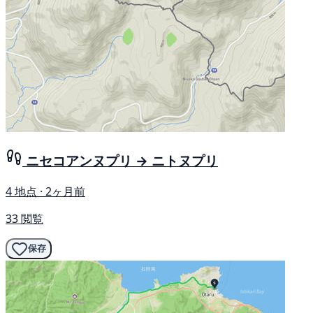
ニセコアンヌプリ → ニトヌプリ
4 地点 · 2ヶ月前
33 閲覧
保存