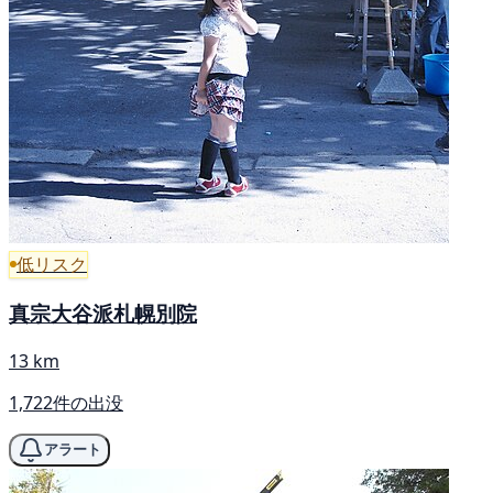
低リスク
真宗大谷派札幌別院
13 km
1,722件の出没
アラート