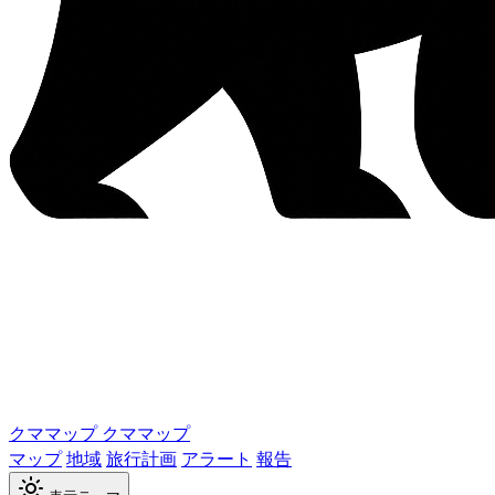
クママップ
クママップ
マップ
地域
旅行計画
アラート
報告