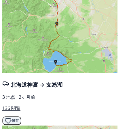
北海道神宮 → 支笏湖
3 地点 · 2ヶ月前
136 閲覧
保存