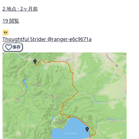
2 地点 · 2ヶ月前
19 閲覧
Thoughtful Strider
@ranger-e6c9671a
保存