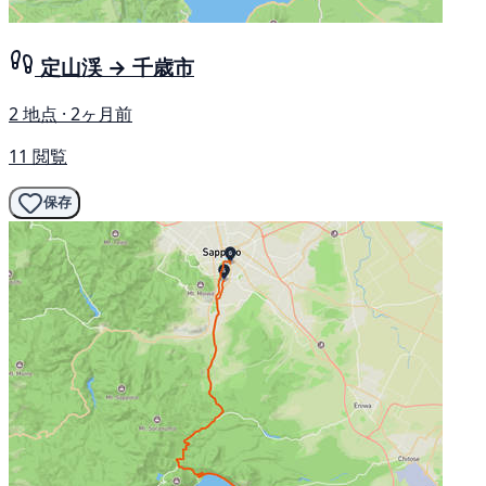
定山渓 → 千歳市
2 地点 · 2ヶ月前
11 閲覧
保存