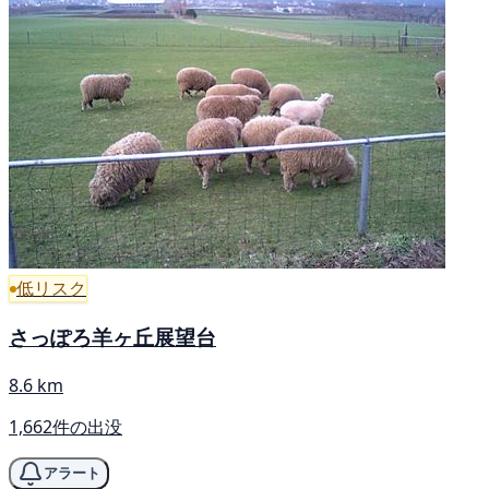
低リスク
さっぽろ羊ヶ丘展望台
8.6 km
1,662件の出没
アラート