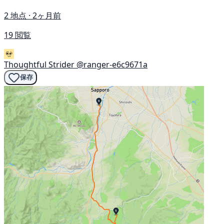
2 地点 · 2ヶ月前
19 閲覧
Thoughtful Strider
@ranger-e6c9671a
保存