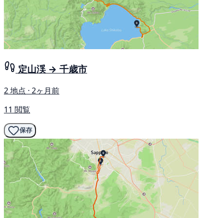
定山渓 → 千歳市
2 地点 · 2ヶ月前
11 閲覧
保存