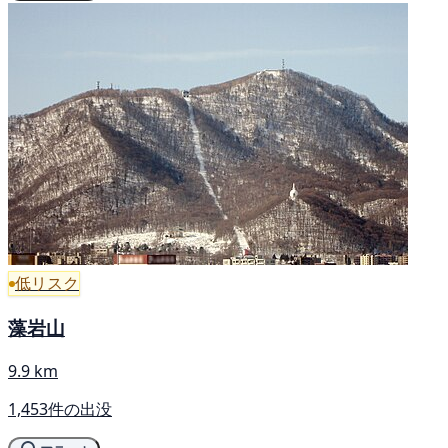
低リスク
藻岩山
9.9 km
1,453件の出没