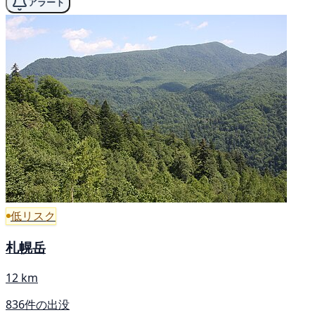
アラート
低リスク
札幌岳
12 km
836件の出没