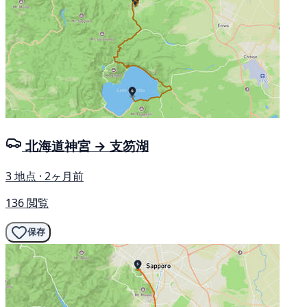
北海道神宮 → 支笏湖
3 地点 · 2ヶ月前
136 閲覧
保存