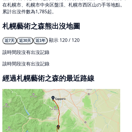
在札幌市、札幌市中央区盤渓、札幌市西区山の手等地點。
累計出沒件數為1,785起。
札幌藝術之森熊出沒地圖
顯示 120 / 120
近7天
近30天
近1年
該時間段沒有出沒記錄
該時間段沒有出沒記錄
經過札幌藝術之森的最近路線