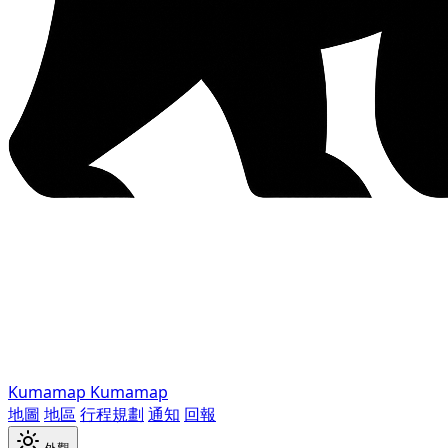
Kumamap
Kumamap
地圖
地區
行程規劃
通知
回報