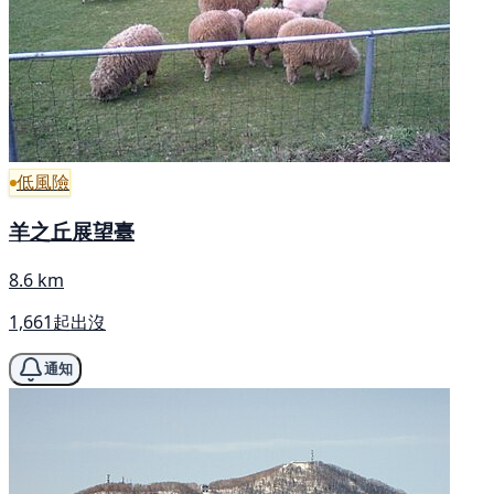
低風險
羊之丘展望臺
8.6 km
1,661起出沒
通知