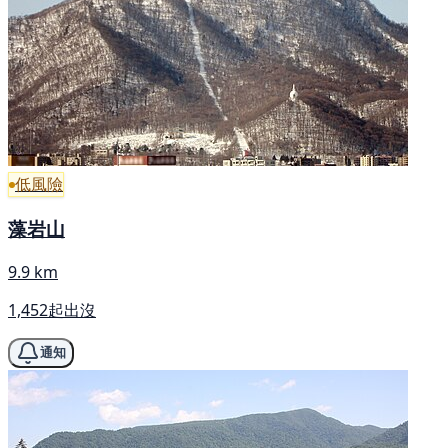
低風險
藻岩山
9.9 km
1,452起出沒
通知