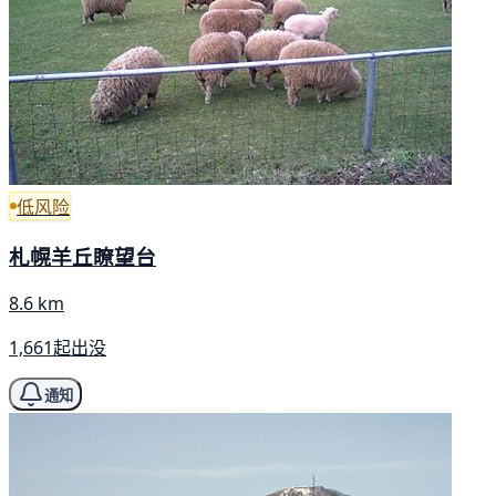
低风险
札幌羊丘瞭望台
8.6 km
1,661起出没
通知