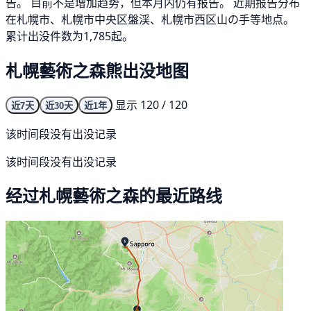
告。 目前不是增加趋势，但本月内仍有报告。 近期报告分布
在札幌市、札幌市中央区盤渓、札幌市西区山の手等地点。
累计出没件数为1,785起。
札幌藝術之森熊出没地图
显示 120 / 120
近7天
近30天
近1年
该时间段没有出没记录
该时间段没有出没记录
经过札幌藝術之森的最近路线