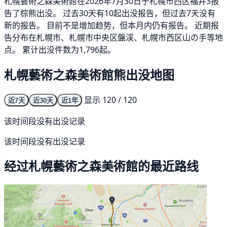
札幌藝術之森美術館在2026年7月30日于札幌市西区福井3报
告了棕熊出没。 过去30天有10起出没报告，但过去7天没有
新的报告。 目前不是增加趋势，但本月内仍有报告。 近期报
告分布在札幌市、札幌市中央区盤渓、札幌市西区山の手等地
点。 累计出没件数为1,796起。
札幌藝術之森美術館熊出没地图
显示 120 / 120
近7天
近30天
近1年
该时间段没有出没记录
该时间段没有出没记录
经过札幌藝術之森美術館的最近路线