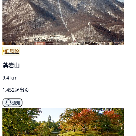
低风险
藻岩山
9.4 km
1,452起出没
通知