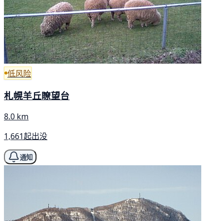
低风险
札幌羊丘瞭望台
8.0 km
1,661起出没
通知