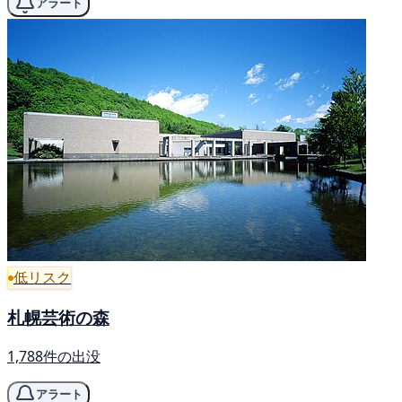
アラート
低リスク
札幌芸術の森
1,788件の出没
アラート