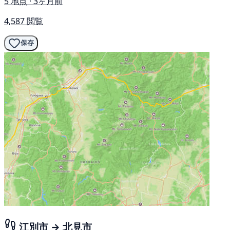
5 地点 · 3ヶ月前
4,587 閲覧
保存
江別市 → 北見市