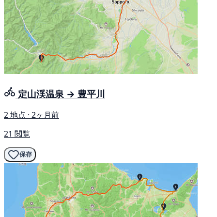
定山渓温泉 → 豊平川
2 地点 · 2ヶ月前
21 閲覧
保存