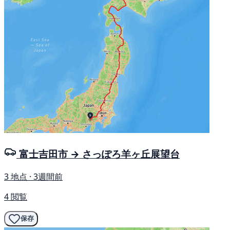
富士吉田市 → さっぽろ羊ヶ丘展望台
3 地点 · 3週間前
4 閲覧
保存