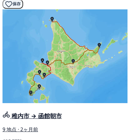
保存
稚内市 → 函館朝市
9 地点 · 2ヶ月前