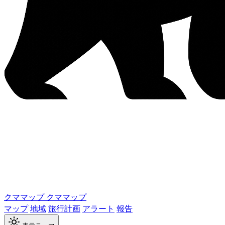
クママップ
クママップ
マップ
地域
旅行計画
アラート
報告