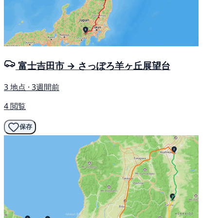
富士吉田市 → さっぽろ羊ヶ丘展望台
3 地点 · 3週間前
4 閲覧
保存