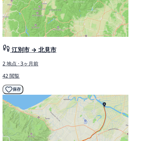
江別市 → 北見市
2 地点 · 3ヶ月前
42 閲覧
保存