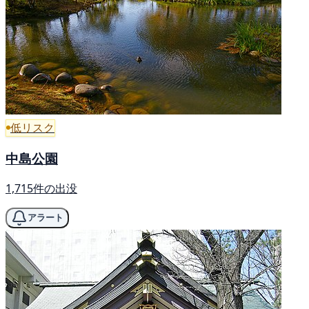
低リスク
中島公園
1,715件の出没
アラート