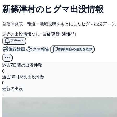
新篠津村の
ヒグマ
出没情報
自治体発表・報道・地域投稿をもとにしたヒグマ出没データ
最近の出没情報なし
·
最終更新: 8時間前
アラート
旅行計画
クマ報告
掲載内容の確認を依頼
過去7日間の出没件数
0
過去30日間の出没件数
0
最新の出没
-