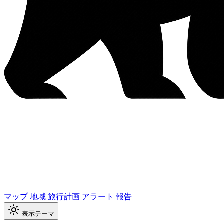
マップ
地域
旅行計画
アラート
報告
表示テーマ