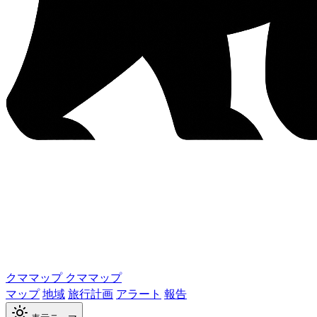
クママップ
クママップ
マップ
地域
旅行計画
アラート
報告