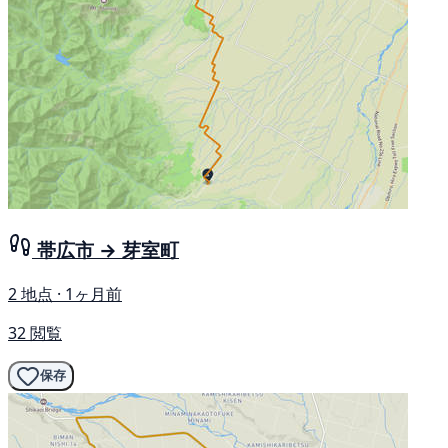
帯広市 → 芽室町
2 地点 · 1ヶ月前
32 閲覧
保存