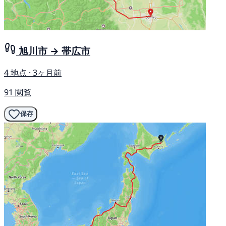
旭川市 → 帯広市
4 地点 · 3ヶ月前
91 閲覧
保存