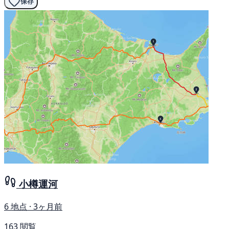
保存
小樽運河
6 地点 · 3ヶ月前
163 閲覧