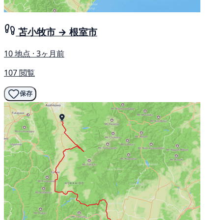
苫小牧市 → 根室市
10 地点 · 3ヶ月前
107 閲覧
保存