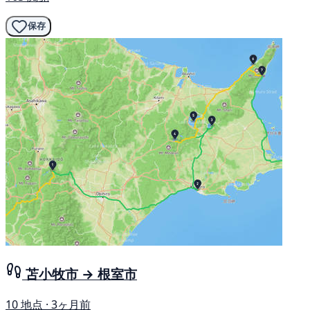
保存
苫小牧市 → 根室市
10 地点 · 3ヶ月前