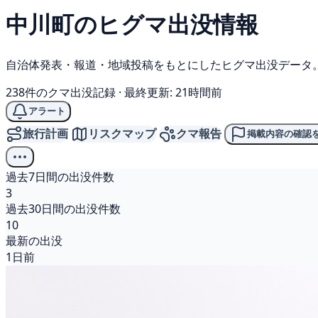
中川町の
ヒグマ
出没情報
自治体発表・報道・地域投稿をもとにしたヒグマ出没データ
238件のクマ出没記録
·
最終更新: 21時間前
アラート
旅行計画
リスクマップ
クマ報告
掲載内容の確認
過去7日間の出没件数
3
過去30日間の出没件数
10
最新の出没
1日前