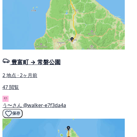
豊富町 → 常磐公園
2 地点 · 2ヶ月前
47 閲覧
う〜さん
@walker-e7f3da4a
保存