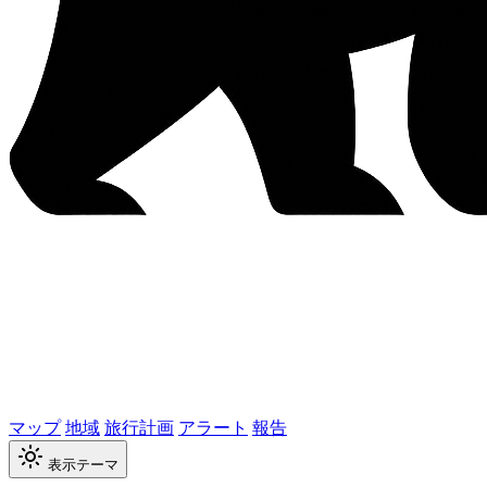
マップ
地域
旅行計画
アラート
報告
表示テーマ