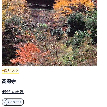
低リスク
高源寺
459件の出没
アラート