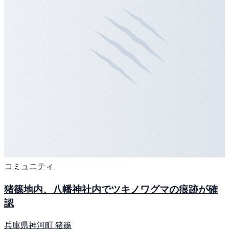
コミュニティ
猪篠地内、八幡神社内でツキノワグマの痕跡が確
認
兵庫県神河町 猪篠