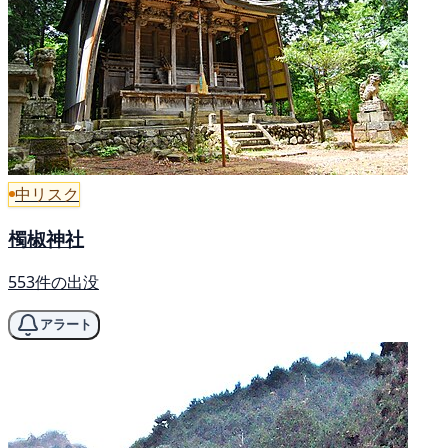
中リスク
㯮椒神社
553件の出没
アラート