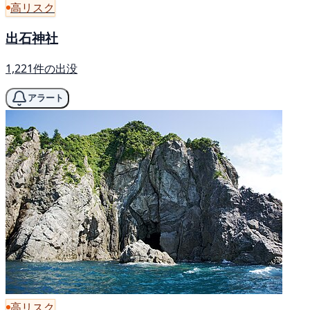
高リスク
出石神社
1,221件の出没
アラート
高リスク