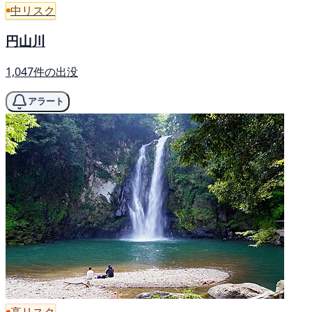
中リスク
円山川
1,047件の出没
アラート
高リスク