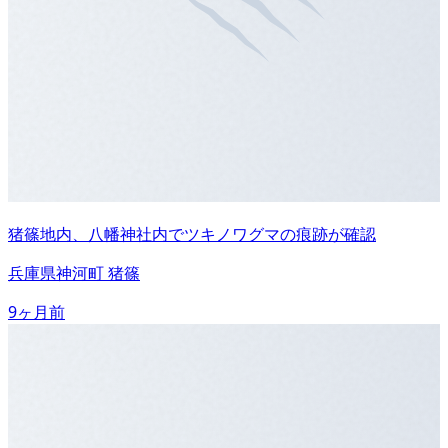
猪篠地内、八幡神社内でツキノワグマの痕跡が確認
兵庫県神河町 猪篠
9ヶ月前