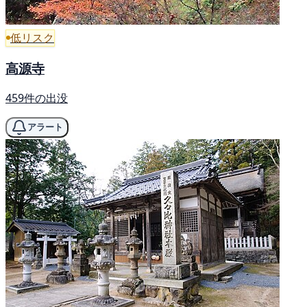
低リスク
高源寺
459件の出没
アラート