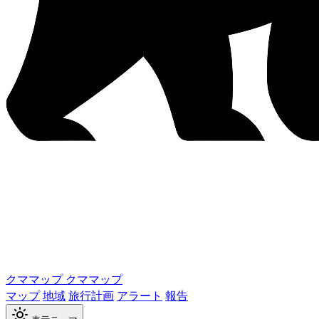
クママップ
クママップ
マップ
地域
旅行計画
アラート
報告