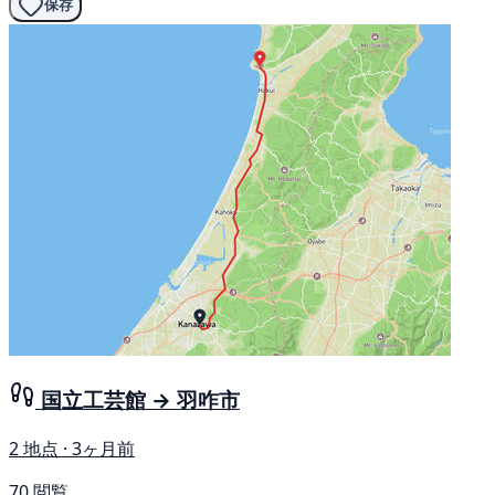
保存
国立工芸館 → 羽咋市
2 地点 · 3ヶ月前
70 閲覧