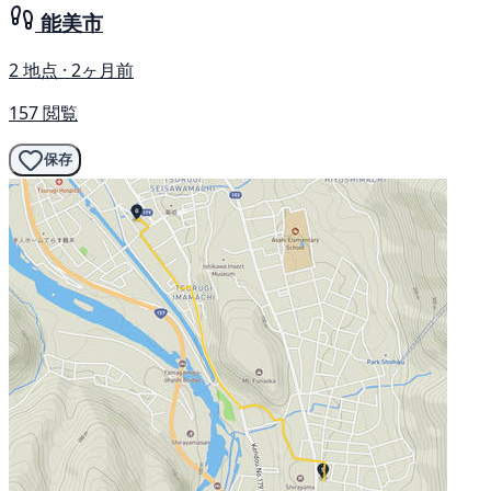
能美市
2 地点 · 2ヶ月前
157 閲覧
保存