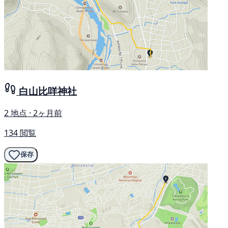
白山比咩神社
2 地点 · 2ヶ月前
134 閲覧
保存