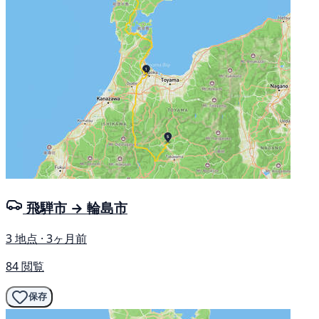
飛騨市 → 輪島市
3 地点 · 3ヶ月前
84 閲覧
保存