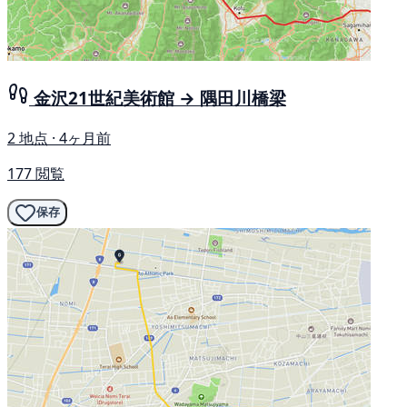
金沢21世紀美術館 → 隅田川橋梁
2 地点 · 4ヶ月前
177 閲覧
保存