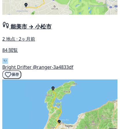
能美市 → 小松市
2 地点 · 2ヶ月前
84 閲覧
Bright Drifter
@ranger-3a4833df
保存