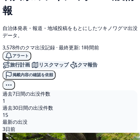
報
自治体発表・報道・地域投稿をもとにしたツキノワグマ出没
データ。
3,578件のクマ出没記録
·
最終更新: 1時間前
アラート
旅行計画
リスクマップ
クマ報告
掲載内容の確認を依頼
過去7日間の出没件数
1
過去30日間の出没件数
15
最新の出没
3日前