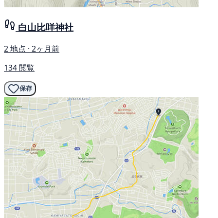
白山比咩神社
2 地点 · 2ヶ月前
134 閲覧
保存