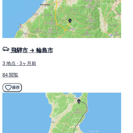
飛騨市 → 輪島市
3 地点 · 3ヶ月前
84 閲覧
保存