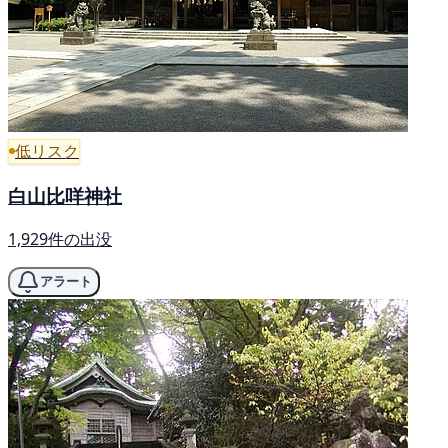
低リスク
白山比咩神社
1,929件の出没
アラート