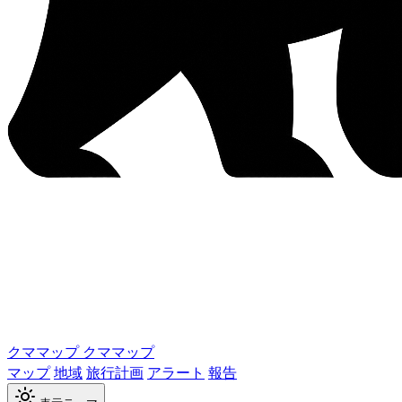
クママップ
クママップ
マップ
地域
旅行計画
アラート
報告