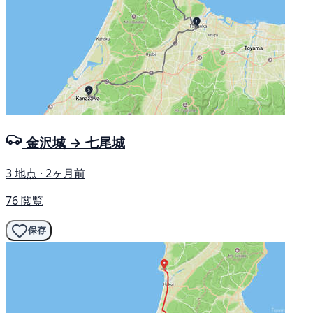
金沢城 → 七尾城
3 地点 · 2ヶ月前
76 閲覧
保存