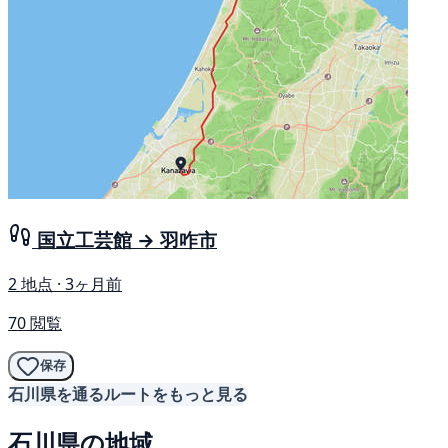
国立工芸館 → 羽咋市
2 地点 · 3ヶ月前
70 閲覧
保存
石川県を通るルートをもっと見る
石川県の地域