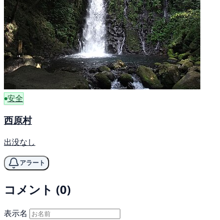
安全
西原村
出没なし
アラート
コメント (0)
表示名