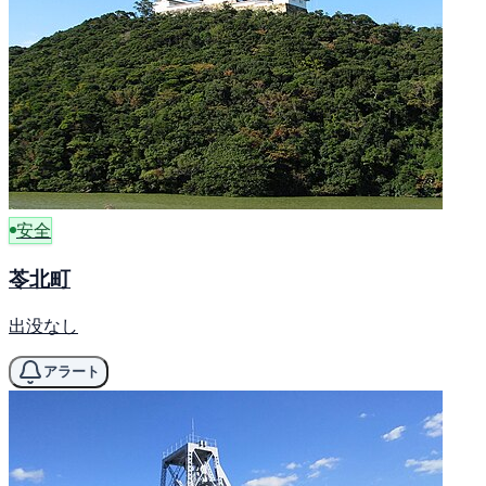
安全
苓北町
出没なし
アラート