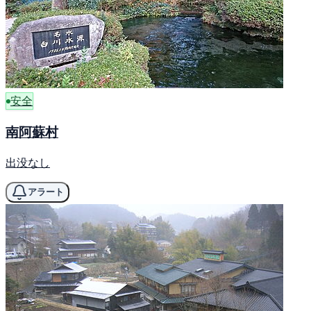
安全
南阿蘇村
出没なし
アラート