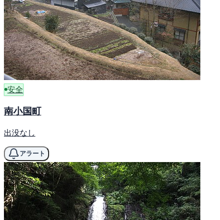
安全
南小国町
出没なし
アラート