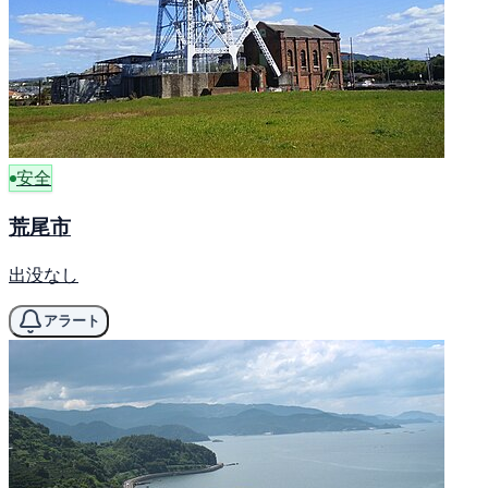
安全
荒尾市
出没なし
アラート