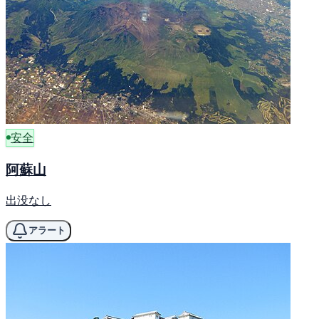
安全
阿蘇山
出没なし
アラート