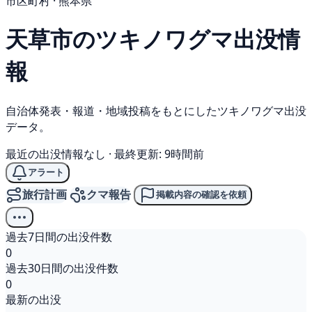
市区町村 · 熊本県
天草市の
ツキノワグマ
出没情
報
自治体発表・報道・地域投稿をもとにしたツキノワグマ出没
データ。
最近の出没情報なし
·
最終更新: 9時間前
アラート
旅行計画
クマ報告
掲載内容の確認を依頼
過去7日間の出没件数
0
過去30日間の出没件数
0
最新の出没