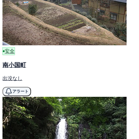
安全
南小国町
出没なし
アラート