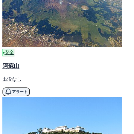
安全
阿蘇山
出没なし
アラート