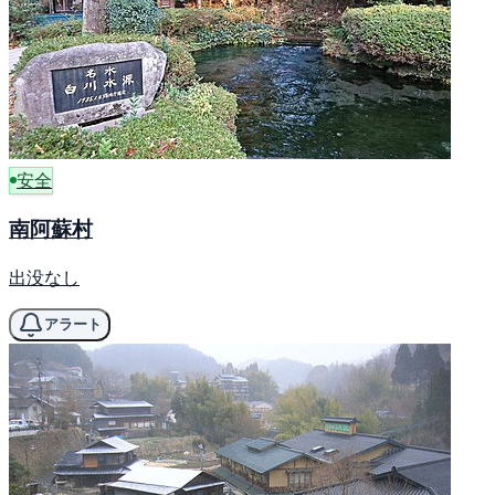
安全
南阿蘇村
出没なし
アラート