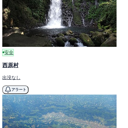
安全
西原村
出没なし
アラート