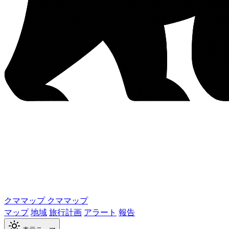
クママップ
クママップ
マップ
地域
旅行計画
アラート
報告