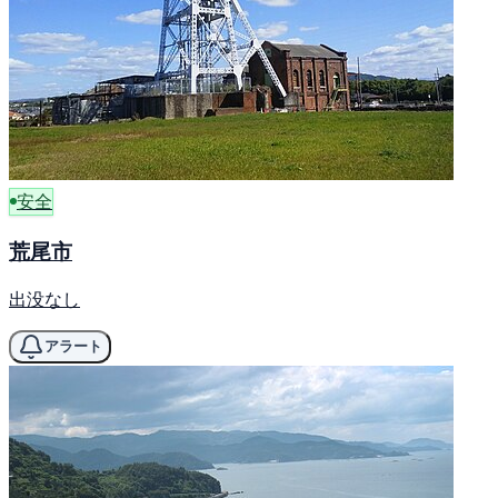
安全
荒尾市
出没なし
アラート