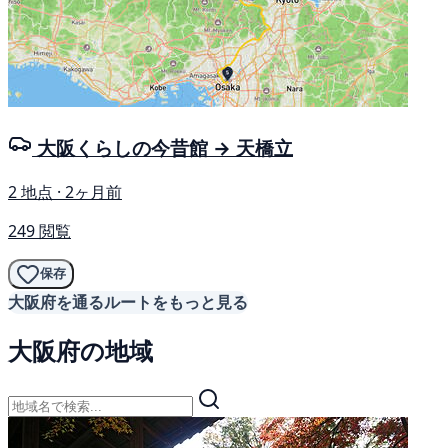
大阪くらしの今昔館 → 天橋立
2 地点 · 2ヶ月前
249 閲覧
保存
大阪府を通るルートをもっと見る
大阪府の地域