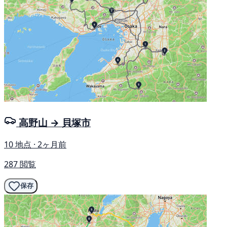
高野山 → 貝塚市
10 地点 · 2ヶ月前
287 閲覧
保存