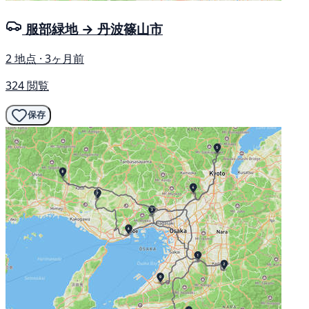
服部緑地 → 丹波篠山市
2 地点 · 3ヶ月前
324 閲覧
保存