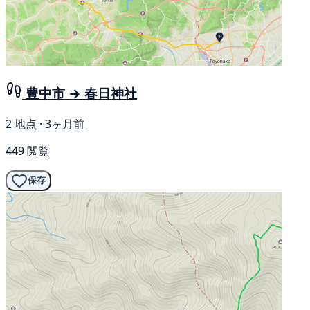
豊中市 → 春日神社
2 地点 · 3ヶ月前
449 閲覧
保存