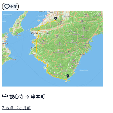
保存
観心寺 → 串本町
2 地点 · 2ヶ月前