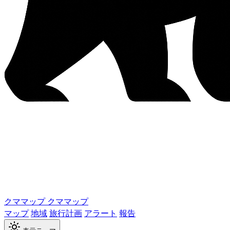
クママップ
クママップ
マップ
地域
旅行計画
アラート
報告