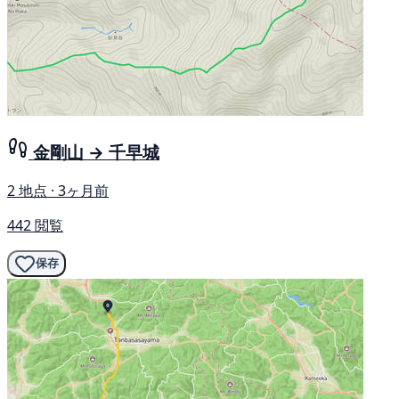
金剛山 → 千早城
2 地点 · 3ヶ月前
442 閲覧
保存