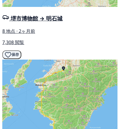
堺市博物館 → 明石城
8 地点 · 2ヶ月前
7,308 閲覧
保存