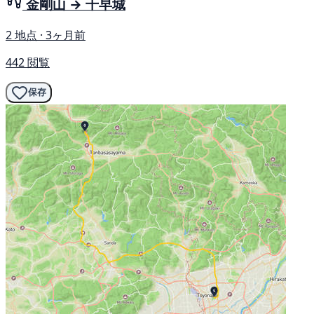
金剛山 → 千早城
2 地点 · 3ヶ月前
442 閲覧
保存