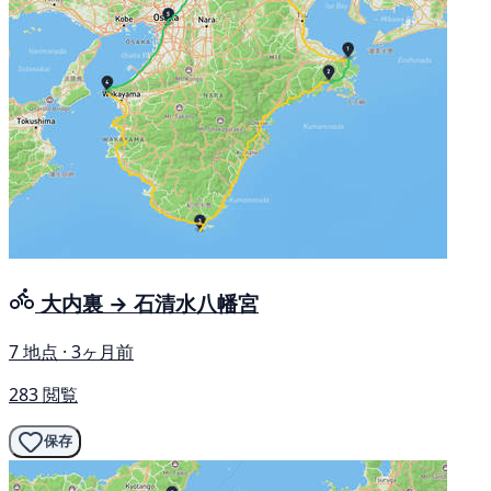
大内裏 → 石清水八幡宮
7 地点 · 3ヶ月前
283 閲覧
保存