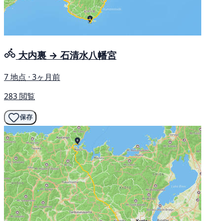
大内裏 → 石清水八幡宮
7 地点 · 3ヶ月前
283 閲覧
保存