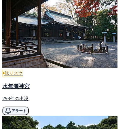
低リスク
水無瀬神宮
293件の出没
アラート