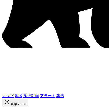
マップ
地域
旅行計画
アラート
報告
表示テーマ