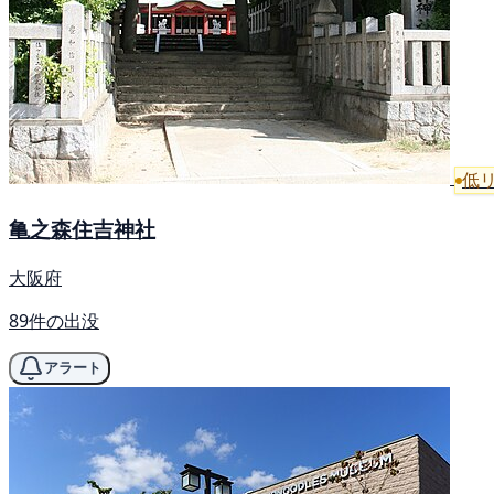
低
亀之森住吉神社
大阪府
89件の出没
アラート