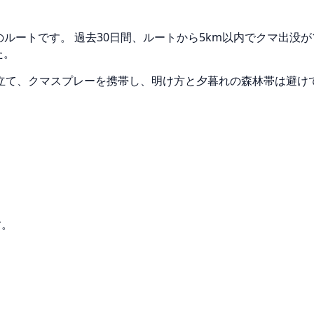
のルートです。 過去30日間、ルートから5km以内でクマ出没
た。
立て、クマスプレーを携帯し、明け方と夕暮れの森林帯は避け
す。