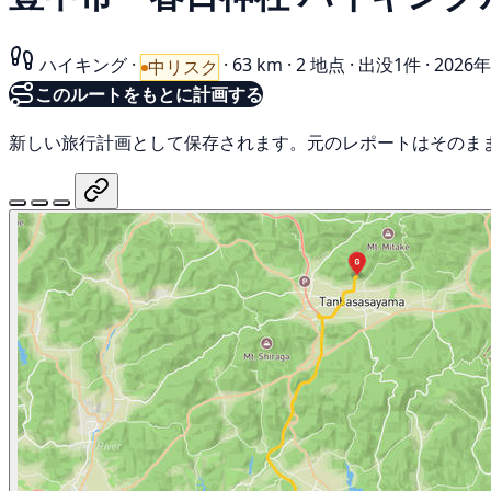
ハイキング
·
·
63 km
·
2 地点
·
出没1件
·
2026
中リスク
このルートをもとに計画する
新しい旅行計画として保存されます。元のレポートはそのま