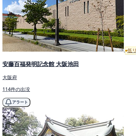
低
安藤百福発明記念館 大阪池田
大阪府
114件の出没
アラート