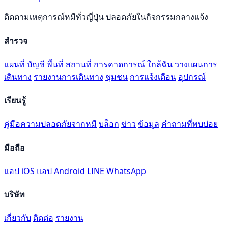
ติดตามเหตุการณ์หมีทั่วญี่ปุ่น ปลอดภัยในกิจกรรมกลางแจ้ง
สำรวจ
แผนที่
บัญชี
พื้นที่
สถานที่
การคาดการณ์
ใกล้ฉัน
วางแผนการ
เดินทาง
รายงานการเดินทาง
ชุมชน
การแจ้งเตือน
อุปกรณ์
เรียนรู้
คู่มือความปลอดภัยจากหมี
บล็อก
ข่าว
ข้อมูล
คำถามที่พบบ่อย
มือถือ
แอป iOS
แอป Android
LINE
WhatsApp
บริษัท
เกี่ยวกับ
ติดต่อ
รายงาน