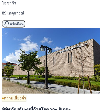
โอซาก้า
89 เหตุการณ์
แจ้งเตือน
ความเสี่ยงต่ำ
พิพิธภัณฑ์บะหมี่ถ้วยโอซากะ อิเกดะ