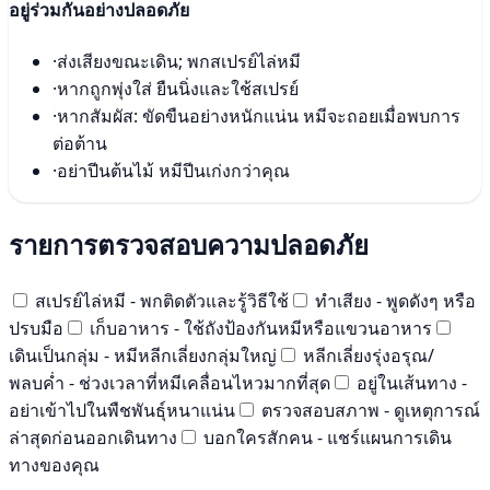
อยู่ร่วมกันอย่างปลอดภัย
·
ส่งเสียงขณะเดิน; พกสเปรย์ไล่หมี
·
หากถูกพุ่งใส่ ยืนนิ่งและใช้สเปรย์
·
หากสัมผัส: ขัดขืนอย่างหนักแน่น หมีจะถอยเมื่อพบการ
ต่อต้าน
·
อย่าปีนต้นไม้ หมีปีนเก่งกว่าคุณ
รายการตรวจสอบความปลอดภัย
สเปรย์ไล่หมี - พกติดตัวและรู้วิธีใช้
ทำเสียง - พูดดังๆ หรือ
ปรบมือ
เก็บอาหาร - ใช้ถังป้องกันหมีหรือแขวนอาหาร
เดินเป็นกลุ่ม - หมีหลีกเลี่ยงกลุ่มใหญ่
หลีกเลี่ยงรุ่งอรุณ/
พลบค่ำ - ช่วงเวลาที่หมีเคลื่อนไหวมากที่สุด
อยู่ในเส้นทาง -
อย่าเข้าไปในพืชพันธุ์หนาแน่น
ตรวจสอบสภาพ - ดูเหตุการณ์
ล่าสุดก่อนออกเดินทาง
บอกใครสักคน - แชร์แผนการเดิน
ทางของคุณ