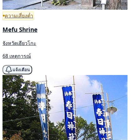
ความเสี่ยงต่ำ
Mefu Shrine
จังหวัดเฮียวโกะ
68 เหตุการณ์
แจ้งเตือน