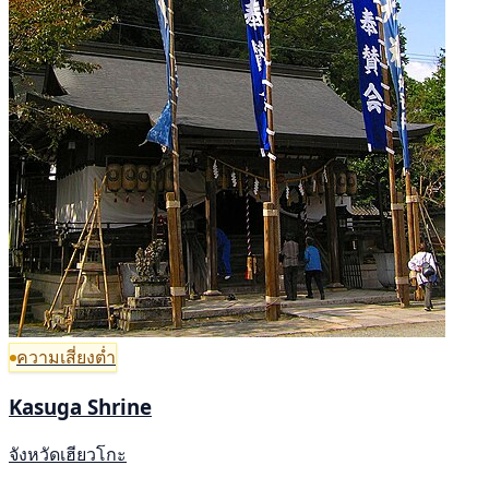
ความเสี่ยงต่ำ
Kasuga Shrine
จังหวัดเฮียวโกะ