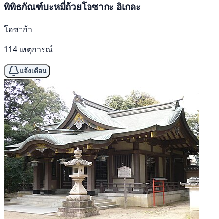
พิพิธภัณฑ์บะหมี่ถ้วยโอซากะ อิเกดะ
โอซาก้า
114 เหตุการณ์
แจ้งเตือน