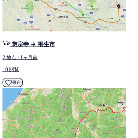
惣宗寺 → 桐生市
2 地点 · 1ヶ月前
10 閲覧
保存