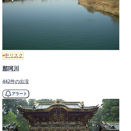
中リスク
那珂川
442件の出没
アラート