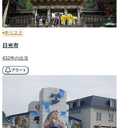
中リスク
日光市
432件の出没
アラート