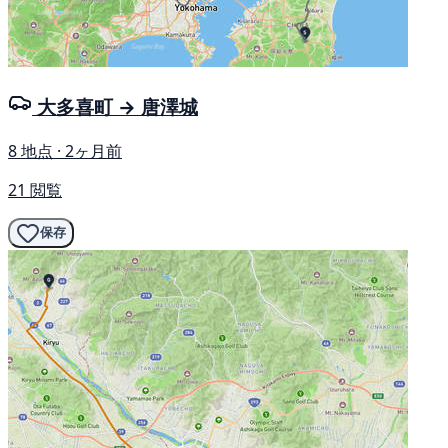
大多喜町 → 唐澤城
8 地点 · 2ヶ月前
21 閲覧
保存