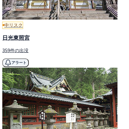
中リスク
日光東照宮
359件の出没
アラート