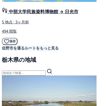
中部大学民族資料博物館 → 日光市
5 地点 · 3ヶ月前
494 閲覧
保存
佐野市を通るルートをもっと見る
栃木県の地域