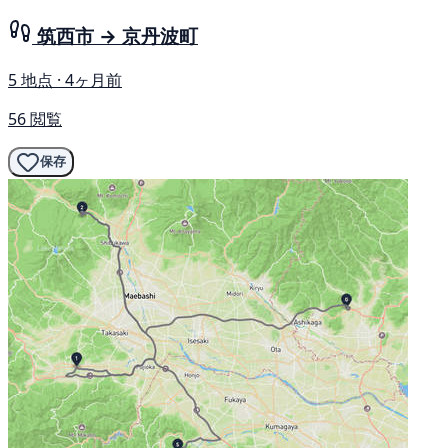
筑西市 → 京丹波町
5 地点 · 4ヶ月前
56 閲覧
保存