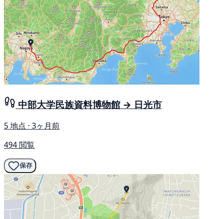
中部大学民族資料博物館 → 日光市
5 地点 · 3ヶ月前
494 閲覧
保存