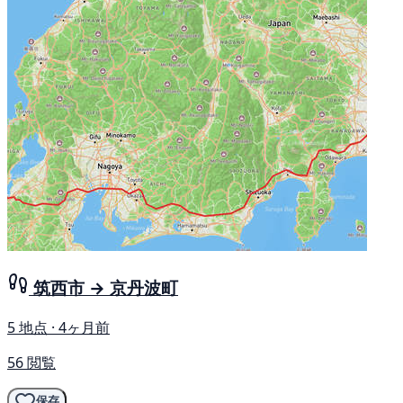
筑西市 → 京丹波町
5 地点 · 4ヶ月前
56 閲覧
保存