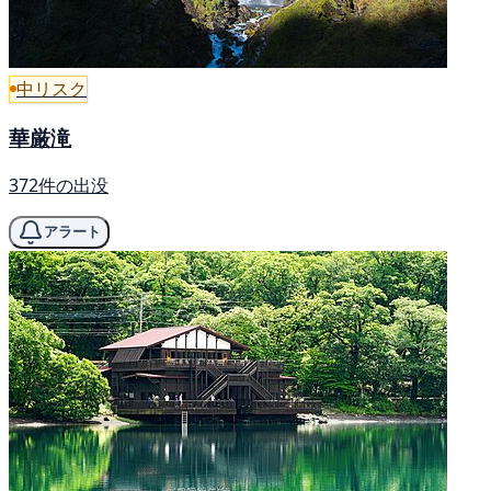
中リスク
華厳滝
372件の出没
アラート