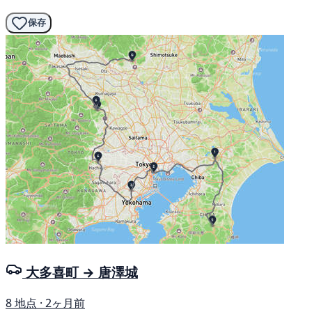
保存
大多喜町 → 唐澤城
8 地点 · 2ヶ月前