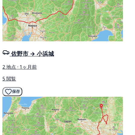
佐野市 → 小浜城
2 地点 · 1ヶ月前
5 閲覧
保存