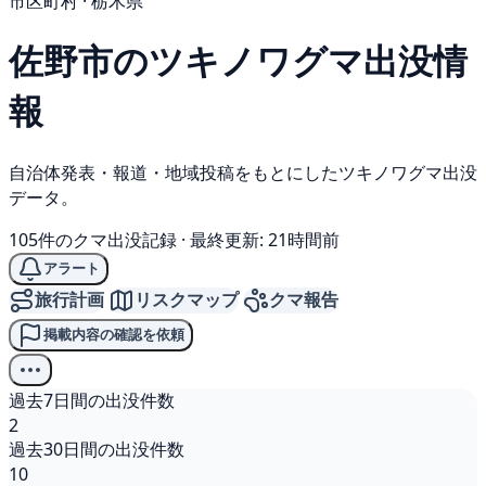
市区町村 · 栃木県
佐野市の
ツキノワグマ
出没情
報
自治体発表・報道・地域投稿をもとにしたツキノワグマ出没
データ。
105件のクマ出没記録
·
最終更新: 21時間前
アラート
旅行計画
リスクマップ
クマ報告
掲載内容の確認を依頼
過去7日間の出没件数
2
過去30日間の出没件数
10