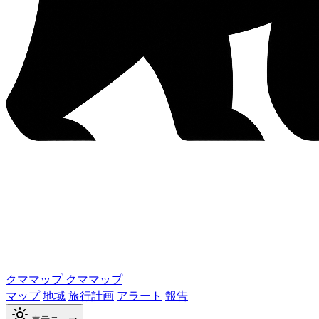
クママップ
クママップ
マップ
地域
旅行計画
アラート
報告