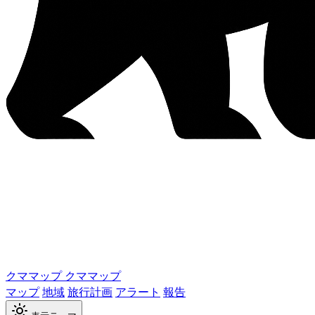
クママップ
クママップ
マップ
地域
旅行計画
アラート
報告