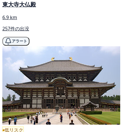
東大寺大仏殿
6.9 km
257件の出没
アラート
低リスク