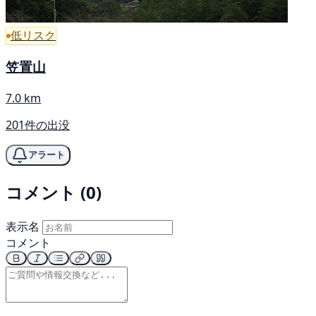
低リスク
笠置山
7.0 km
201件の出没
アラート
コメント (0)
表示名
コメント