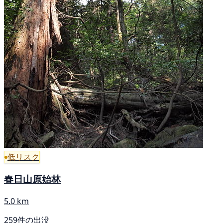
低リスク
春日山原始林
5.0 km
259件の出没