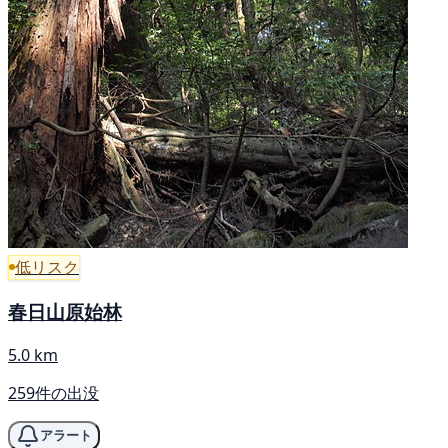
低リスク
春日山原始林
5.0 km
259件の出没
アラート