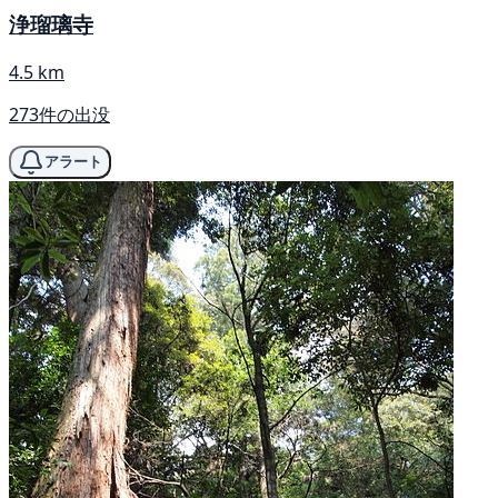
浄瑠璃寺
4.5 km
273件の出没
アラート