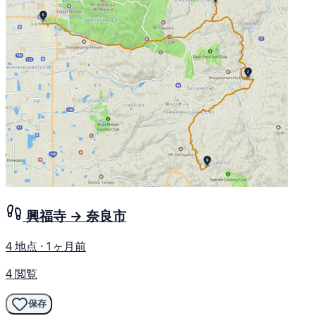
興福寺 → 奈良市
4 地点 · 1ヶ月前
4 閲覧
保存