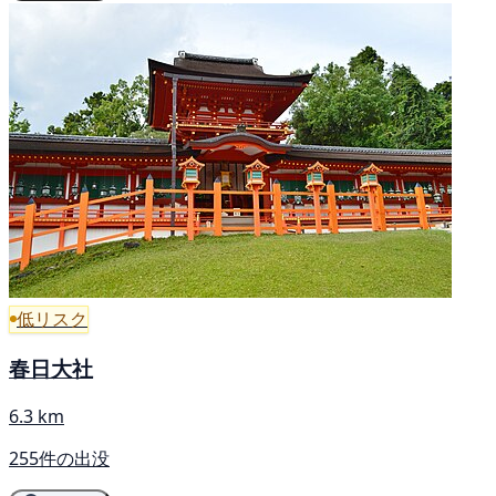
低リスク
春日大社
6.3 km
255件の出没