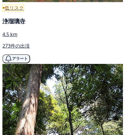
低リスク
浄瑠璃寺
4.5 km
273件の出没
アラート