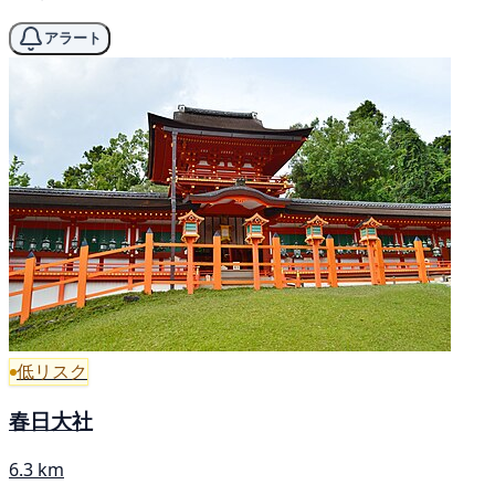
アラート
低リスク
春日大社
6.3 km