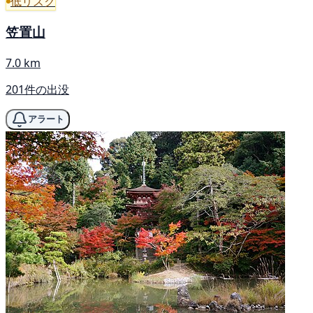
低リスク
笠置山
7.0 km
201件の出没
アラート