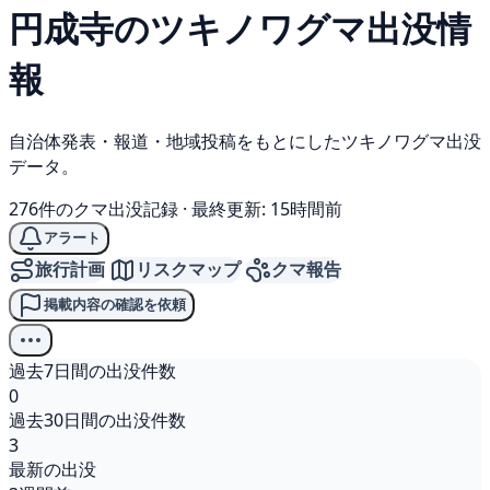
円成寺の
ツキノワグマ
出没情
報
自治体発表・報道・地域投稿をもとにしたツキノワグマ出没
データ。
276件のクマ出没記録
·
最終更新: 15時間前
アラート
旅行計画
リスクマップ
クマ報告
掲載内容の確認を依頼
過去7日間の出没件数
0
過去30日間の出没件数
3
最新の出没