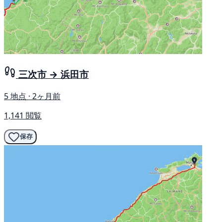
三次市 → 浜田市
5 地点 · 2ヶ月前
1,141 閲覧
保存