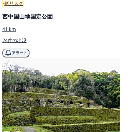
低リスク
西中国山地国定公園
41 km
24件の出没
アラート