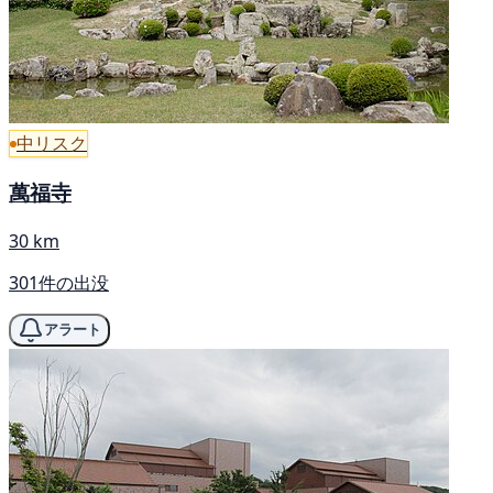
中リスク
萬福寺
30 km
301件の出没
アラート