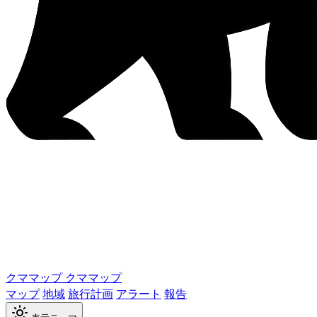
クママップ
クママップ
マップ
地域
旅行計画
アラート
報告