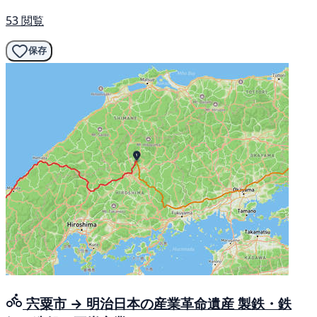
53 閲覧
保存
宍粟市 → 明治日本の産業革命遺産 製鉄・鉄