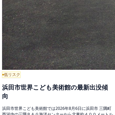
低リスク
浜田市世界こども美術館の最新出没傾
向
浜田市世界こども美術館では2026年8月6日に浜田市 三隅町
西河内の三隅Ｂ＆Ｇ海洋センターから北東約４００メートル