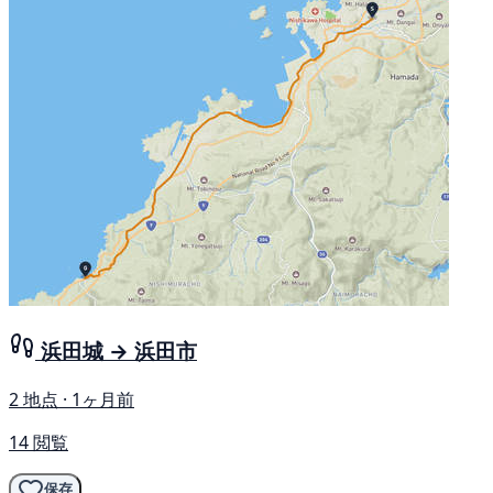
浜田城 → 浜田市
2 地点 · 1ヶ月前
14 閲覧
保存