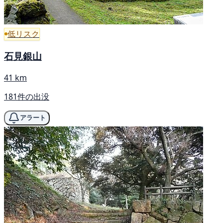
低リスク
石見銀山
41 km
181件の出没
アラート