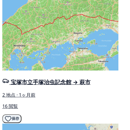
宝塚市立手塚治虫記念館 → 萩市
2 地点 · 1ヶ月前
16 閲覧
保存