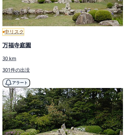
中リスク
万福寺庭園
30 km
301件の出没
アラート