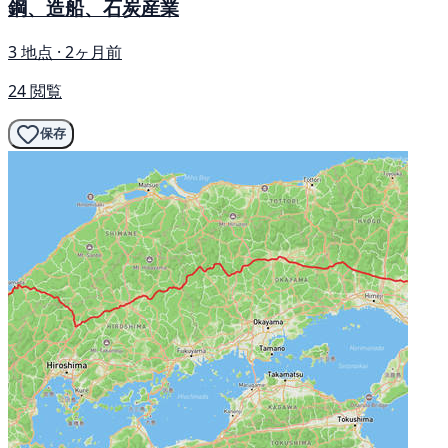
鋼、造船、石炭産業
3 地点 · 2ヶ月前
24 閲覧
保存