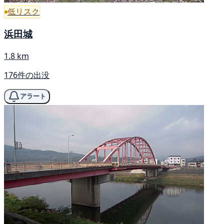
低リスク
浜田城
1.8 km
176件の出没
アラート