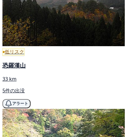
低リスク
恐羅漢山
33 km
5件の出没
アラート