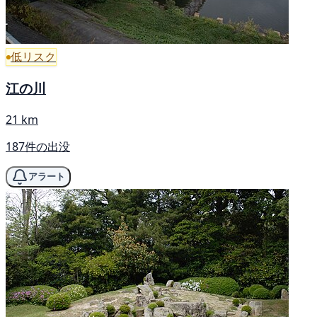
低リスク
江の川
21 km
187件の出没
アラート