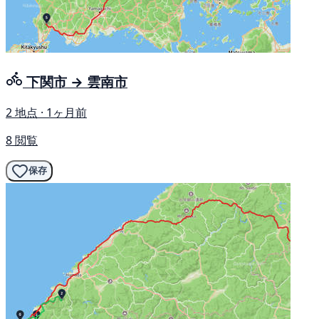
下関市 → 雲南市
2 地点 · 1ヶ月前
8 閲覧
保存