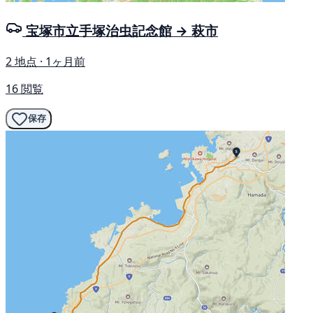
宝塚市立手塚治虫記念館 → 萩市
2 地点 · 1ヶ月前
16 閲覧
保存