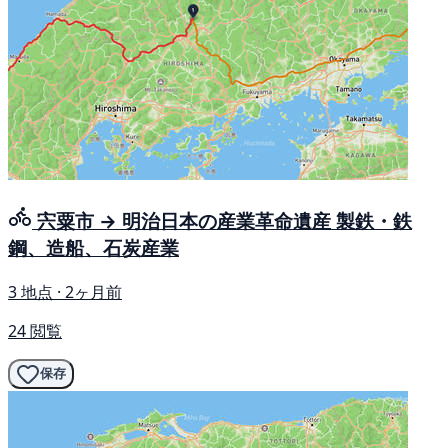
宍粟市 → 明治日本の産業革命遺産 製鉄・鉄
鋼、造船、石炭産業
3 地点 · 2ヶ月前
24 閲覧
保存