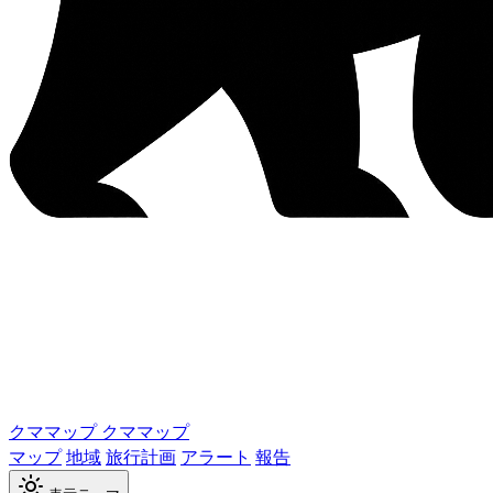
クママップ
クママップ
マップ
地域
旅行計画
アラート
報告