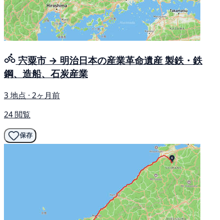
宍粟市 → 明治日本の産業革命遺産 製鉄・鉄
鋼、造船、石炭産業
3 地点 · 2ヶ月前
24 閲覧
保存