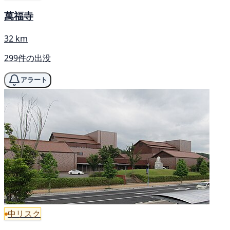
萬福寺
32 km
299件の出没
アラート
中リスク