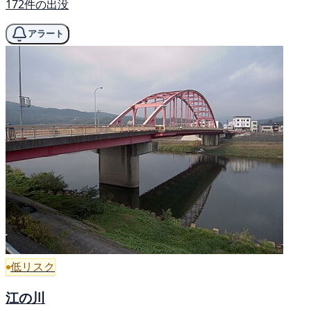
172件の出没
アラート
低リスク
江の川