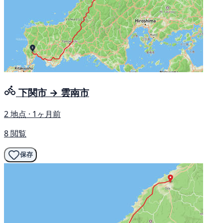
下関市 → 雲南市
2 地点 · 1ヶ月前
8 閲覧
保存