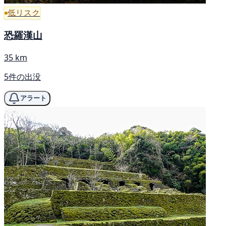
低リスク
恐羅漢山
35 km
5件の出没
アラート