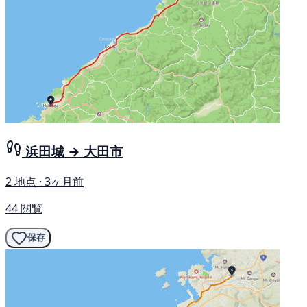
浜田城 → 大田市
2 地点 · 3ヶ月前
44 閲覧
保存