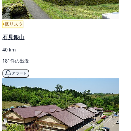
低リスク
石見銀山
40 km
181件の出没
アラート