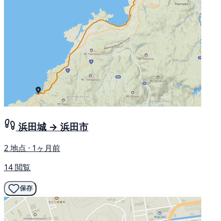
浜田城 → 浜田市
2 地点 · 1ヶ月前
14 閲覧
保存