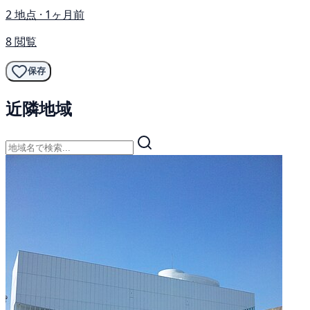
2 地点 · 1ヶ月前
8 閲覧
保存
近隣地域