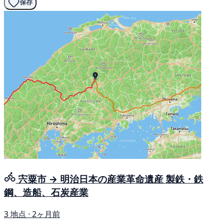
保存
宍粟市 → 明治日本の産業革命遺産 製鉄・鉄
鋼、造船、石炭産業
3 地点 · 2ヶ月前