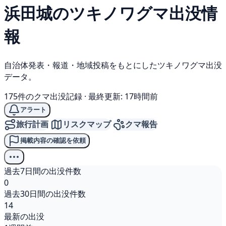
浜田城の
ツキノワグマ
出没情
報
自治体発表・報道・地域投稿をもとにしたツキノワグマ出没
データ。
175件のクマ出没記録
·
最終更新: 17時間前
アラート
旅行計画
リスクマップ
クマ報告
掲載内容の確認を依頼
過去7日間の出没件数
0
過去30日間の出没件数
14
最新の出没