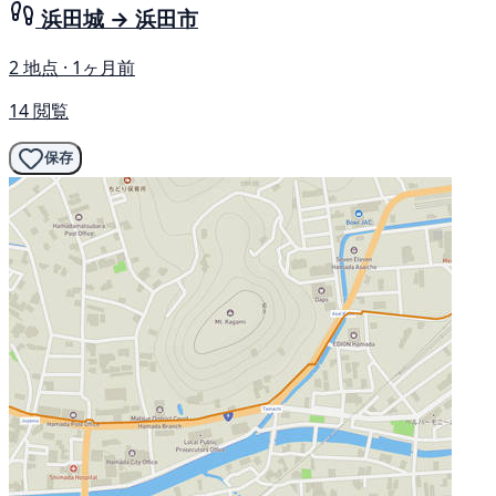
浜田城 → 浜田市
2 地点 · 1ヶ月前
14 閲覧
保存