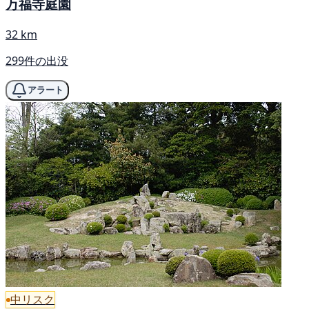
万福寺庭園
32 km
299件の出没
アラート
中リスク