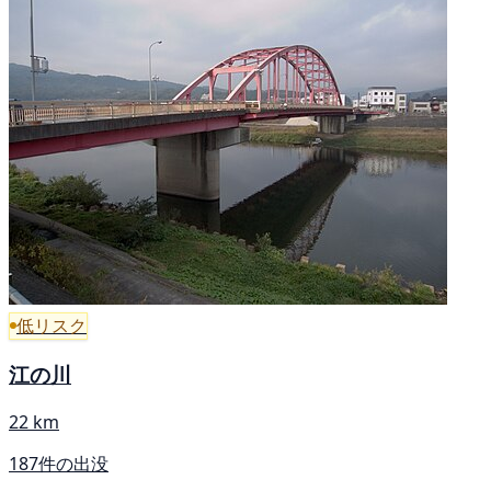
低リスク
江の川
22 km
187件の出没