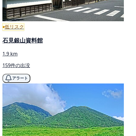
低リスク
石見銀山資料館
1.9 km
159件の出没
アラート