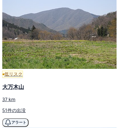
低リスク
大万木山
37 km
51件の出没
アラート