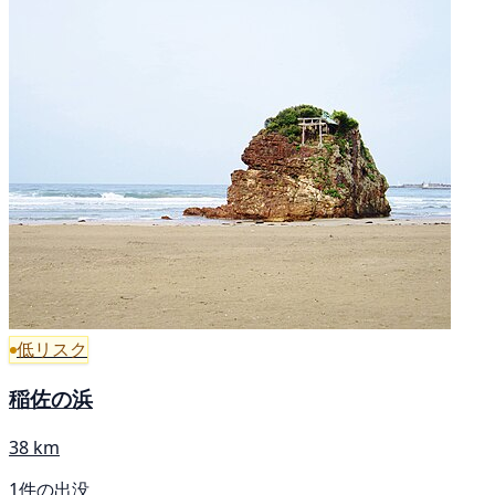
低リスク
稲佐の浜
38 km
1件の出没