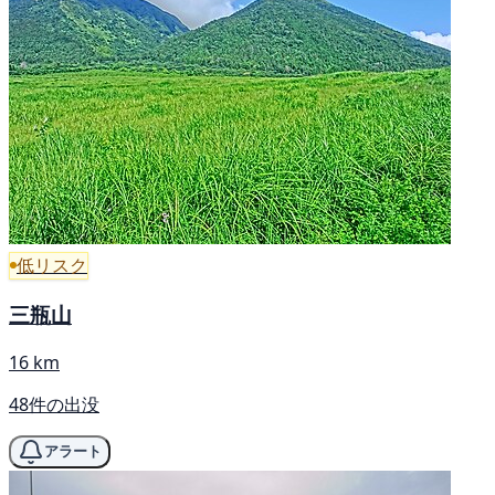
低リスク
三瓶山
16 km
48件の出没
アラート