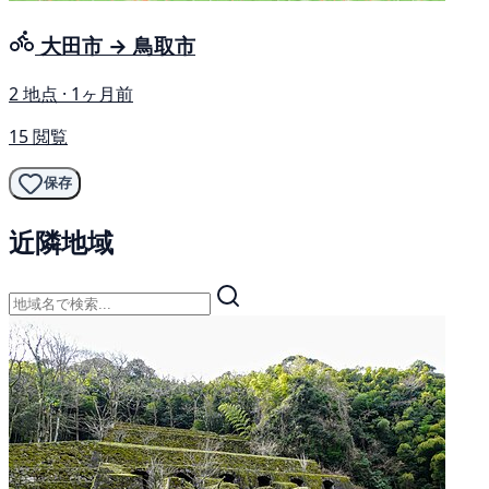
大田市 → 鳥取市
2 地点 · 1ヶ月前
15 閲覧
保存
近隣地域