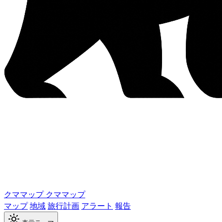
クママップ
クママップ
マップ
地域
旅行計画
アラート
報告