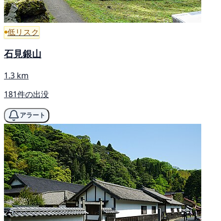
低リスク
石見銀山
1.3 km
181件の出没
アラート