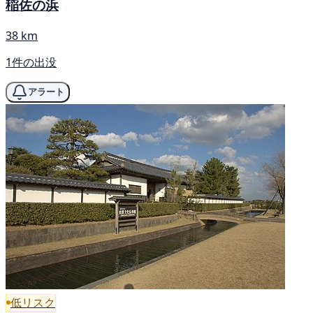
稲佐の浜
38 km
1件の出没
アラート
低リスク