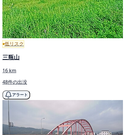
低リスク
三瓶山
16 km
48件の出没
アラート