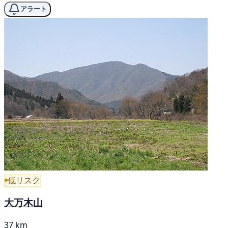
アラート
低リスク
大万木山
37 km