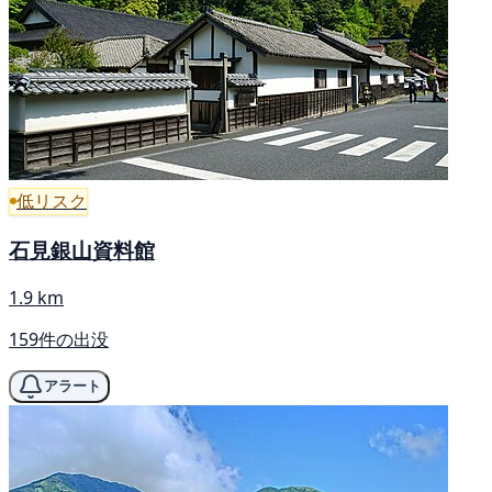
低リスク
石見銀山資料館
1.9 km
159件の出没
アラート