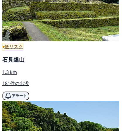
低リスク
石見銀山
1.3 km
181件の出没
アラート