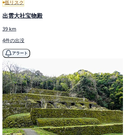
低リスク
出雲大社宝物殿
39 km
4件の出没
アラート