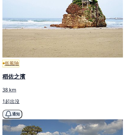
低風險
稻佐之濱
38 km
1起出沒
通知