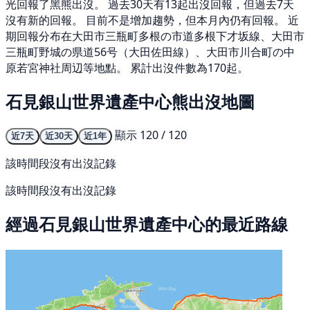
光回報了黑熊出沒。 過去30天有13起出沒回報，但過去7天
沒有新的回報。 目前不是增加趨勢，但本月內仍有回報。 近
期回報分布在大田市三瓶町多根の市道多根下才坂線、大田市
三瓶町野城の県道56号（大田佐田線）、大田市川合町の中
原若宮神社周辺等地點。 累計出沒件數為170起。
石見銀山世界遺產中心熊出沒地圖
顯示 120 / 120
近7天
近30天
近1年
該時間段沒有出沒記錄
該時間段沒有出沒記錄
經過石見銀山世界遺產中心的最近路線