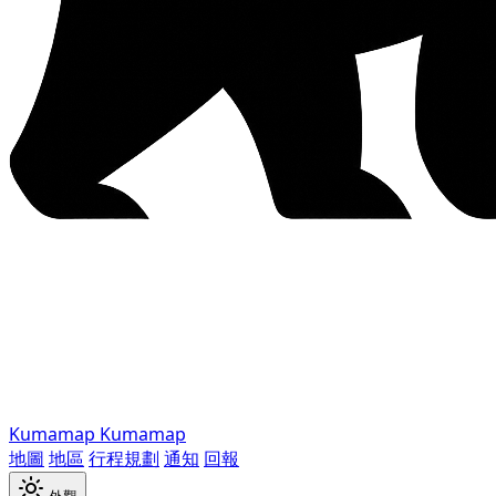
Kumamap
Kumamap
地圖
地區
行程規劃
通知
回報