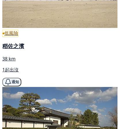
低風險
稻佐之濱
38 km
1起出沒
通知