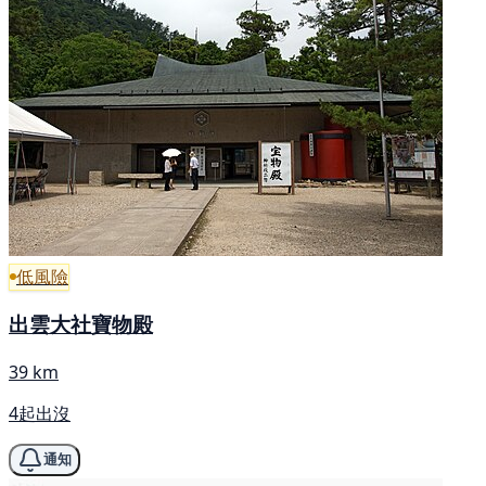
低風險
出雲大社寶物殿
39 km
4起出沒
通知