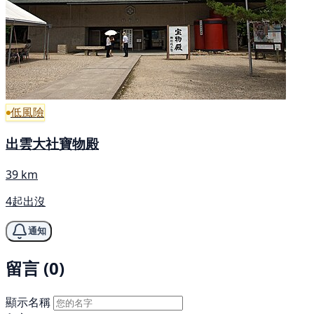
低風險
出雲大社寶物殿
39 km
4起出沒
通知
留言 (0)
顯示名稱