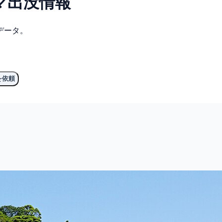
マ
出没情報
データ。
を依頼