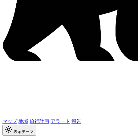
マップ
地域
旅行計画
アラート
報告
表示テーマ