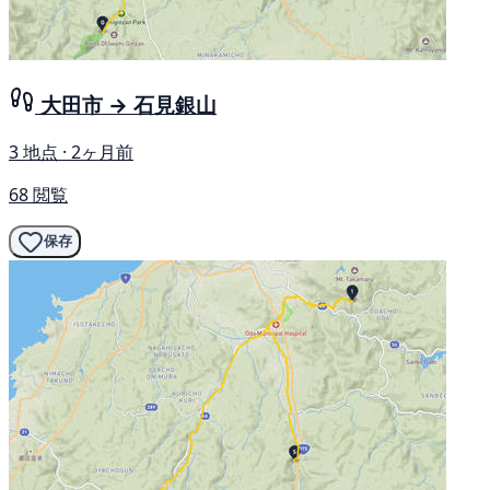
大田市 → 石見銀山
3 地点 · 2ヶ月前
68 閲覧
保存