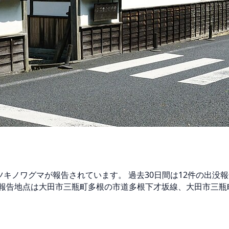
でツキノワグマが報告されています。 過去30日間は12件の出没
報告地点は大田市三瓶町多根の市道多根下才坂線、大田市三瓶
。