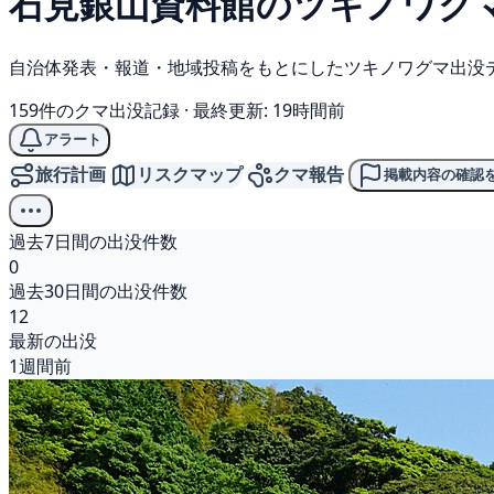
石見銀山資料館の
ツキノワグ
自治体発表・報道・地域投稿をもとにしたツキノワグマ出没
159件のクマ出没記録
·
最終更新: 19時間前
アラート
旅行計画
リスクマップ
クマ報告
掲載内容の確認
過去7日間の出没件数
0
過去30日間の出没件数
12
最新の出没
1週間前