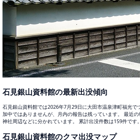
石見銀山資料館の最新出没傾向
石見銀山資料館では2026年7月29日に大田市温泉津町福光
加中ではありませんが、月内の報告は残っています。 最近の
神社周辺などに分かれています。 累計出没件数は159件です
石見銀山資料館のクマ出没マップ