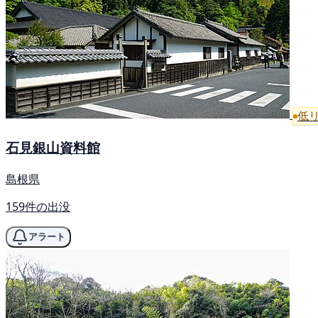
低
石見銀山資料館
島根県
159件の出没
アラート