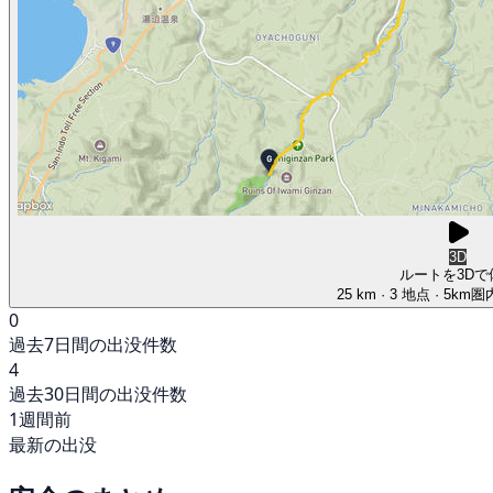
3D
ルートを3Dで
25 km
· 3 地点
· 5km
0
過去7日間の出没件数
4
過去30日間の出没件数
1週間前
最新の出没