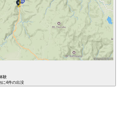
体験
圏内に4件の出没