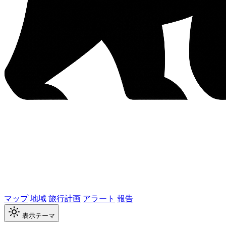
マップ
地域
旅行計画
アラート
報告
表示テーマ