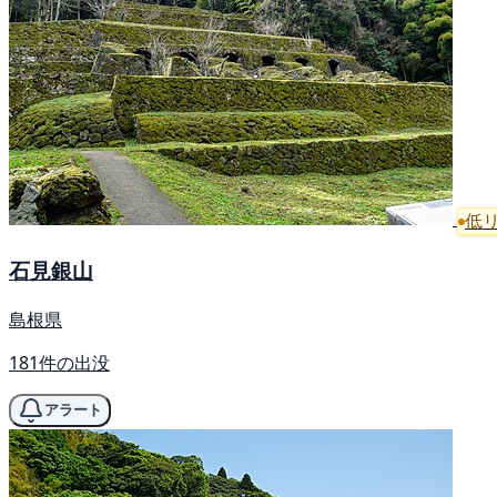
低
石見銀山
島根県
181件の出没
アラート