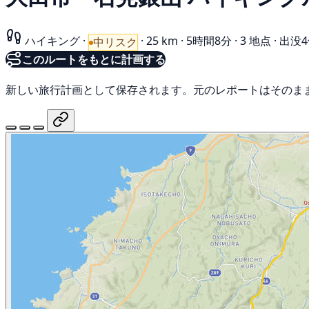
ハイキング
·
·
25 km
·
5時間8分
·
3 地点
·
出没4
中リスク
このルートをもとに計画する
新しい旅行計画として保存されます。元のレポートはそのま