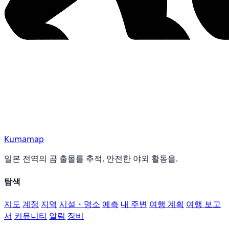
Kumamap
일본 전역의 곰 출몰를 추적. 안전한 야외 활동을.
탐색
지도
계정
지역
시설・명소
예측
내 주변
여행 계획
여행 보고
서
커뮤니티
알림
장비