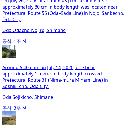
On July 26, 2026, at about 6:05 p.m., a single bear
approximately 80 cm in body length was located near
Prefectural Route 56 (Ōda–Sada Line) in Nojō, Sanbecho,
Ōda City.
Oda Odacho-Nojiro, Shimane
공식 ·
1주 전
Around 5:40 p.m. on July 14, 2026, one bear
approximately 1 meter in body length crossed
Prefectural Route 31 (Nima-mura Minami Line) in
Soshiki-cho, Ōda City.
Oda Sojikicho, Shimane
공식 ·
3주 전