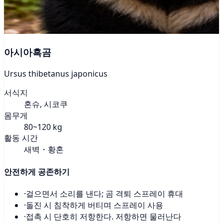
아시아흑곰
Ursus thibetanus japonicus
서식지
혼슈, 시코쿠
몸무게
80~120 kg
활동 시간
새벽・황혼
안전하게 공존하기
·
걸으면서 소리를 낸다; 곰 격퇴 스프레이 휴대
·
돌진 시 침착하게 버티며 스프레이 사용
·
접촉 시 단호히 저항한다. 저항하면 물러난다