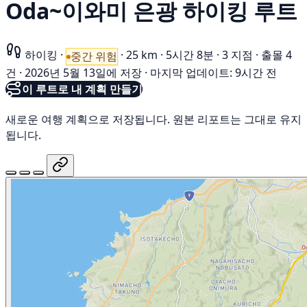
Oda~이와미 은광 하이킹 루트
하이킹
·
·
25 km
·
5시간 8분
·
3 지점
·
출몰 4
중간 위험
건
·
2026년 5월 13일에 저장
·
마지막 업데이트: 9시간 전
이 루트로 내 계획 만들기
새로운 여행 계획으로 저장됩니다. 원본 리포트는 그대로 유지
됩니다.