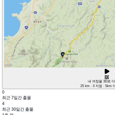
3D
내 여정을 3D로 
25 km
· 3 지점
· 5km
0
최근 7일간 출몰
4
최근 30일간 출몰