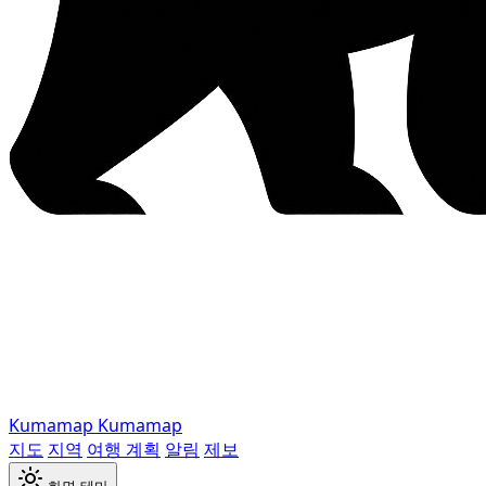
Kumamap
Kumamap
지도
지역
여행 계획
알림
제보