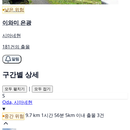
낮은 위험
이와미 은광
시마네현
181건의 출몰
알림
구간별 상세
|
모두 펼치기
모두 접기
S
Oda, 시마네현
9.7 km
1시간 56분
5km 이내 출몰 3건
중간 위험