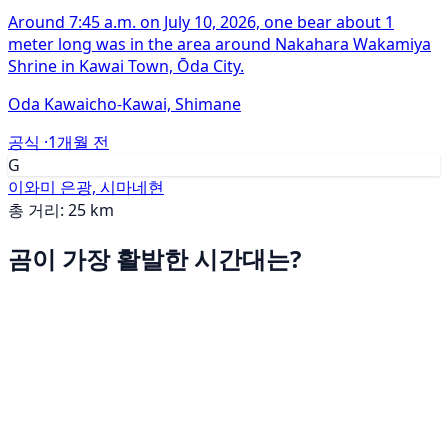
Around 7:45 a.m. on July 10, 2026, one bear about 1
meter long was in the area around Nakahara Wakamiya
Shrine in Kawai Town, Ōda City.
Oda Kawaicho-Kawai, Shimane
공식 ·
1개월 전
G
이와미 은광, 시마네현
총 거리: 25 km
곰이 가장 활발한 시간대는?