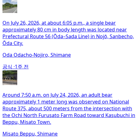
On July 26, 2026, at about 6:05 p.m., a single bear
approximately 80 cm in body length was located near
Prefectural Route 56 (Ōda–Sada Line) in Nojō, Sanbecho,
Ōda City.
Oda Odacho-Nojiro, Shimane
공식 ·
1주 전
Around 7:50 a.m. on July 24, 2026, an adult bear
approximately 1 meter long was observed on National
Route 375, about 500 meters from the intersection with
the Ochi North Furusato Farm Road toward Kasubuchi in
Beppu, Misato Town.
Misato Beppu, Shimane