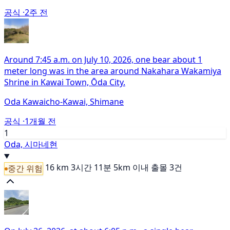
공식 ·
2주 전
Around 7:45 a.m. on July 10, 2026, one bear about 1
meter long was in the area around Nakahara Wakamiya
Shrine in Kawai Town, Ōda City.
Oda Kawaicho-Kawai, Shimane
공식 ·
1개월 전
1
Oda, 시마네현
16 km
3시간 11분
5km 이내 출몰 3건
중간 위험