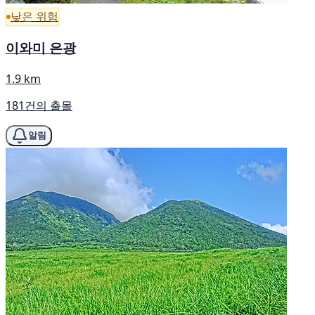
낮은 위험
이와미 은광
1.9 km
181건의 출몰
알림