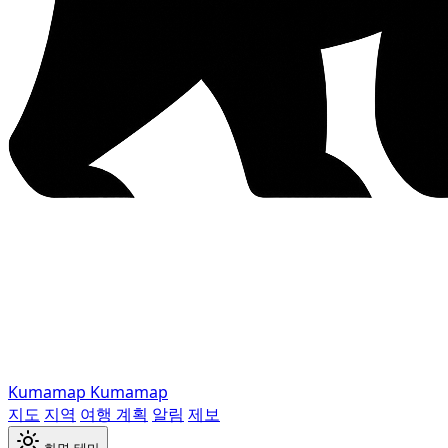
Kumamap
Kumamap
지도
지역
여행 계획
알림
제보