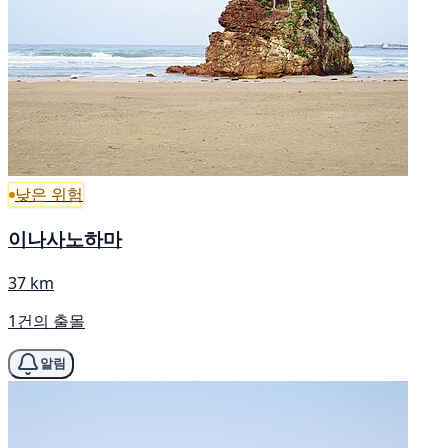
낮은 위험
이나사노하마
37 km
1건의 출몰
알림