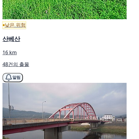
낮은 위험
산베산
16 km
48건의 출몰
알림