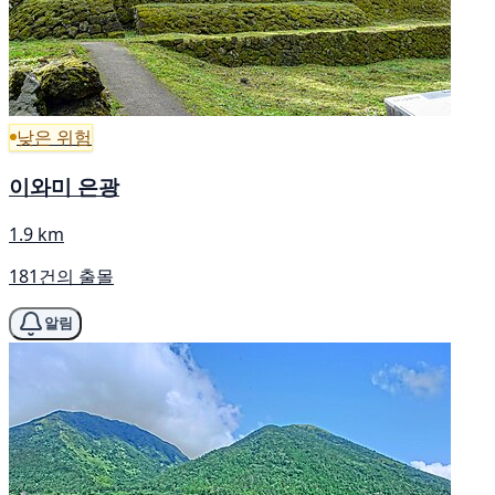
낮은 위험
이와미 은광
1.9 km
181건의 출몰
알림