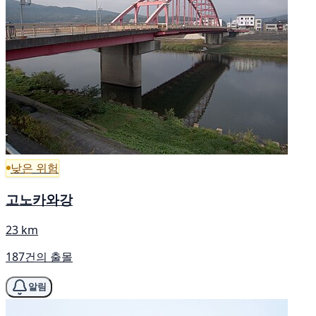
낮은 위험
고노카와강
23 km
187건의 출몰
알림