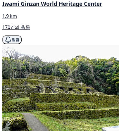
Iwami Ginzan World Heritage Center
1.9 km
170건의 출몰
알림