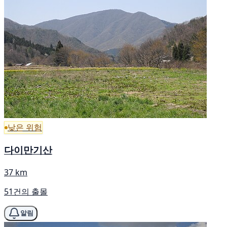
낮은 위험
다이만기산
37 km
51건의 출몰
알림