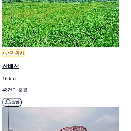
낮은 위험
산베산
16 km
48건의 출몰
알림