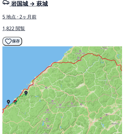
岩国城 → 萩城
5 地点 · 2ヶ月前
1,822 閲覧
保存