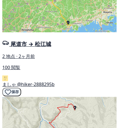
尾道市 → 松江城
2 地点 · 2ヶ月前
100 閲覧
ましゃ
@hiker-2888295b
保存