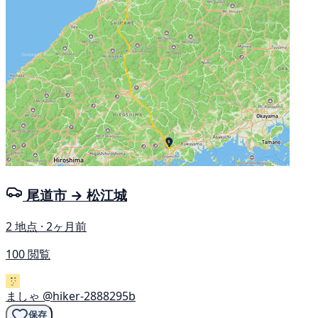
尾道市 → 松江城
2 地点 · 2ヶ月前
100 閲覧
ましゃ
@hiker-2888295b
保存