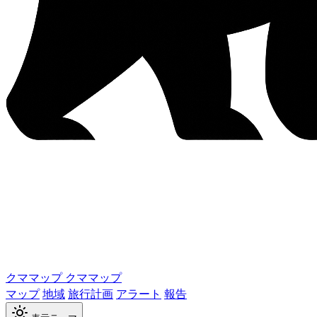
クママップ
クママップ
マップ
地域
旅行計画
アラート
報告