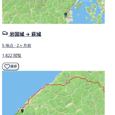
岩国城 → 萩城
5 地点 · 2ヶ月前
1,822 閲覧
保存