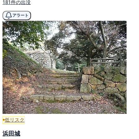
181件の出没
アラート
低リスク
浜田城