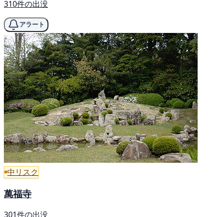
310件の出没
アラート
中リスク
萬福寺
301件の出没