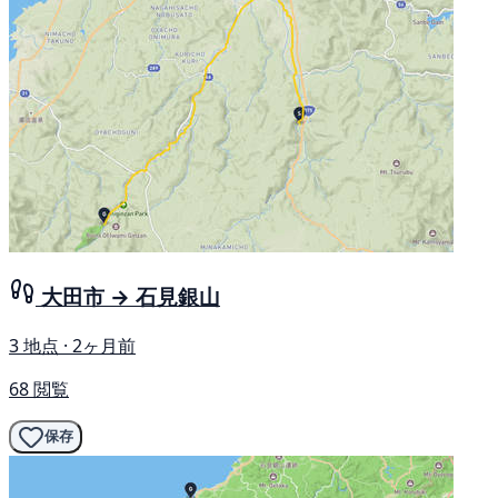
大田市 → 石見銀山
3 地点 · 2ヶ月前
68 閲覧
保存