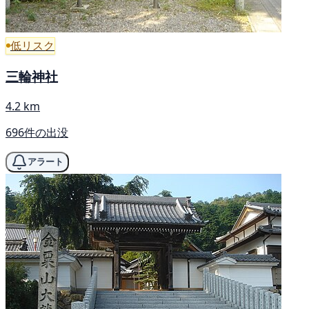
低リスク
三輪神社
4.2 km
696件の出没
アラート