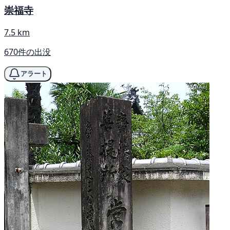
崇福寺
7.5 km
670件の出没
アラート