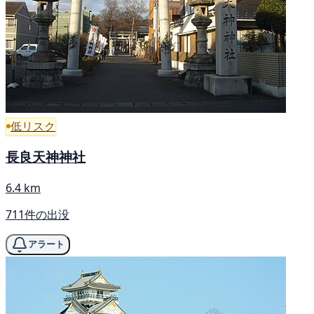
低リスク
長良天神神社
6.4 km
711件の出没
アラート