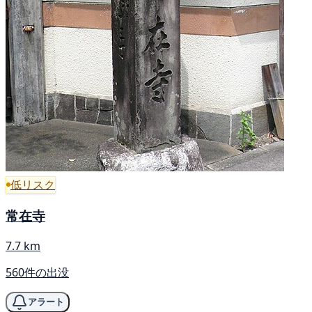
低リスク
常在寺
7.7 km
560件の出没
アラート