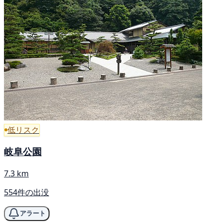
低リスク
岐阜公園
7.3 km
554件の出没
アラート