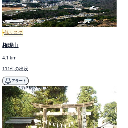
低リスク
権現山
4.1 km
111件の出没
アラート