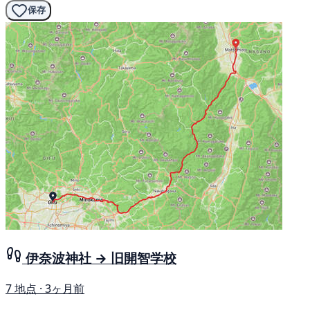
保存
伊奈波神社 → 旧開智学校
7 地点 · 3ヶ月前