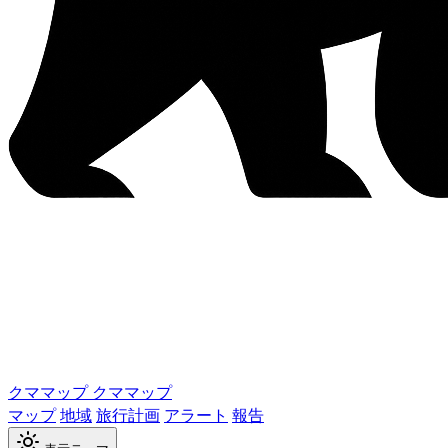
クママップ
クママップ
マップ
地域
旅行計画
アラート
報告