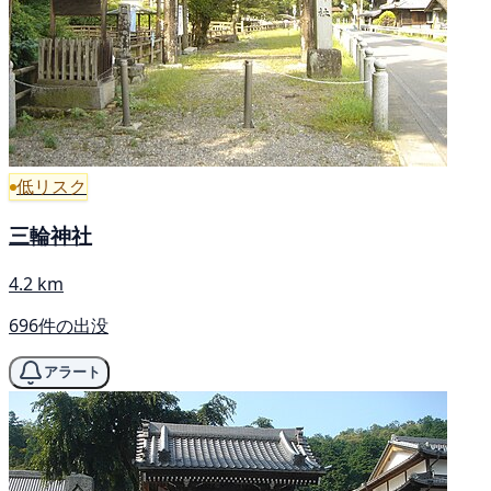
低リスク
三輪神社
4.2 km
696件の出没
アラート