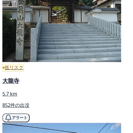
低リスク
大龍寺
5.7 km
852件の出没
アラート