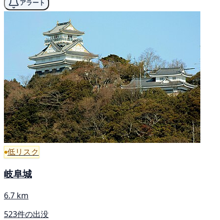
アラート
低リスク
岐阜城
6.7 km
523件の出没