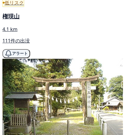
低リスク
権現山
4.1 km
111件の出没
アラート