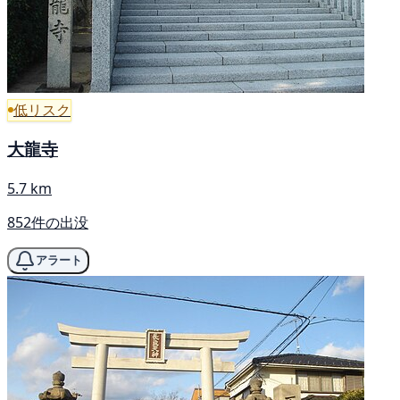
低リスク
大龍寺
5.7 km
852件の出没
アラート