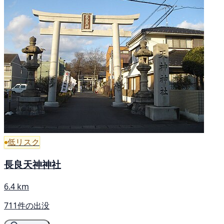
低リスク
長良天神神社
6.4 km
711件の出没