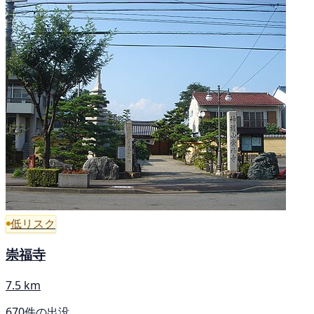
低リスク
崇福寺
7.5 km
670件の出没