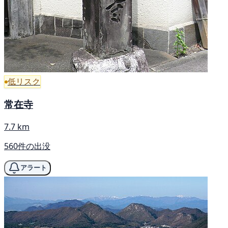
低リスク
常在寺
7.7 km
560件の出没
アラート