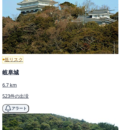
低リスク
岐阜城
6.7 km
523件の出没
アラート