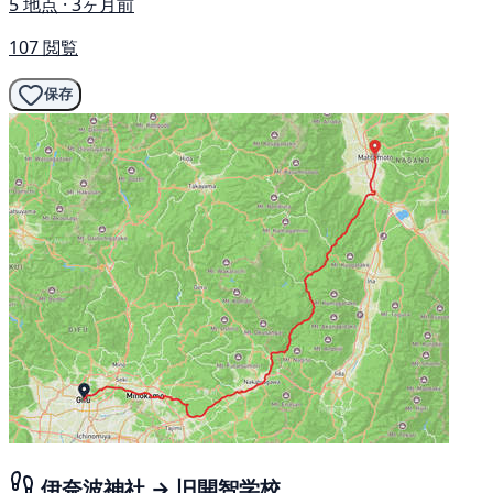
5 地点 · 3ヶ月前
107 閲覧
保存
伊奈波神社 → 旧開智学校