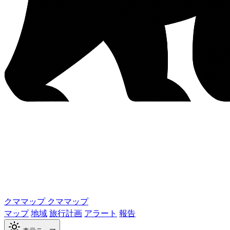
クママップ
クママップ
マップ
地域
旅行計画
アラート
報告