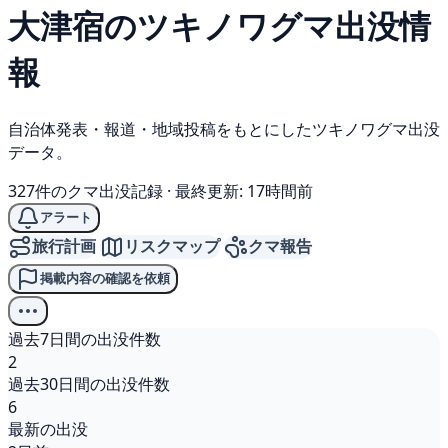
大津宿の
ツキノワグマ
出没情
報
自治体発表・報道・地域投稿をもとにしたツキノワグマ出没
データ。
327件のクマ出没記録
·
最終更新: 17時間前
アラート
旅行計画
リスクマップ
クマ報告
掲載内容の確認を依頼
過去7日間の出没件数
2
過去30日間の出没件数
6
最新の出没