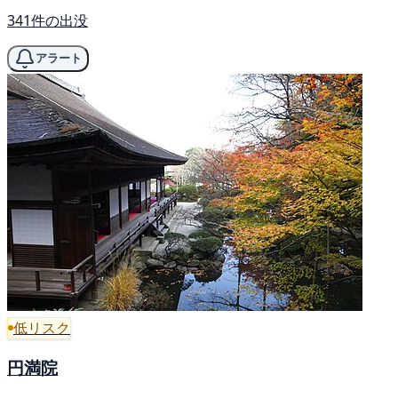
341件の出没
アラート
低リスク
円満院