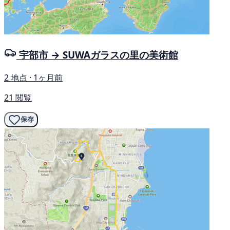
宇部市 → SUWAガラスの里の美術館
2 地点 · 1ヶ月前
21 閲覧
保存