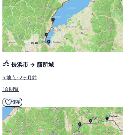
長浜市 → 膳所城
6 地点 · 2ヶ月前
18 閲覧
保存