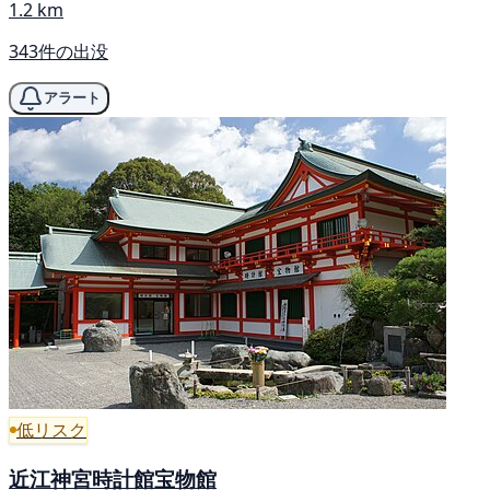
1.2 km
343件の出没
アラート
低リスク
近江神宮時計館宝物館