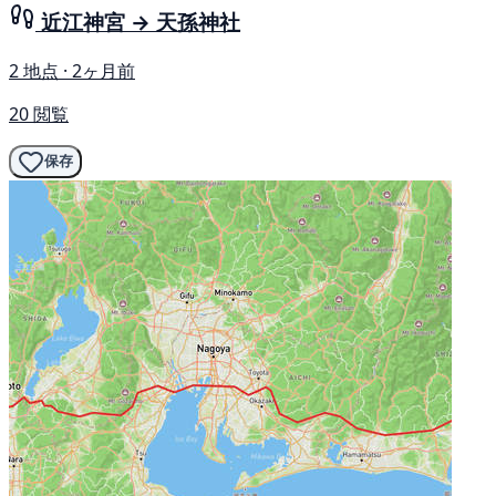
近江神宮 → 天孫神社
2 地点 · 2ヶ月前
20 閲覧
保存