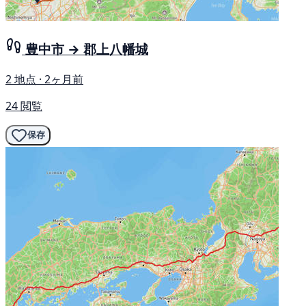
豊中市 → 郡上八幡城
2 地点 · 2ヶ月前
24 閲覧
保存