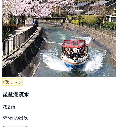
低リスク
琵琶湖疏水
782 m
335件の出没