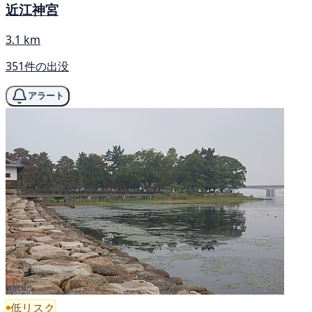
近江神宮
3.1 km
351件の出没
アラート
低リスク