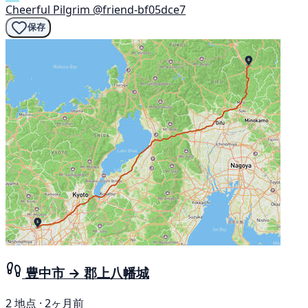
Cheerful Pilgrim
@friend-bf05dce7
保存
豊中市 → 郡上八幡城
2 地点 · 2ヶ月前