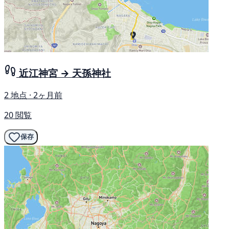
近江神宮 → 天孫神社
2 地点 · 2ヶ月前
20 閲覧
保存