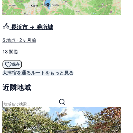
長浜市 → 膳所城
6 地点 · 2ヶ月前
18 閲覧
保存
大津宿を通るルートをもっと見る
近隣地域