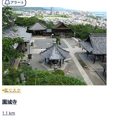
アラート
低リスク
園城寺
1.1 km