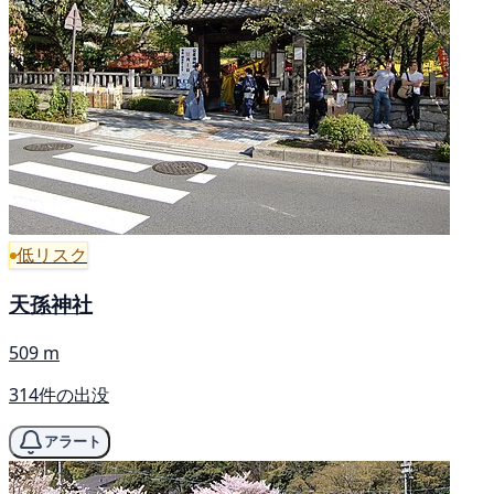
低リスク
天孫神社
509 m
314件の出没
アラート