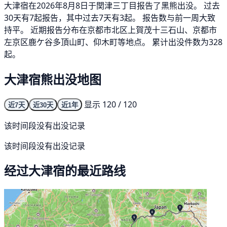
大津宿在2026年8月8日于関津三丁目报告了黑熊出没。 过去
30天有7起报告，其中过去7天有3起。 报告数与前一周大致
持平。 近期报告分布在京都市北区上賀茂十三石山、京都市
左京区鹿ケ谷多頂山町、仰木町等地点。 累计出没件数为328
起。
大津宿熊出没地图
显示 120 / 120
近7天
近30天
近1年
该时间段没有出没记录
该时间段没有出没记录
经过大津宿的最近路线