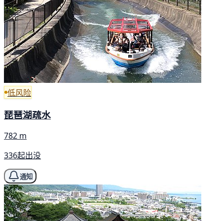
低风险
琵琶湖疏水
782 m
336起出没
通知