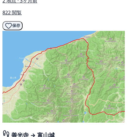
2 地点 · 3ヶ月前
822 閲覧
保存
善光寺 → 富山城