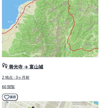
善光寺 → 富山城
2 地点 · 3ヶ月前
60 閲覧
保存