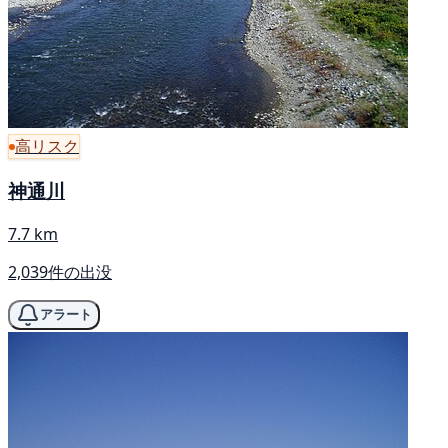
高リスク
神通川
7.7 km
2,039件の出没
アラート