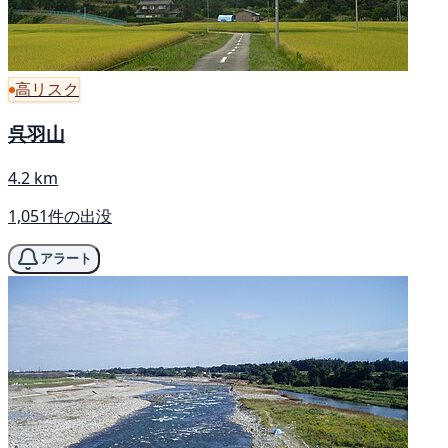
高リスク
呉羽山
4.2 km
1,051件の出没
アラート