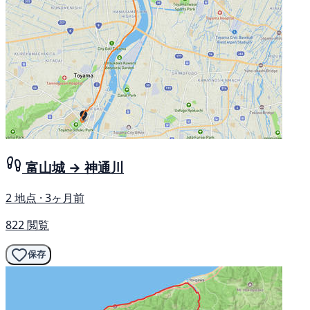
富山城 → 神通川
2 地点 · 3ヶ月前
822 閲覧
保存