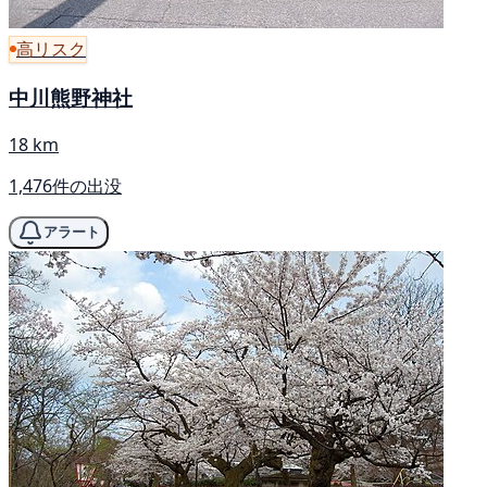
高リスク
中川熊野神社
18 km
1,476件の出没
アラート