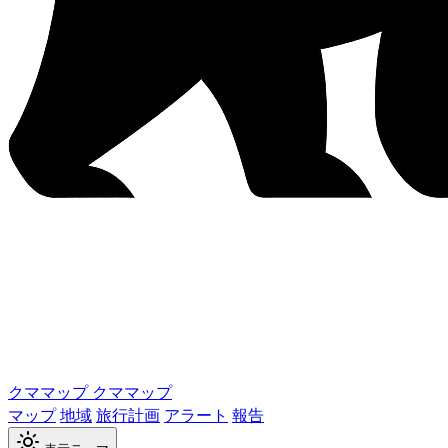
クママップ
クママップ
マップ
地域
旅行計画
アラート
報告