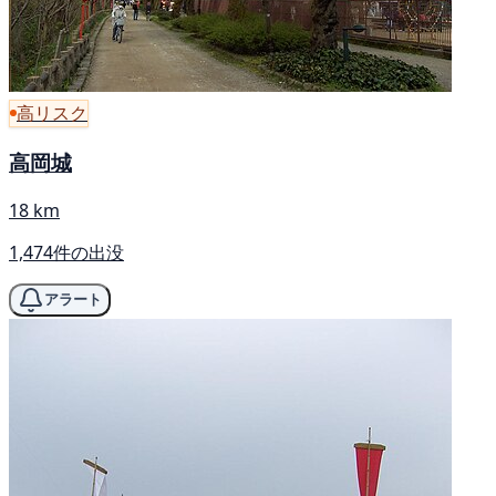
高リスク
高岡城
18 km
1,474件の出没
アラート