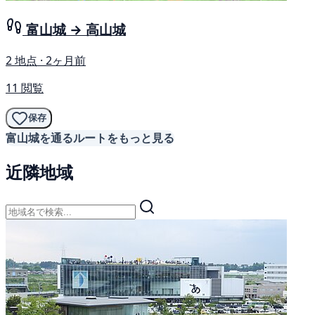
富山城 → 高山城
2 地点 · 2ヶ月前
11 閲覧
保存
富山城を通るルートをもっと見る
近隣地域