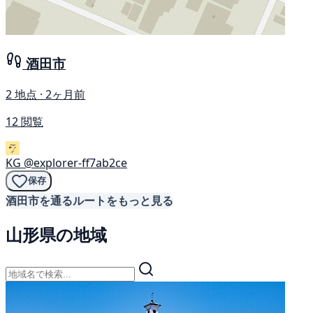
酒田市
2 地点 · 2ヶ月前
12 閲覧
KG
@explorer-ff7ab2ce
保存
酒田市を通るルートをもっと見る
山形県の地域