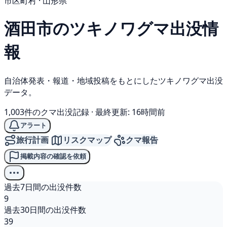
市区町村 · 山形県
酒田市の
ツキノワグマ
出没情
報
自治体発表・報道・地域投稿をもとにしたツキノワグマ出没
データ。
1,003件のクマ出没記録
·
最終更新: 16時間前
アラート
旅行計画
リスクマップ
クマ報告
掲載内容の確認を依頼
過去7日間の出没件数
9
過去30日間の出没件数
39