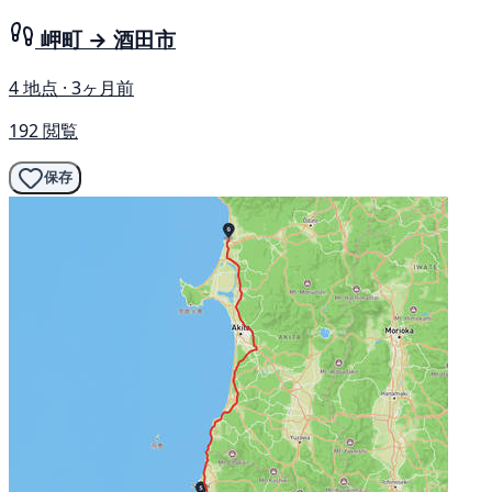
岬町 → 酒田市
4 地点 · 3ヶ月前
192 閲覧
保存