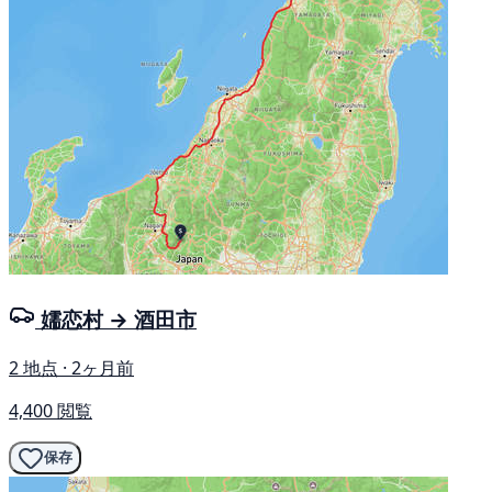
嬬恋村 → 酒田市
2 地点 · 2ヶ月前
4,400 閲覧
保存