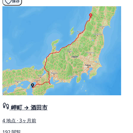
保存
岬町 → 酒田市
4 地点 · 3ヶ月前
192 閲覧