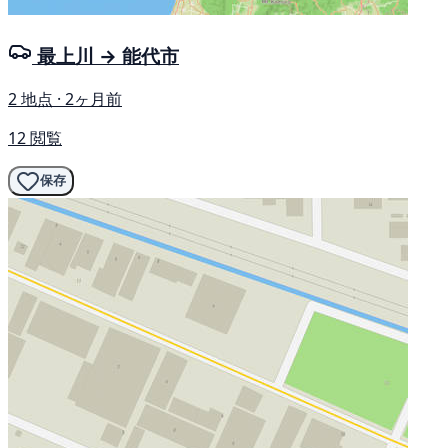
最上川 → 能代市
2 地点 · 2ヶ月前
12 閲覧
保存