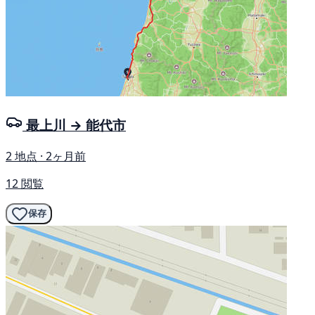
最上川 → 能代市
2 地点 · 2ヶ月前
12 閲覧
保存