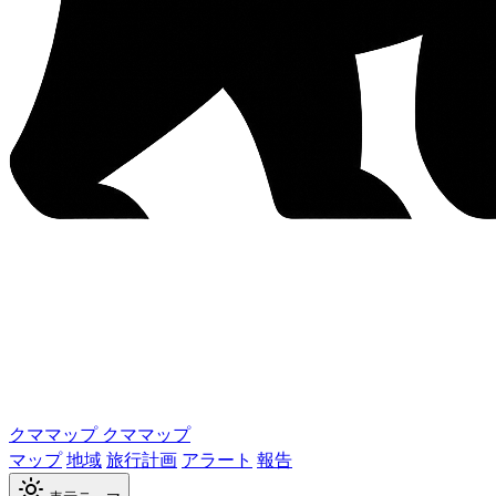
クママップ
クママップ
マップ
地域
旅行計画
アラート
報告