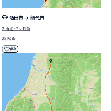
酒田市 → 能代市
2 地点 · 2ヶ月前
25 閲覧
保存