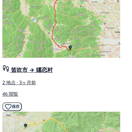
笛吹市 → 嬬恋村
2 地点 · 3ヶ月前
46 閲覧
保存