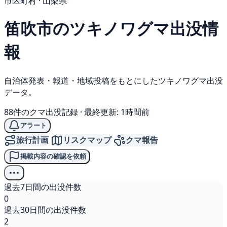
市区町村 · 山梨県
笛吹市の
ツキノワグマ
出没情
報
自治体発表・報道・地域投稿をもとにしたツキノワグマ出没
データ。
88件のクマ出没記録
·
最終更新: 1時間前
アラート
旅行計画
リスクマップ
クマ報告
掲載内容の確認を依頼
過去7日間の出没件数
0
過去30日間の出没件数
2