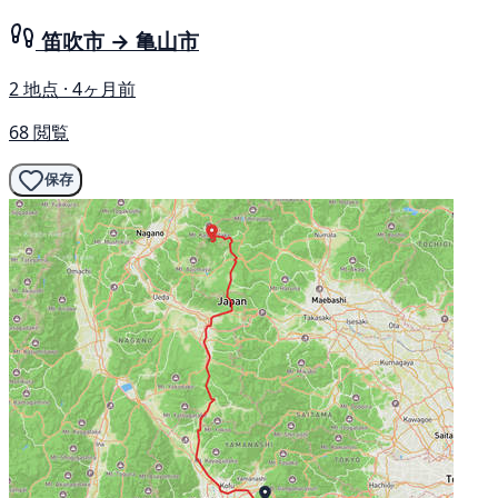
笛吹市 → 亀山市
2 地点 · 4ヶ月前
68 閲覧
保存