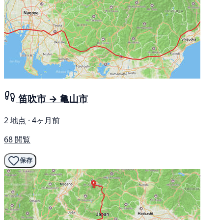
笛吹市 → 亀山市
2 地点 · 4ヶ月前
68 閲覧
保存