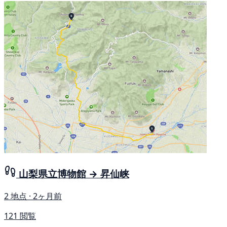
山梨県立博物館 → 昇仙峡
2 地点 · 2ヶ月前
121 閲覧