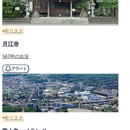
中リスク
月江寺
567件の出没
アラート
中リスク