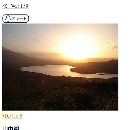
491件の出没
アラート
低リスク
山中湖