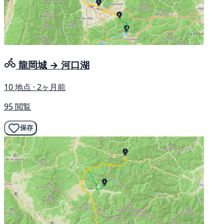
龍岡城 → 河口湖
10 地点 · 2ヶ月前
95 閲覧
保存