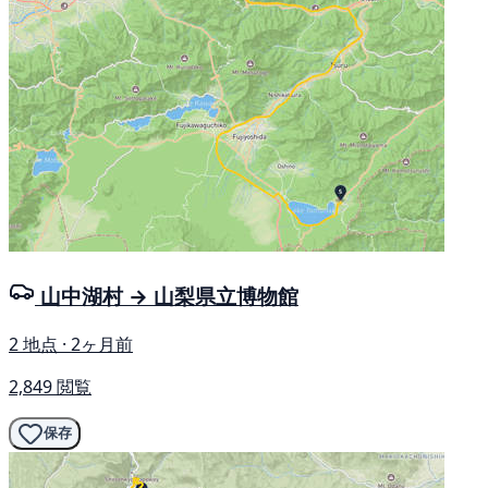
山中湖村 → 山梨県立博物館
2 地点 · 2ヶ月前
2,849 閲覧
保存