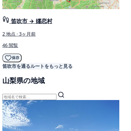
笛吹市 → 嬬恋村
2 地点 · 3ヶ月前
46 閲覧
保存
笛吹市を通るルートをもっと見る
山梨県の地域