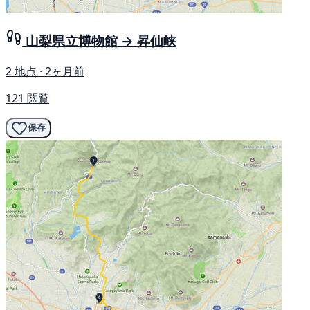
山梨県立博物館 → 昇仙峡
2 地点 · 2ヶ月前
121 閲覧
保存