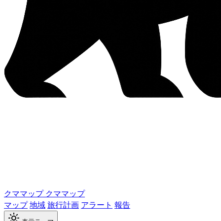
クママップ
クママップ
マップ
地域
旅行計画
アラート
報告