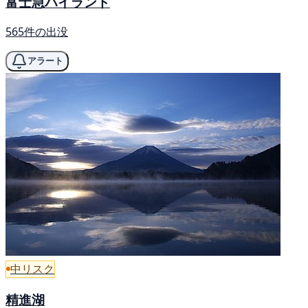
富士急ハイランド
565件の出没
アラート
中リスク
精進湖