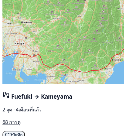
Fuefuki → Kameyama
2 จุด · 4เดือนที่แล้ว
68 การดู
บันทึก