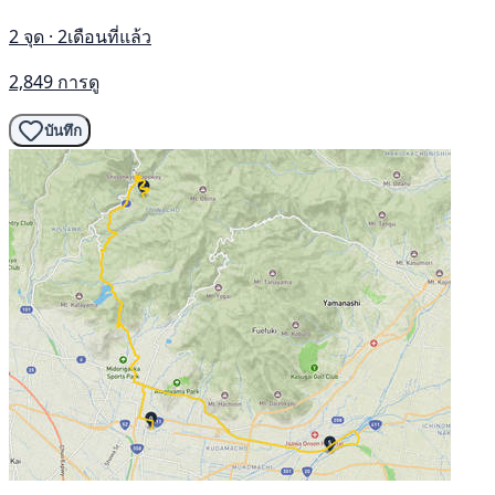
2 จุด · 2เดือนที่แล้ว
2,849 การดู
บันทึก