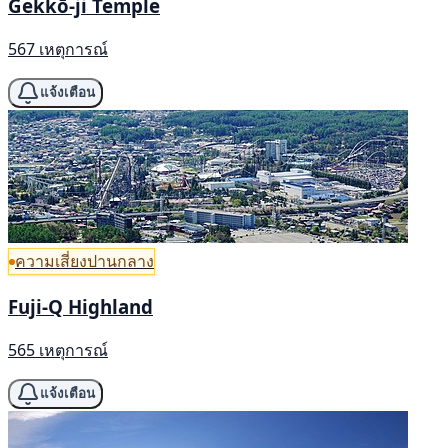
Gekkō-ji Temple
567 เหตุการณ์
แจ้งเตือน
ความเสี่ยงปานกลาง
Fuji-Q Highland
565 เหตุการณ์
แจ้งเตือน