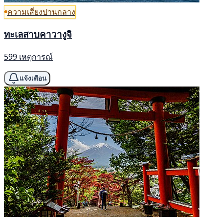
ความเสี่ยงปานกลาง
ทะเลสาบคาวางูจิ
599 เหตุการณ์
แจ้งเตือน