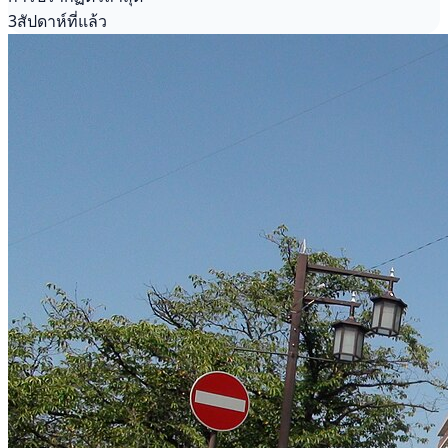
3สัปดาห์ที่แล้ว