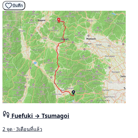
บันทึก
Fuefuki → Tsumagoi
2 จุด · 3เดือนที่แล้ว