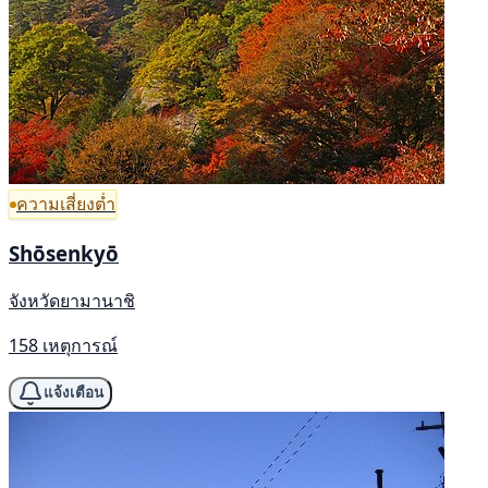
ความเสี่ยงต่ำ
Shōsenkyō
จังหวัดยามานาชิ
158 เหตุการณ์
แจ้งเตือน