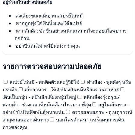
อยู่ร่วมกันอย่างปลอดภัย
·
ส่งเสียงขณะเดิน; พกสเปรย์ไล่หมี
·
หากถูกพุ่งใส่ ยืนนิ่งและใช้สเปรย์
·
หากสัมผัส: ขัดขืนอย่างหนักแน่น หมีจะถอยเมื่อพบการ
ต่อต้าน
·
อย่าปีนต้นไม้ หมีปีนเก่งกว่าคุณ
รายการตรวจสอบความปลอดภัย
สเปรย์ไล่หมี - พกติดตัวและรู้วิธีใช้
ทำเสียง - พูดดังๆ หรือ
ปรบมือ
เก็บอาหาร - ใช้ถังป้องกันหมีหรือแขวนอาหาร
เดินเป็นกลุ่ม - หมีหลีกเลี่ยงกลุ่มใหญ่
หลีกเลี่ยงรุ่งอรุณ/
พลบค่ำ - ช่วงเวลาที่หมีเคลื่อนไหวมากที่สุด
อยู่ในเส้นทาง -
อย่าเข้าไปในพืชพันธุ์หนาแน่น
ตรวจสอบสภาพ - ดูเหตุการณ์
ล่าสุดก่อนออกเดินทาง
บอกใครสักคน - แชร์แผนการเดิน
ทางของคุณ