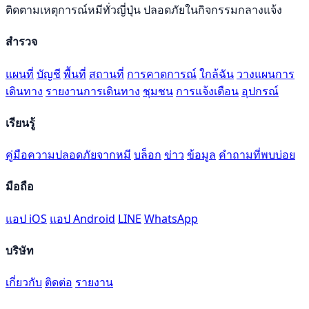
ติดตามเหตุการณ์หมีทั่วญี่ปุ่น ปลอดภัยในกิจกรรมกลางแจ้ง
สำรวจ
แผนที่
บัญชี
พื้นที่
สถานที่
การคาดการณ์
ใกล้ฉัน
วางแผนการ
เดินทาง
รายงานการเดินทาง
ชุมชน
การแจ้งเตือน
อุปกรณ์
เรียนรู้
คู่มือความปลอดภัยจากหมี
บล็อก
ข่าว
ข้อมูล
คำถามที่พบบ่อย
มือถือ
แอป iOS
แอป Android
LINE
WhatsApp
บริษัท
เกี่ยวกับ
ติดต่อ
รายงาน