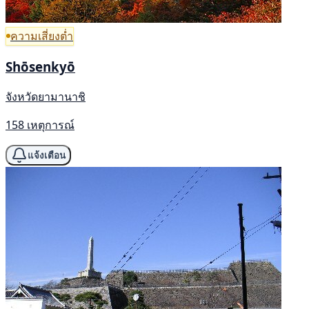
ความเสี่ยงต่ำ
Shōsenkyō
จังหวัดยามานาชิ
158 เหตุการณ์
แจ้งเตือน