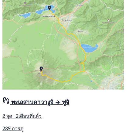
ทะเลสาบคาวางูจิ → ฟูจิ
2 จุด · 2เดือนที่แล้ว
289 การดู