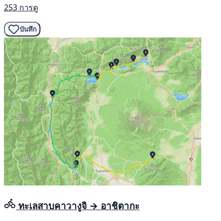
253 การดู
บันทึก
ทะเลสาบคาวางูจิ → อาชิตากะ