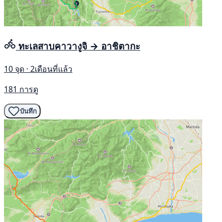
ทะเลสาบคาวางูจิ → อาชิตากะ
10 จุด · 2เดือนที่แล้ว
181 การดู
บันทึก