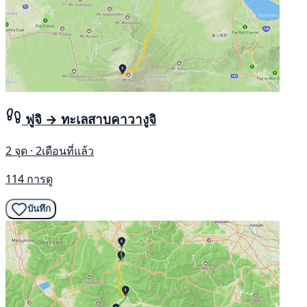
ฟูจิ → ทะเลสาบคาวางูจิ
2 จุด · 2เดือนที่แล้ว
114 การดู
บันทึก