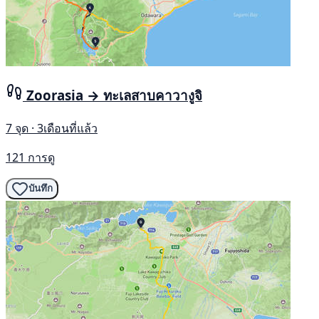
Zoorasia → ทะเลสาบคาวางูจิ
7 จุด · 3เดือนที่แล้ว
121 การดู
บันทึก