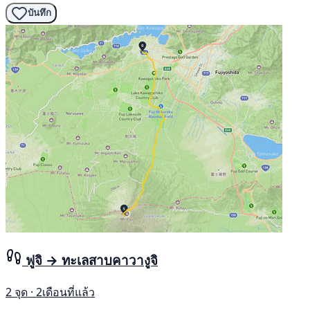
บันทึก
ฟูจิ → ทะเลสาบคาวางูจิ
2 จุด · 2เดือนที่แล้ว