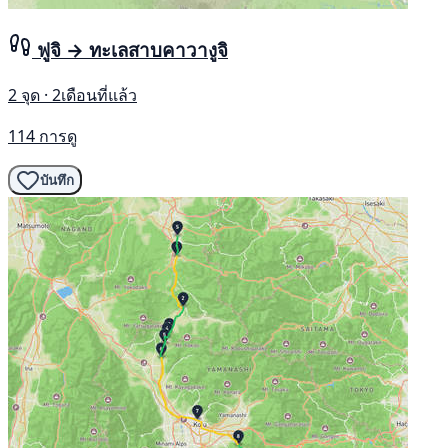
ฟูจิ → ทะเลสาบคาวางูจิ
2 จุด · 2เดือนที่แล้ว
114 การดู
บันทึก