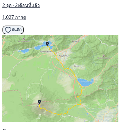
2 จุด · 2เดือนที่แล้ว
1,027 การดู
บันทึก