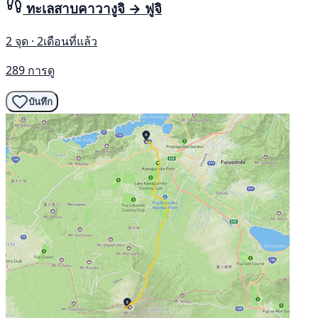
ทะเลสาบคาวางูจิ → ฟูจิ
2 จุด · 2เดือนที่แล้ว
289 การดู
บันทึก