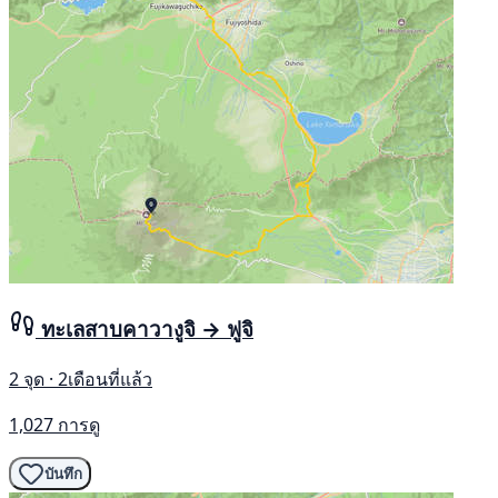
ทะเลสาบคาวางูจิ → ฟูจิ
2 จุด · 2เดือนที่แล้ว
1,027 การดู
บันทึก