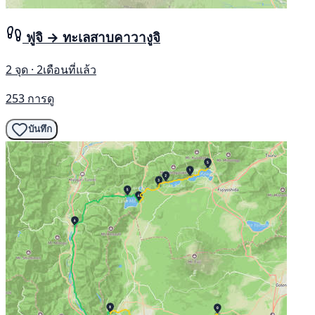
ฟูจิ → ทะเลสาบคาวางูจิ
2 จุด · 2เดือนที่แล้ว
253 การดู
บันทึก