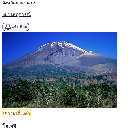
จังหวัดยามานาชิ
564 เหตุการณ์
แจ้งเตือน
ความเสี่ยงต่ำ
โฮเออิ