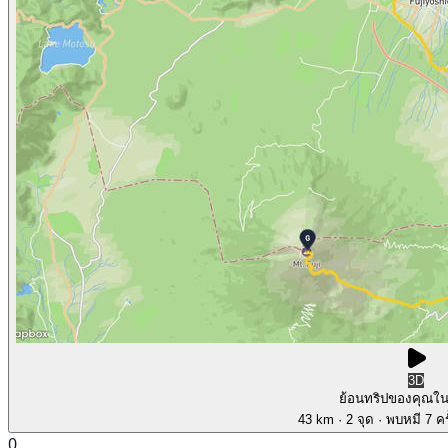
3D
ย้อนทริปของคุณใ
43 km
· 2 จุด
· พบหมี 7 คร
0