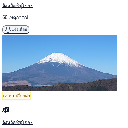
จังหวัดชิซูโอกะ
68 เหตุการณ์
แจ้งเตือน
ความเสี่ยงต่ำ
ฟูจิ
จังหวัดชิซูโอกะ