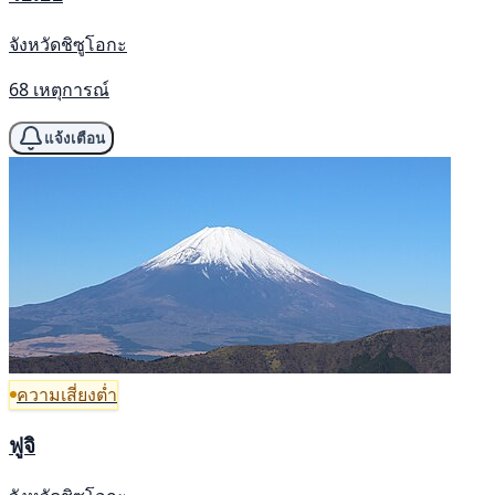
จังหวัดชิซูโอกะ
68 เหตุการณ์
แจ้งเตือน
ความเสี่ยงต่ำ
ฟูจิ