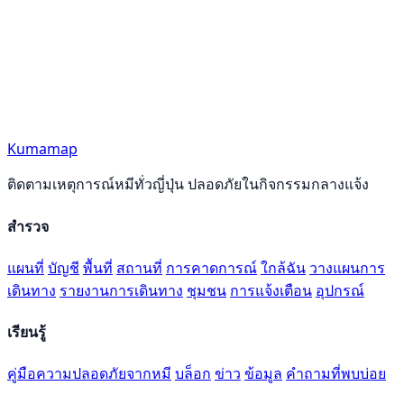
Kumamap
ติดตามเหตุการณ์หมีทั่วญี่ปุ่น ปลอดภัยในกิจกรรมกลางแจ้ง
สำรวจ
แผนที่
บัญชี
พื้นที่
สถานที่
การคาดการณ์
ใกล้ฉัน
วางแผนการ
เดินทาง
รายงานการเดินทาง
ชุมชน
การแจ้งเตือน
อุปกรณ์
เรียนรู้
คู่มือความปลอดภัยจากหมี
บล็อก
ข่าว
ข้อมูล
คำถามที่พบบ่อย