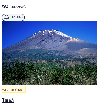
564 เหตุการณ์
แจ้งเตือน
ความเสี่ยงต่ำ
โฮเออิ