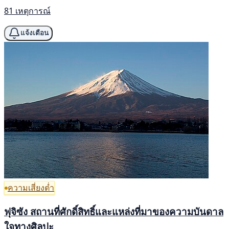
81 เหตุการณ์
แจ้งเตือน
ความเสี่ยงต่ำ
ฟุจิซัง สถานที่ศักดิ์สิทธิ์และแหล่งที่มาของความบันดาล
ใจทางศิลปะ