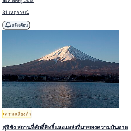
จังหวัดชิซูโอกะ
81 เหตุการณ์
แจ้งเตือน
ความเสี่ยงต่ำ
ฟุจิซัง สถานที่ศักดิ์สิทธิ์และแหล่งที่มาของความบันดาล