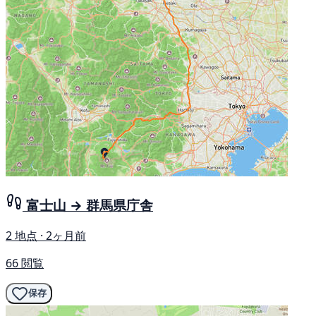
富士山 → 群馬県庁舎
2 地点 · 2ヶ月前
66 閲覧
保存