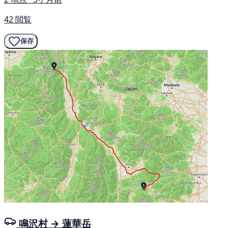
42 閲覧
保存
鳴沢村 → 蓮華岳