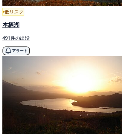
低リスク
本栖湖
491件の出没
アラート