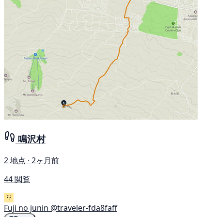
鳴沢村
2 地点 · 2ヶ月前
44 閲覧
Fuji no junin
@traveler-fda8faff