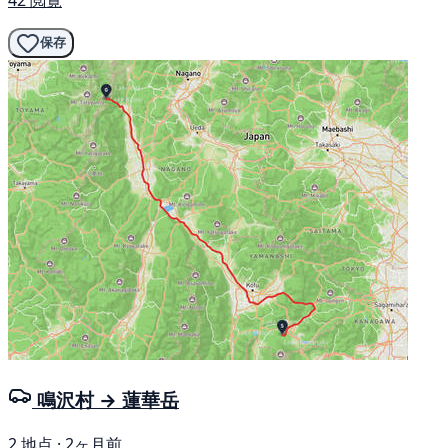
保存
鳴沢村 → 蓮華岳
2 地点 · 2ヶ月前