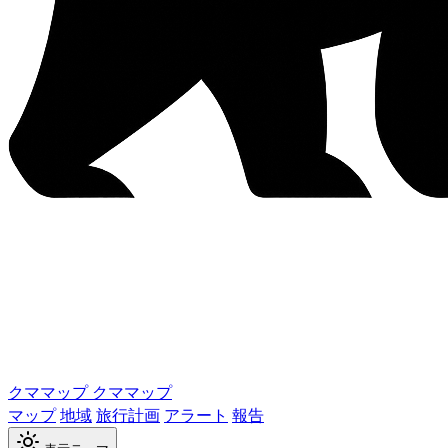
クママップ
クママップ
マップ
地域
旅行計画
アラート
報告