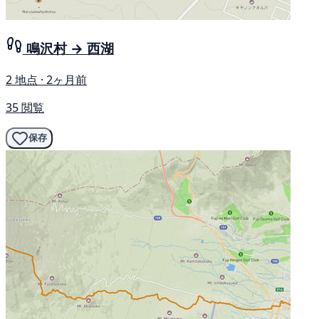
鳴沢村 → 西湖
2 地点 · 2ヶ月前
35 閲覧
保存