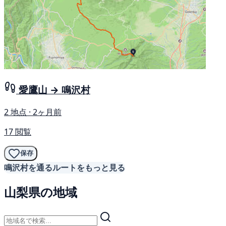
愛鷹山 → 鳴沢村
2 地点 · 2ヶ月前
17 閲覧
保存
鳴沢村を通るルートをもっと見る
山梨県の地域