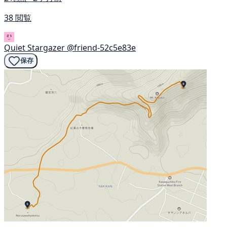
38 閲覧
Quiet Stargazer
@friend-52c5e83e
保存