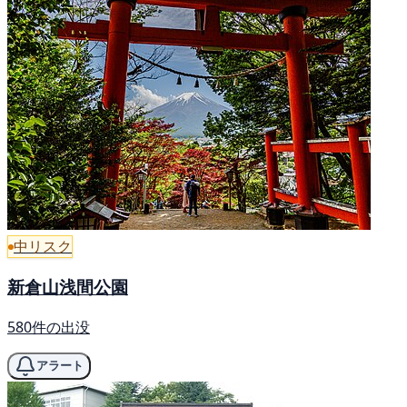
中リスク
新倉山浅間公園
580件の出没
アラート