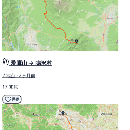
愛鷹山 → 鳴沢村
2 地点 · 2ヶ月前
17 閲覧
保存