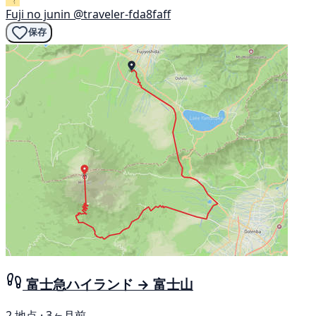
Fuji no junin
@traveler-fda8faff
保存
富士急ハイランド → 富士山
2 地点 · 3ヶ月前