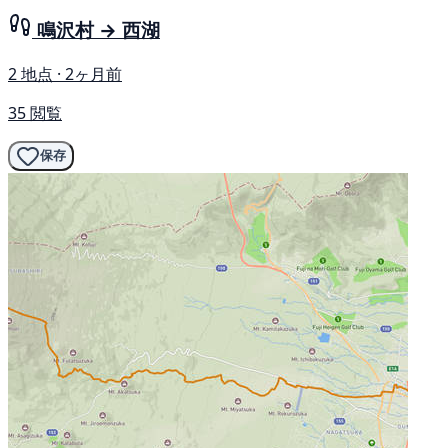
鳴沢村 → 西湖
2 地点 · 2ヶ月前
35 閲覧
保存