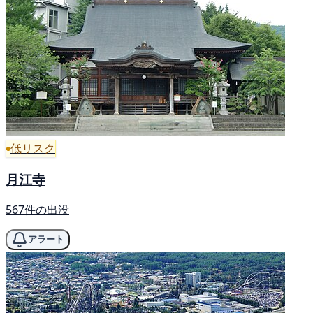
低リスク
月江寺
567件の出没
アラート