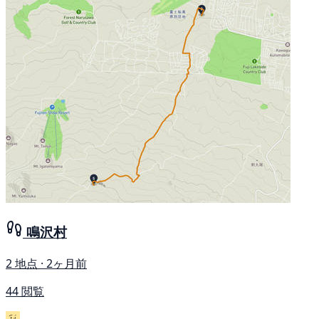
鳴沢村
2 地点 · 2ヶ月前
44 閲覧