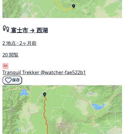
富士市 → 西湖
2 地点 · 2ヶ月前
20 閲覧
Tranquil Trekker
@watcher-fae522b1
保存