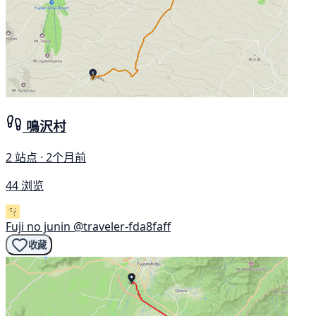
鳴沢村
2 站点 · 2个月前
44 浏览
Fuji no junin
@traveler-fda8faff
收藏