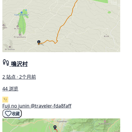
鳴沢村
2 站点 · 2个月前
44 浏览
Fuji no junin
@traveler-fda8faff
收藏