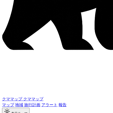
クママップ
クママップ
マップ
地域
旅行計画
アラート
報告