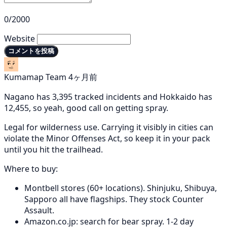
0/2000
Website
コメントを投稿
Kumamap Team
4ヶ月前
Nagano has 3,395 tracked incidents and Hokkaido has
12,455, so yeah, good call on getting spray.
Legal for wilderness use. Carrying it visibly in cities can
violate the Minor Offenses Act, so keep it in your pack
until you hit the trailhead.
Where to buy:
Montbell stores (60+ locations). Shinjuku, Shibuya,
Sapporo all have flagships. They stock Counter
Assault.
Amazon.co.jp: search for bear spray. 1-2 day