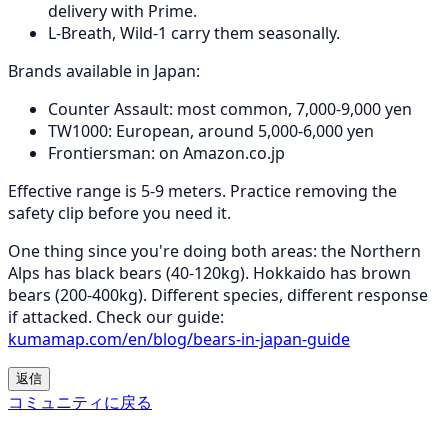
delivery with Prime.
L-Breath, Wild-1 carry them seasonally.
Brands available in Japan:
Counter Assault: most common, 7,000-9,000 yen
TW1000: European, around 5,000-6,000 yen
Frontiersman: on Amazon.co.jp
Effective range is 5-9 meters. Practice removing the
safety clip before you need it.
One thing since you're doing both areas: the Northern
Alps has black bears (40-120kg). Hokkaido has brown
bears (200-400kg). Different species, different response
if attacked. Check our guide:
kumamap.com/en/blog/bears-in-japan-guide
返信
コミュニティに戻る