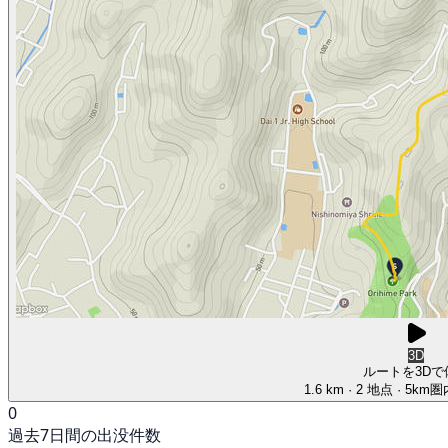
3D
ルートを3Dで
1.6 km
· 2 地点
· 5km
0
過去7日間の出没件数