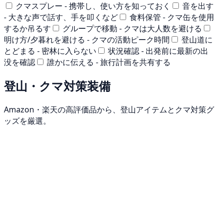
クマスプレー - 携帯し、使い方を知っておく
音を出す
- 大きな声で話す、手を叩くなど
食料保管 - クマ缶を使用
するか吊るす
グループで移動 - クマは大人数を避ける
明け方/夕暮れを避ける - クマの活動ピーク時間
登山道に
とどまる - 密林に入らない
状況確認 - 出発前に最新の出
没を確認
誰かに伝える - 旅行計画を共有する
登山・クマ対策装備
Amazon・楽天の高評価品から、登山アイテムとクマ対策グ
ッズを厳選。