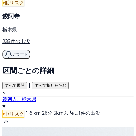
低リスク
鑁阿寺
栃木県
233件の出没
アラート
区間ごとの詳細
|
すべて展開
すべて折りたたむ
S
鑁阿寺、栃木県
1.6 km
26分
5km以内に1件の出没
中リスク