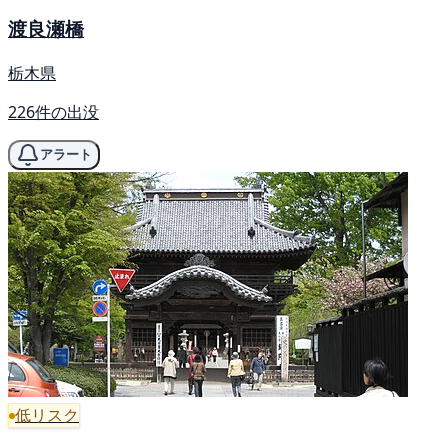
渡良瀬橋
栃木県
226件の出没
アラート
低リスク