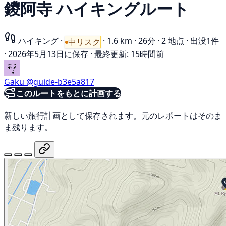
鑁阿寺 ハイキングルート
ハイキング
·
·
1.6 km
·
26分
·
2 地点
·
出没1件
中リスク
·
2026年5月13日に保存
·
最終更新: 15時間前
Gaku
@guide-b3e5a817
このルートをもとに計画する
新しい旅行計画として保存されます。元のレポートはそのま
ま残ります。