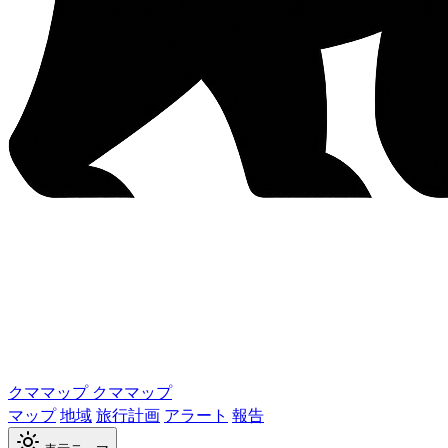
クママップ
クママップ
マップ
地域
旅行計画
アラート
報告