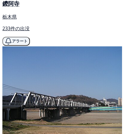
鑁阿寺
栃木県
233件の出没
アラート