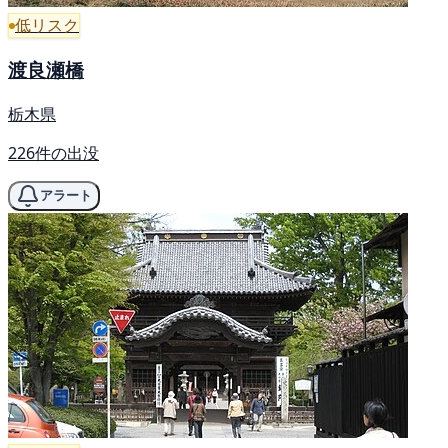
低リスク
渡良瀬橋
栃木県
226件の出没
アラート