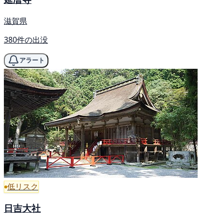
滋賀県
380件の出没
アラート
低リスク
日吉大社