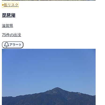
低リスク
琵琶湖
滋賀県
75件の出没
アラート