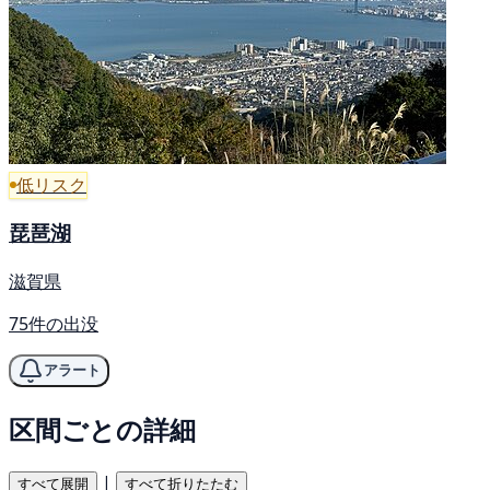
低リスク
琵琶湖
滋賀県
75件の出没
アラート
区間ごとの詳細
|
すべて展開
すべて折りたたむ