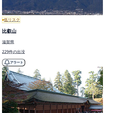
低リスク
比叡山
滋賀県
229件の出没
アラート