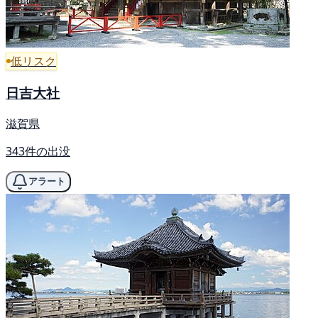
低リスク
日吉大社
滋賀県
343件の出没
アラート