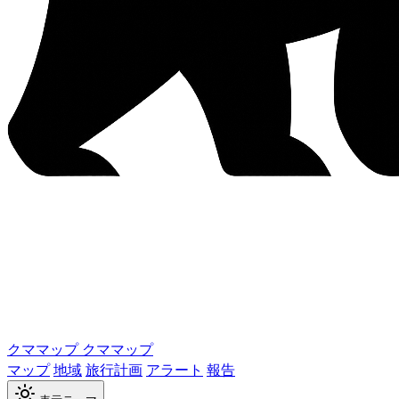
クママップ
クママップ
マップ
地域
旅行計画
アラート
報告