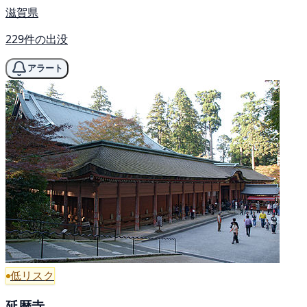
滋賀県
229件の出没
アラート
低リスク
延暦寺