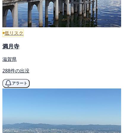
低リスク
満月寺
滋賀県
288件の出没
アラート