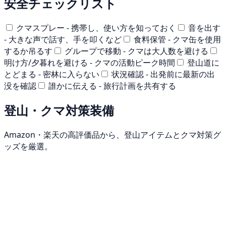
安全チェックリスト
クマスプレー - 携帯し、使い方を知っておく
音を出す
- 大きな声で話す、手を叩くなど
食料保管 - クマ缶を使用
するか吊るす
グループで移動 - クマは大人数を避ける
明け方/夕暮れを避ける - クマの活動ピーク時間
登山道に
とどまる - 密林に入らない
状況確認 - 出発前に最新の出
没を確認
誰かに伝える - 旅行計画を共有する
登山・クマ対策装備
Amazon・楽天の高評価品から、登山アイテムとクマ対策グ
ッズを厳選。