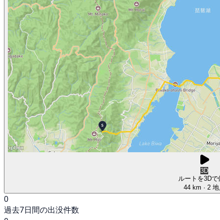
3D
ルートを3Dで
44 km
· 2 
0
過去7日間の出没件数