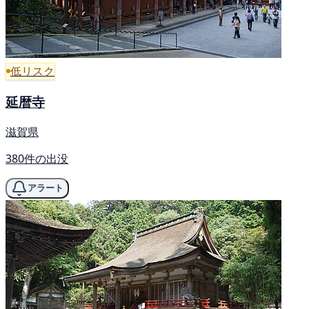
低リスク
延暦寺
滋賀県
380件の出没
アラート