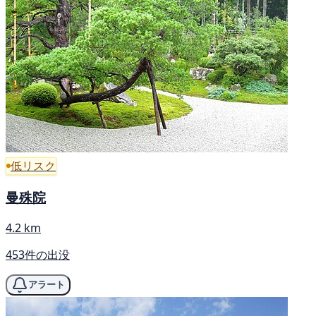
低リスク
曼殊院
4.2 km
453件の出没
アラート