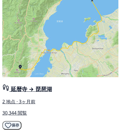
延暦寺 → 琵琶湖
2 地点 · 3ヶ月前
30,344 閲覧
保存