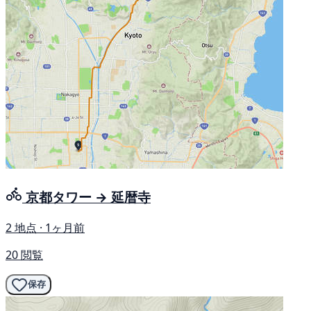
京都タワー → 延暦寺
2 地点 · 1ヶ月前
20 閲覧
保存