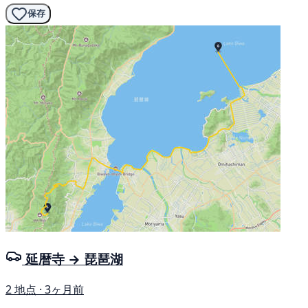
保存
延暦寺 → 琵琶湖
2 地点 · 3ヶ月前