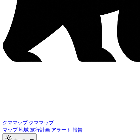
クママップ
クママップ
マップ
地域
旅行計画
アラート
報告