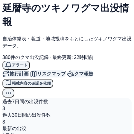
延暦寺の
ツキノワグマ
出没情
報
自治体発表・報道・地域投稿をもとにしたツキノワグマ出没
データ。
380件のクマ出没記録
·
最終更新: 22時間前
アラート
旅行計画
リスクマップ
クマ報告
掲載内容の確認を依頼
過去7日間の出没件数
3
過去30日間の出没件数
8
最新の出没