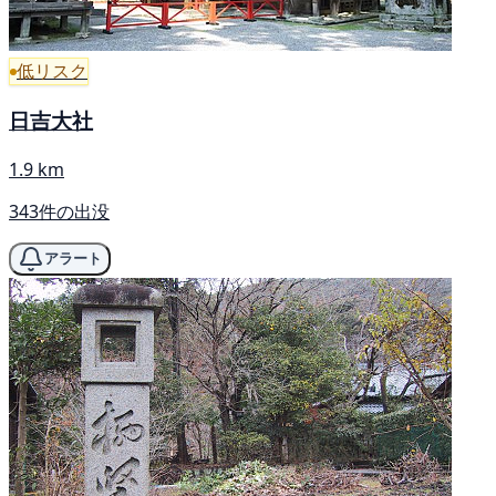
低リスク
日吉大社
1.9 km
343件の出没
アラート