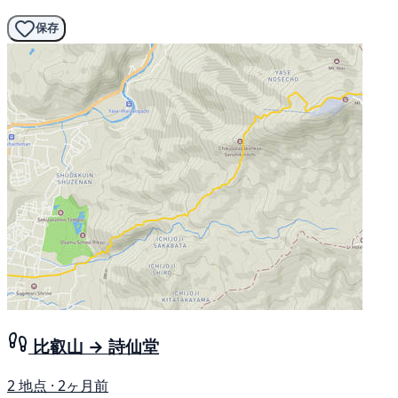
保存
比叡山 → 詩仙堂
2 地点 · 2ヶ月前