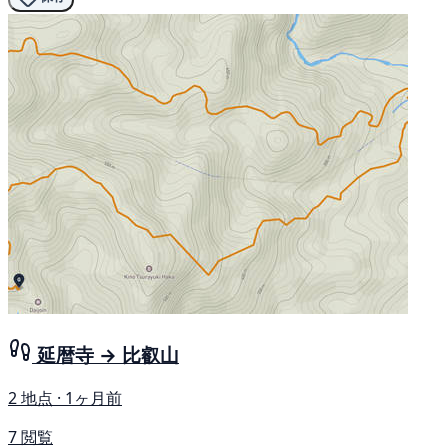
延暦寺 → 比叡山
2 地点 · 1ヶ月前
7 閲覧