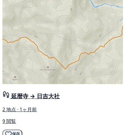
延暦寺 → 日吉大社
2 地点 · 1ヶ月前
9 閲覧
保存