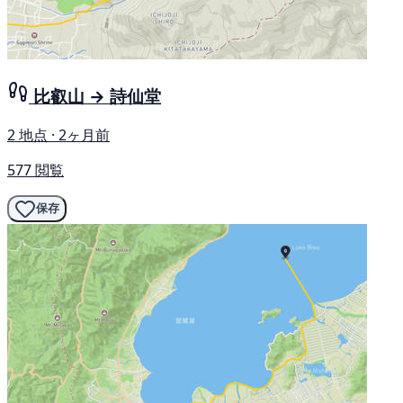
比叡山 → 詩仙堂
2 地点 · 2ヶ月前
577 閲覧
保存