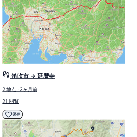
笛吹市 → 延暦寺
2 地点 · 2ヶ月前
21 閲覧
保存