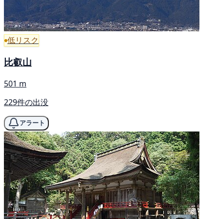
低リスク
比叡山
501 m
229件の出没
アラート