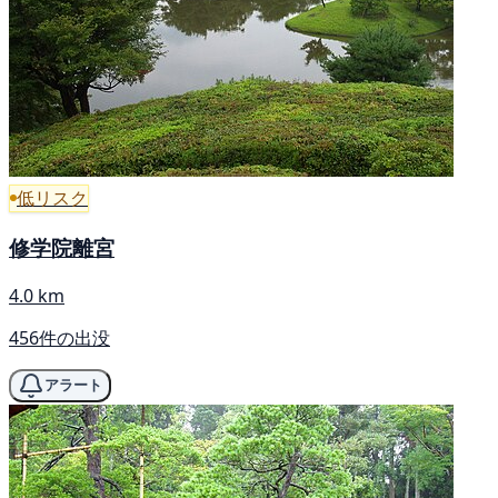
低リスク
修学院離宮
4.0 km
456件の出没
アラート