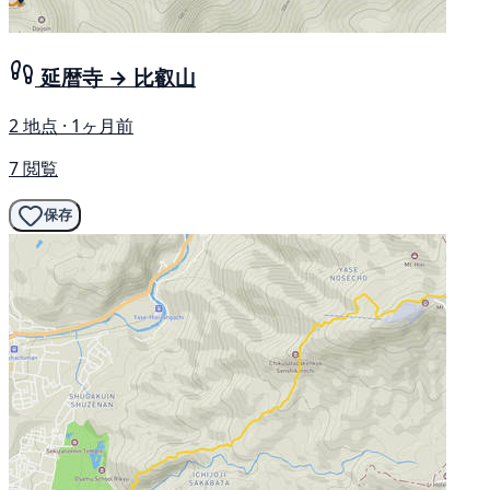
延暦寺 → 比叡山
2 地点 · 1ヶ月前
7 閲覧
保存