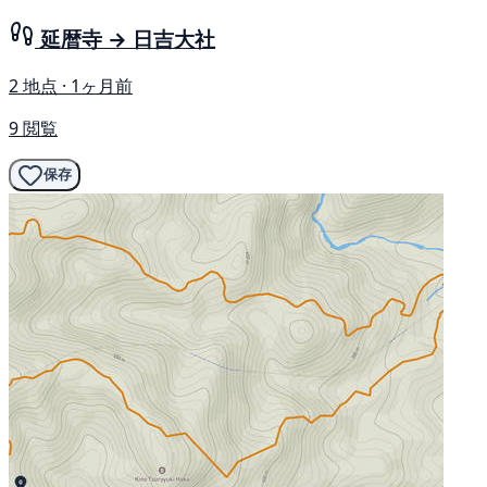
延暦寺 → 日吉大社
2 地点 · 1ヶ月前
9 閲覧
保存