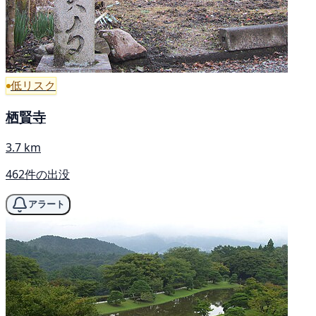
低リスク
栖賢寺
3.7 km
462件の出没
アラート