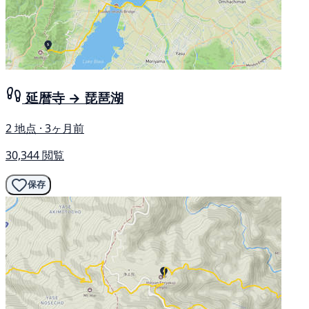
延暦寺 → 琵琶湖
2 地点 · 3ヶ月前
30,344 閲覧
保存