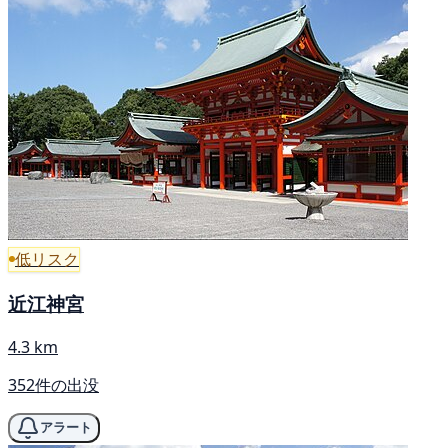
低リスク
近江神宮
4.3 km
352件の出没
アラート