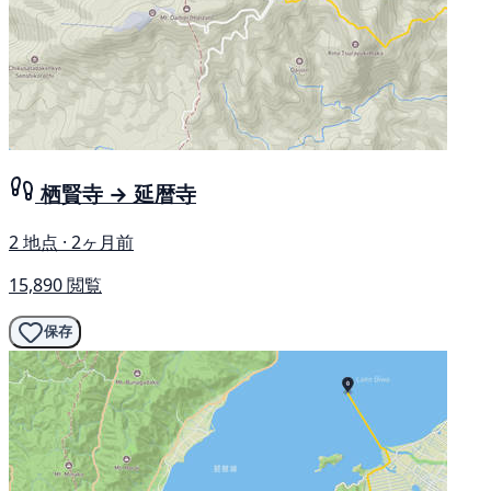
栖賢寺 → 延暦寺
2 地点 · 2ヶ月前
15,890 閲覧
保存