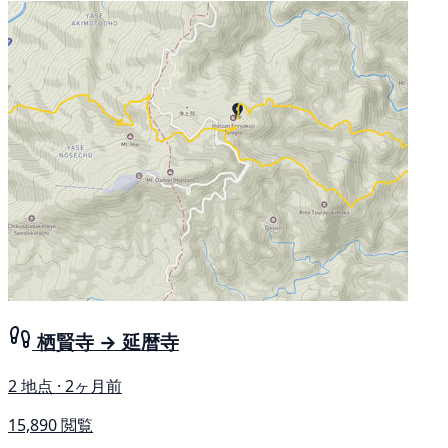
栖賢寺 → 延暦寺
2 地点 · 2ヶ月前
15,890 閲覧