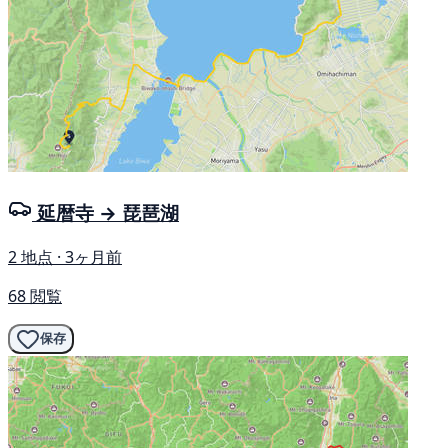
延暦寺 → 琵琶湖
2 地点 · 3ヶ月前
68 閲覧
保存