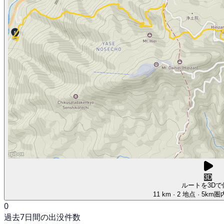
3D
ルートを3Dで
11 km
· 2 地点
· 5km
0
過去7日間の出没件数