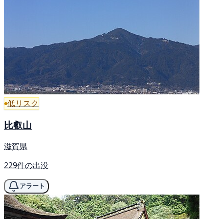
低リスク
比叡山
滋賀県
229件の出没
アラート