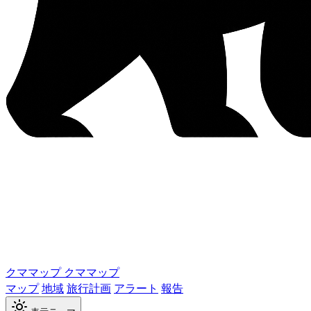
クママップ
クママップ
マップ
地域
旅行計画
アラート
報告