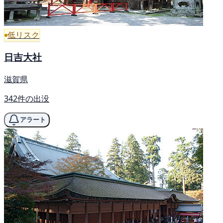
低リスク
日吉大社
滋賀県
342件の出没
アラート