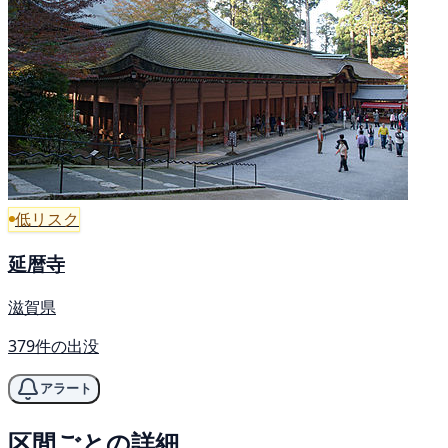
低リスク
延暦寺
滋賀県
379件の出没
アラート
区間ごとの詳細