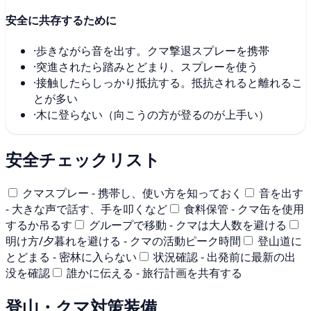
安全に共存するために
·
歩きながら音を出す。クマ撃退スプレーを携帯
·
突進されたら踏みとどまり、スプレーを使う
·
接触したらしっかり抵抗する。抵抗されると離れるこ
とが多い
·
木に登らない（向こうの方が登るのが上手い）
安全チェックリスト
クマスプレー - 携帯し、使い方を知っておく
音を出す
- 大きな声で話す、手を叩くなど
食料保管 - クマ缶を使用
するか吊るす
グループで移動 - クマは大人数を避ける
明け方/夕暮れを避ける - クマの活動ピーク時間
登山道に
とどまる - 密林に入らない
状況確認 - 出発前に最新の出
没を確認
誰かに伝える - 旅行計画を共有する
登山・クマ対策装備