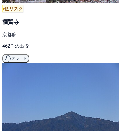
低リスク
栖賢寺
京都府
462件の出没
アラート