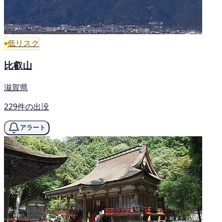
低リスク
比叡山
滋賀県
229件の出没
アラート