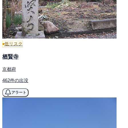
低リスク
栖賢寺
京都府
462件の出没
アラート