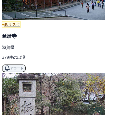
低リスク
延暦寺
滋賀県
379件の出没
アラート