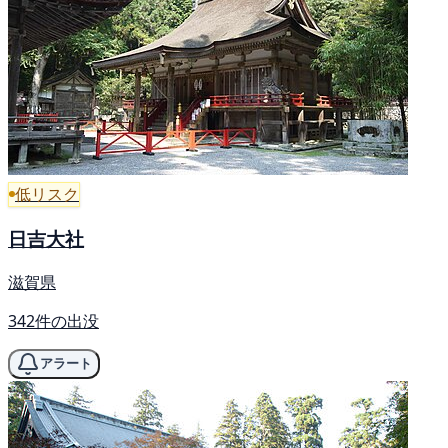
低リスク
日吉大社
滋賀県
342件の出没
アラート