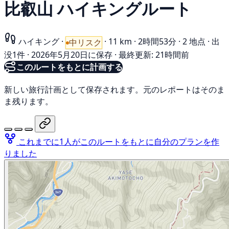
比叡山 ハイキングルート
ハイキング
·
·
11 km
·
2時間53分
·
2 地点
·
出
中リスク
没1件
·
2026年5月20日に保存
·
最終更新: 21時間前
このルートをもとに計画する
新しい旅行計画として保存されます。元のレポートはそのま
ま残ります。
これまでに1人がこのルートをもとに自分のプランを作
りました