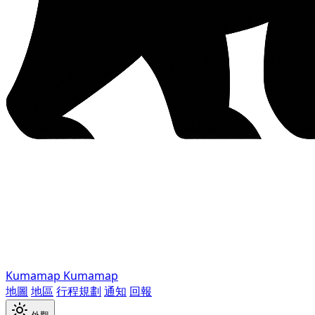
Kumamap
Kumamap
地圖
地區
行程規劃
通知
回報