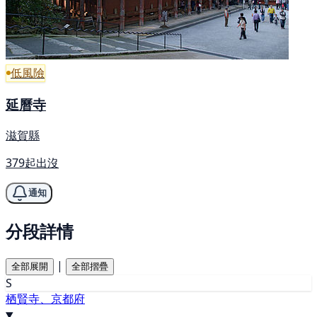
低風險
延曆寺
滋賀縣
379起出沒
通知
分段詳情
|
全部展開
全部摺疊
S
栖賢寺、京都府