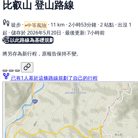
比叡山 登山路線
徒步
·
·
11 km
·
2小時53分鐘
·
2 站點
·
出沒 1
中等風險
起
·
儲存於 2026年5月20日
·
最後更新: 7小時前
以此路線為基礎規劃
將另存為新行程，原報告保持不變。
已有1人基於這條路線規劃了自己的行程