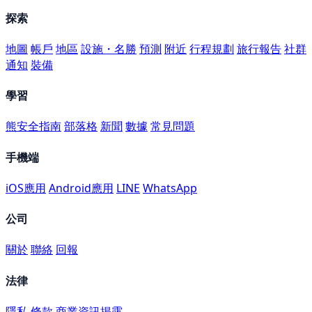
探索
地圖
帳戶
地區
設施・名勝
預測
附近
行程規劃
旅行報告
社群
通知
裝備
學習
熊安全指南
部落格
新聞
數據
常見問題
手機端
iOS應用
Android應用
LINE
WhatsApp
公司
關於
聯絡
回報
法律
隱私
條款
商業資訊揭露