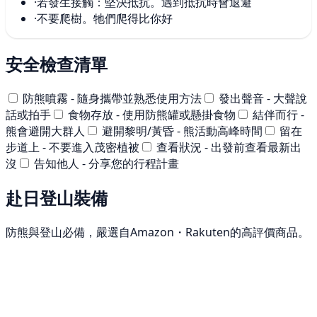
·
若發生接觸：堅決抵抗。遇到抵抗時會退避
·
不要爬樹。牠們爬得比你好
安全檢查清單
防熊噴霧 - 隨身攜帶並熟悉使用方法
發出聲音 - 大聲說
話或拍手
食物存放 - 使用防熊罐或懸掛食物
結伴而行 -
熊會避開大群人
避開黎明/黃昏 - 熊活動高峰時間
留在
步道上 - 不要進入茂密植被
查看狀況 - 出發前查看最新出
沒
告知他人 - 分享您的行程計畫
赴日登山裝備
防熊與登山必備，嚴選自Amazon・Rakuten的高評價商品。