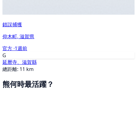
錯誤捕獲
仰木町, 滋賀県
官方 ·
1週前
G
延曆寺、滋賀縣
總距離: 11 km
熊何時最活躍？