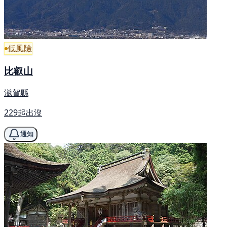
低風險
比叡山
滋賀縣
229起出沒
通知