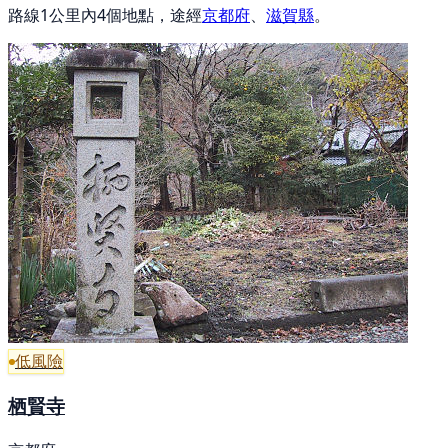
路線1公里內4個地點，途經
京都府
、
滋賀縣
。
低風險
栖賢寺