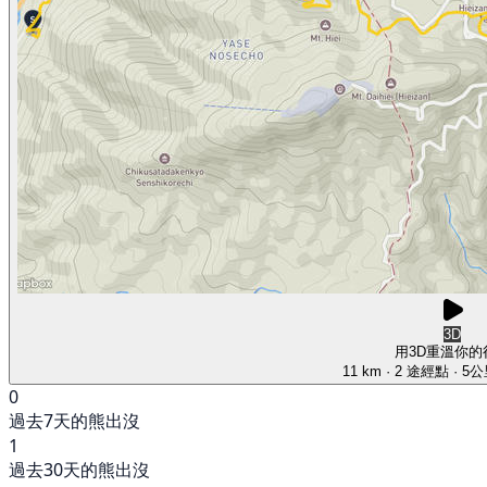
3D
用3D重溫你的
11 km
· 2 途經點
· 5
0
過去7天的熊出沒
1
過去30天的熊出沒