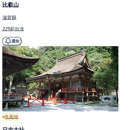
比叡山
滋賀縣
229起出沒
通知
低風險
日吉大社