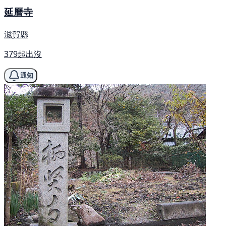
延曆寺
滋賀縣
379起出沒
通知