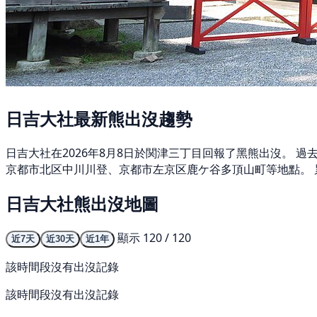
日吉大社最新熊出沒趨勢
日吉大社在2026年8月8日於関津三丁目回報了黑熊出沒。 
京都市北区中川川登、京都市左京区鹿ケ谷多頂山町等地點。 
日吉大社熊出沒地圖
顯示 120 / 120
近7天
近30天
近1年
該時間段沒有出沒記錄
該時間段沒有出沒記錄